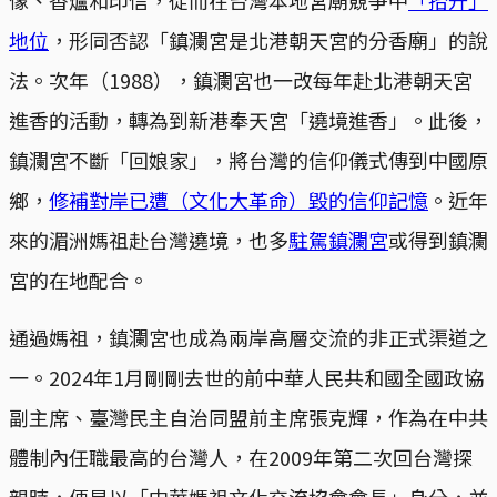
地位
，形同否認「鎮瀾宮是北港朝天宮的分香廟」的說
法。次年（1988），鎮瀾宮也一改每年赴北港朝天宮
進香的活動，轉為到新港奉天宮「遶境進香」。此後，
鎮瀾宮不斷「回娘家」，將台灣的信仰儀式傳到中國原
鄉，
修補對岸已遭（文化大革命）毀的信仰記憶
。近年
來的湄洲媽祖赴台灣遶境，也多
駐駕鎮瀾宮
或得到鎮瀾
宮的在地配合。
通過媽祖，鎮瀾宮也成為兩岸高層交流的非正式渠道之
一。2024年1月剛剛去世的前中華人民共和國全國政協
副主席、臺灣民主自治同盟前主席張克輝，作為在中共
體制內任職最高的台灣人，在2009年第二次回台灣探
親時，便是以「中華媽祖文化交流協會會長」身分，並