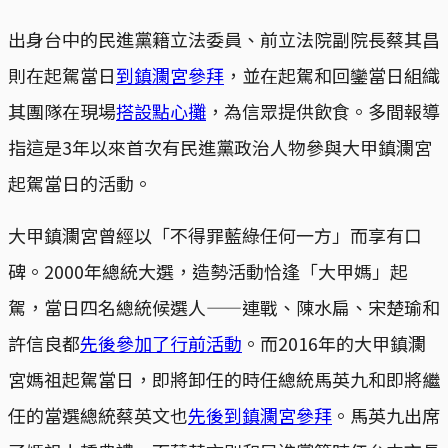
出身台中的民進黨籍立法委員、前立法院副院長蔡其昌
則在起駕當日
到鎮瀾宮參拜
，並在起駕和回鑾當日組織
其團隊在現場
搭設點心攤
，為信眾提供飲食。多間報導
指這是3年以來首次有民進黨政治人物參與大甲鎮瀾宮
起駕當日的活動。
大甲鎮瀾宮曾經以「不得罪藍綠任何一方」而享有口
碑。2000年總統大選，造勢活動恰逢「大甲媽」起
駕，當日四名總統候選人——連戰、陳水扁、宋楚瑜和
許信良都
先後參加了行前活動
。而2016年的大甲鎮瀾
宮媽祖起駕當日，即將卸任的時任總統馬英九和即將繼
任的當選總統蔡英文也
先後到鎮瀾宮參拜
。馬英九出席