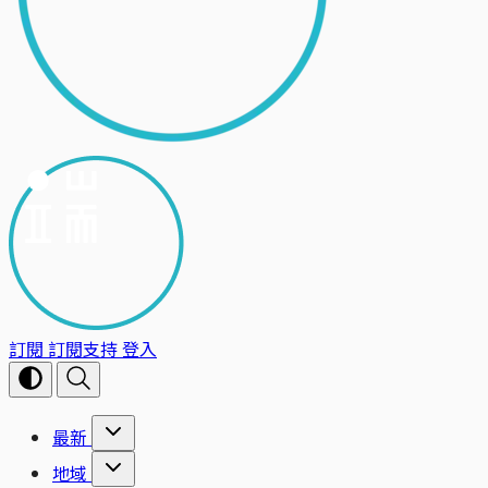
訂閱
訂閱支持
登入
最新
地域