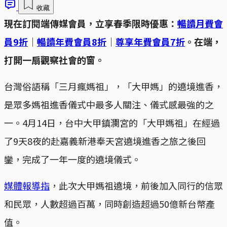
收藏
現在訂閱端傳媒會員，立享春季限時優惠：
暢讀月費會
員9折
｜
暢讀年費會員8折
｜
尊享年費會員7折
。在端，
打開一扇觀察社會的窗。
台灣俗語稱「三月瘋媽祖」，「大甲媽」的遶境進香，
是眾多媽祖進香儀式中最多人關注、儀式感最強的之
一。4月14日，台中大甲鎮瀾宮的「大甲媽祖」在經過
了9天8夜的赴嘉義新港奉天宮遶境進香之旅之後回
鑾，完成了一年一度的遶境儀式。
媒體報導指
，此次大甲媽祖遶境，前後加入同行的信眾
和民眾，人數超過百萬，同時創造超過50億新台幣產
值。