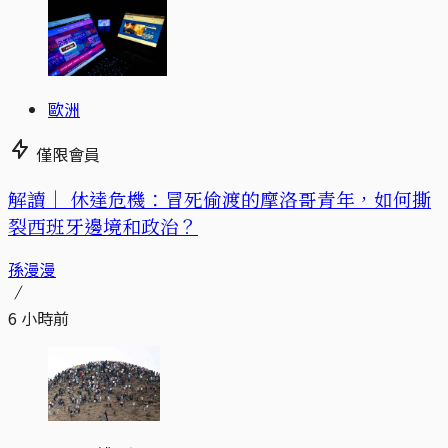
歐洲
僅限會員
解讀｜
休達危機：冒死偷渡的摩洛哥青年，如何撕
裂西班牙邊境和政治？
孫漫漫
6 小時前