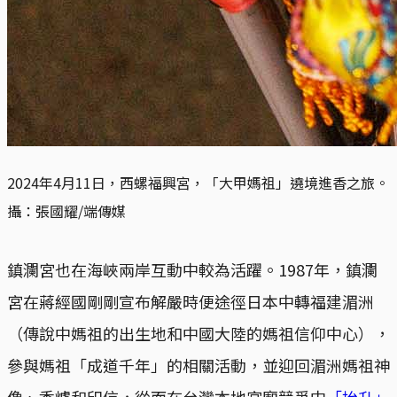
2024年4月11日，西螺福興宮，「大甲媽祖」遶境進香之旅。
攝：張國耀/端傳媒
鎮瀾宮也在海峽兩岸互動中較為活躍。1987年，鎮瀾
宮在蔣經國剛剛宣布解嚴時便途徑日本中轉福建湄洲
（傳說中媽祖的出生地和中國大陸的媽祖信仰中心），
參與媽祖「成道千年」的相關活動，並迎回湄洲媽祖神
像、香爐和印信，從而在台灣本地宮廟競爭中
「抬升」