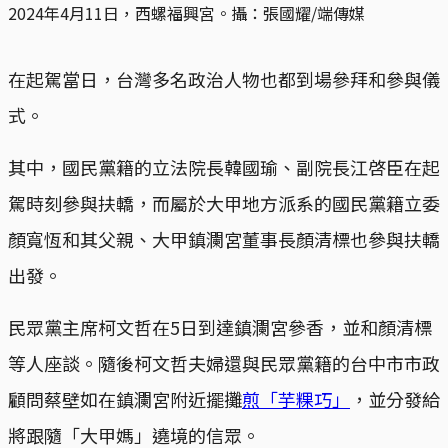
2024年4月11日，西螺福興宮。攝：張國耀/端傳媒
在起駕當日，台灣多名政治人物也都到場參拜和參與儀
式。
其中，國民黨籍的立法院長韓國瑜、副院長江啓臣在起
駕時刻參與扶轎，而屬於大甲地方派系的國民黨籍立委
顏寬恆和其父親、大甲鎮瀾宮董事長顏清標也參與扶轎
出發。
民眾黨主席柯文哲在5日到達鎮瀾宮參香，並和顏清標
等人座談。隨後柯文哲夫婦還與民眾黨籍的台中市市政
顧問蔡壁如在鎮瀾宮附近擺攤
煎「芋粿巧」
，並分發給
將跟隨「大甲媽」遶境的信眾。