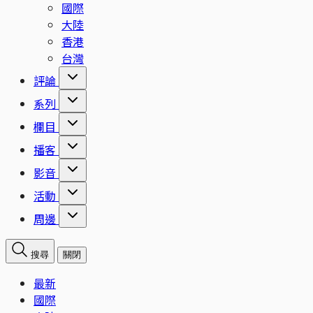
國際
大陸
香港
台灣
評論
系列
欄目
播客
影音
活動
周邊
搜尋
關閉
最新
國際