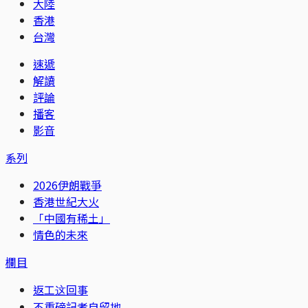
大陸
香港
台灣
速遞
解讀
評論
播客
影音
系列
2026伊朗戰爭
香港世紀大火
「中國有稀土」
情色的未來
欄目
返工这回事
不重磅記者自留地