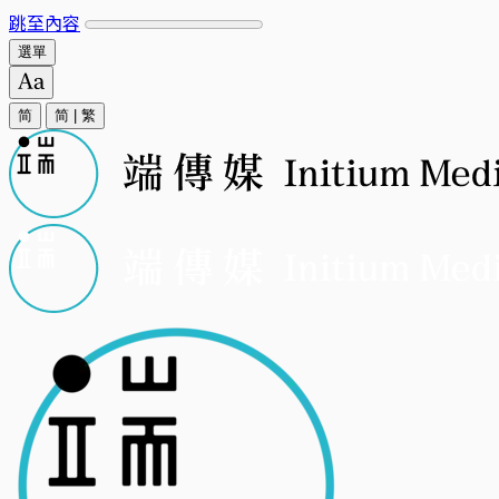
跳至內容
選單
简
简
|
繁