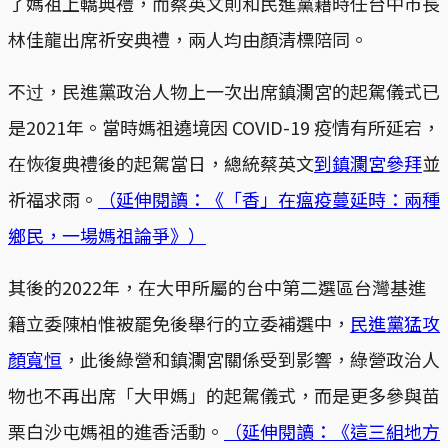
了媽祖上轎典禮，而蔡英文則和民進黨籍時任台中市長
林佳龍出席祈安典禮，兩人均由顏清標陪同。
不过，民進黨政治人物上一次出席鎮瀾宮的起駕儀式已
是2021年。當時媽祖遶境因 COVID-19 疫情有所延宕，
在恢復典禮後的起駕當日，總統蔡英文
到鎮瀾宮參拜
並
祈福求雨。
（延伸閱讀：《「香」在瘟疫蔓延時：兩種
鄉民，一場媽祖論爭》）
其後的2022年，在大甲所屬的台中第二選區台灣基進
籍立委陳柏惟被罷免後舉行的立委補選中，
民進黨猛攻
顏寬恒
，此後綠營和鎮瀾宮關係受到影響，綠營政治人
物也不再出席「大甲媽」的起駕儀式，而是更多參與苗
栗白沙屯媽祖的進香活動。
（延伸閱讀：《這三組地方