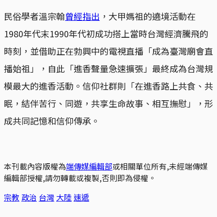
民俗學者溫宗翰
曾經指出
，大甲媽祖的遶境活動在
1980年代末1990年代初成功搭上當時台灣經濟騰飛的
時刻，並借助正在勃興中的電視直播「成為臺灣廟會直
播始祖」，自此「進香聲量急速擴張」最終成為台灣規
模最大的進香活動。信仰社群則「在進香路上共食、共
眠，結伴苦行、同遊，共享生命故事、相互撫慰」，形
成共同記憶和信仰傳承。
本刊載內容版權為
端傳媒編輯部
或相關單位所有,未經端傳媒
編輯部授權,請勿轉載或複製,否則即為侵權。
宗教
政治
台灣
大陸
速遞