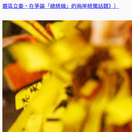
選區立委，在爭論「總統級」的兩岸統獨話題》）