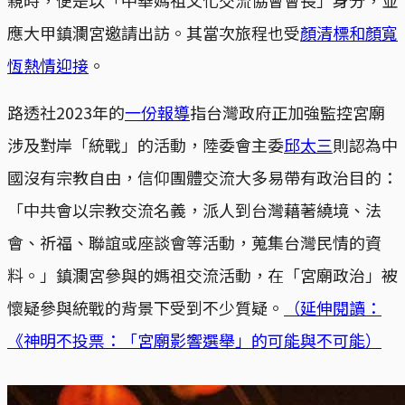
應大甲鎮瀾宮邀請出訪。其當次旅程也受
顏清標和顏寬
恆熱情迎接
。
路透社2023年的
一份報導
指台灣政府正加強監控宮廟
涉及對岸「統戰」的活動，陸委會主委
邱太三
則認為中
國沒有宗教自由，信仰團體交流大多易帶有政治目的：
「中共會以宗教交流名義，派人到台灣藉著繞境、法
會、祈福、聯誼或座談會等活動，蒐集台灣民情的資
料。」鎮瀾宮參與的媽祖交流活動，在「宮廟政治」被
懷疑參與統戰的背景下受到不少質疑。
（延伸閱讀：
《神明不投票：「宮廟影響選舉」的可能與不可能）