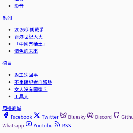
影音
系列
2026伊朗戰爭
香港世紀大火
「中國有稀土」
情色的未來
欄目
返工这回事
不重磅記者自留地
女人沒有國家？
工具人
周邊商城
Facebook
Twitter
Bluesky
Discord
Gith
Whatsapp
Youtube
RSS