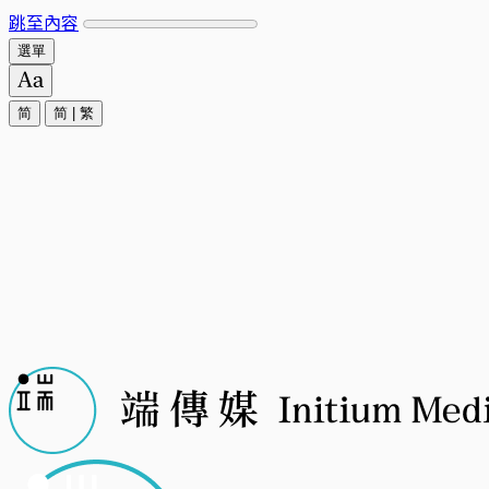
跳至內容
選單
简
简
|
繁