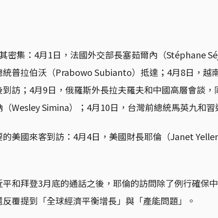
密集：4月1日，法國外交部長塞茹爾內（Stéphane Séj
普拉伯沃（Prabowo Subianto）抵達；4月8日，
後到訪；4月9日，俄羅斯外長拉夫羅夫和中國高層會談，
Wesley Simina）；4月10日，台灣前總統馬英九
美國來客到訪：4月4日，美國財長耶倫（Janet Yell
近平和拜登3月底的通話之後，耶倫的訪問除了例行確保
還反覆提到「全球經濟平衡增長」與「產能問題」。