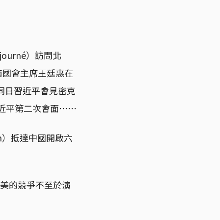
ourné）訪問北
越南國會主席王廷惠在
同日習近平會見密克
和習近平第二次會面⋯⋯
en）抵達中國開啟六
中美的競爭不至於演