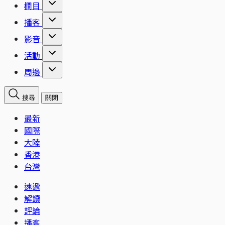
欄目
播客
影音
活動
周邊
搜尋
關閉
最新
國際
大陸
香港
台灣
速遞
解讀
評論
播客