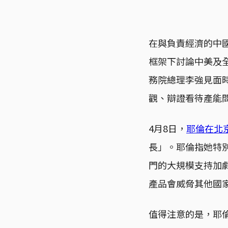
在與負責經濟的中
框架下討論中美及
務院總理李強見面
觀、辯證看待產能
4月8日，
耶倫在北
長」。耶倫指她特
門的大規模支持加
產品會威脅其他國
值得注意的是，耶