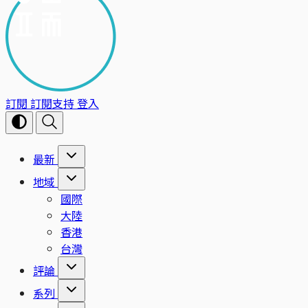
訂閱
訂閱支持
登入
最新
地域
國際
大陸
香港
台灣
評論
系列