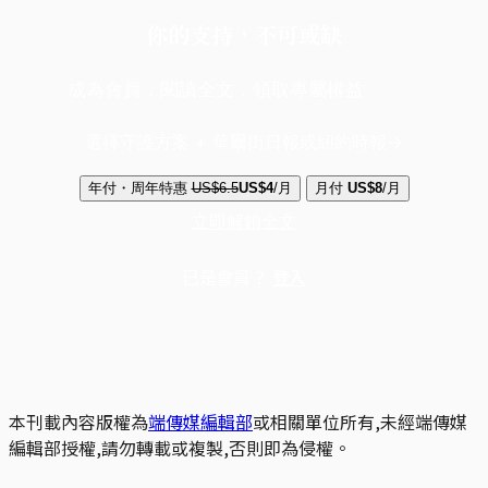
你的支持，不可或缺
成為會員，閱讀全文，領取專屬權益
選擇守護方案 + 華爾街日報或紐約時報
年付・周年特惠
US$6.5
US$4
/月
月付
US$8
/月
立即解鎖全文
已是會員？
登入
本刊載內容版權為
端傳媒編輯部
或相關單位所有,未經端傳媒
編輯部授權,請勿轉載或複製,否則即為侵權。