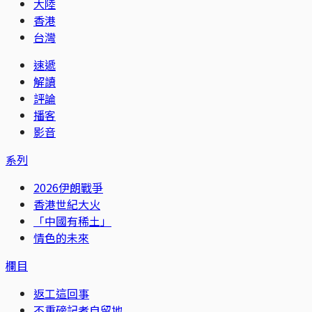
大陸
香港
台灣
速遞
解讀
評論
播客
影音
系列
2026伊朗戰爭
香港世紀大火
「中國有稀土」
情色的未來
欄目
返工這回事
不重磅記者自留地