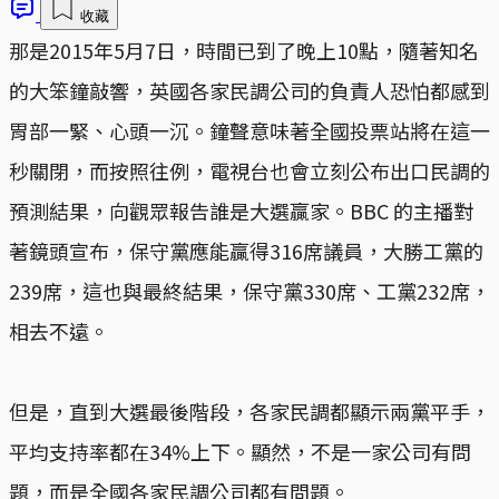
收藏
那是2015年5月7日，時間已到了晚上10點，隨著知名
的大笨鐘敲響，英國各家民調公司的負責人恐怕都感到
胃部一緊、心頭一沉。鐘聲意味著全國投票站將在這一
秒關閉，而按照往例，電視台也會立刻公布出口民調的
預測結果，向觀眾報告誰是大選贏家。BBC 的主播對
著鏡頭宣布，保守黨應能贏得316席議員，大勝工黨的
239席，這也與最終結果，保守黨330席、工黨232席，
相去不遠。
但是，直到大選最後階段，各家民調都顯示兩黨平手，
平均支持率都在34%上下。顯然，不是一家公司有問
題，而是全國各家民調公司都有問題。