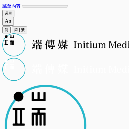
跳至內容
選單
简
简
|
繁