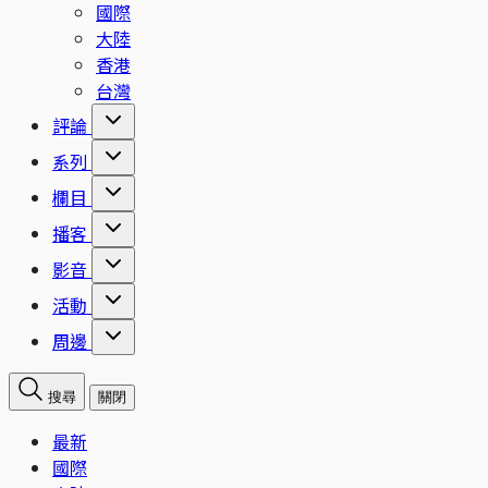
國際
大陸
香港
台灣
評論
系列
欄目
播客
影音
活動
周邊
搜尋
關閉
最新
國際