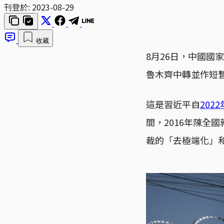
刊登於:
2023-08-29
收藏
8月26日，中國
魯木齊中轉並作短
這是習近平自
202
間，2016年陳全
裁的「去極端化」