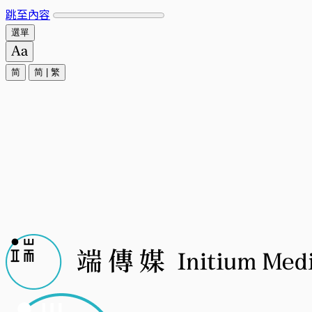
跳至內容
選單
简
简
|
繁