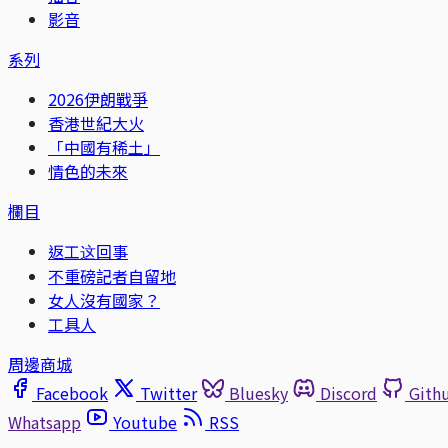
影音
系列
2026伊朗戰爭
香港世紀大火
「中國有稀土」
情色的未來
欄目
返工这回事
不重磅記者自留地
女人沒有國家？
工具人
周邊商城
Facebook
Twitter
Bluesky
Discord
Gith
Whatsapp
Youtube
RSS