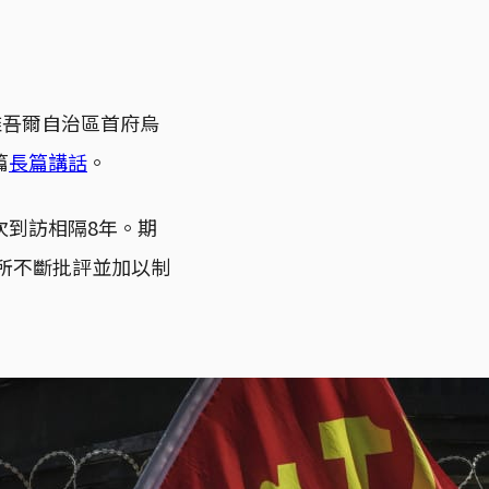
維吾爾自治區首府烏
篇
長篇講話
。
次到訪相隔8年。期
美所不斷批評並加以制