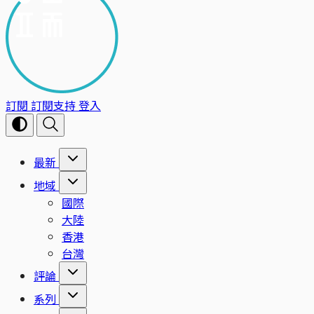
訂閱
訂閱支持
登入
最新
地域
國際
大陸
香港
台灣
評論
系列