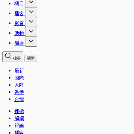
欄目
播客
影音
活動
周邊
搜尋
關閉
最新
國際
大陸
香港
台灣
速遞
解讀
評論
播客