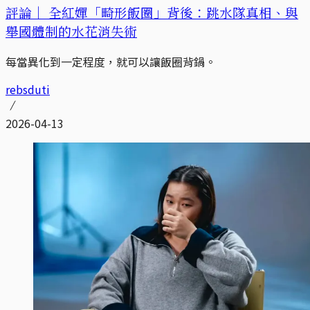
評論｜
全紅嬋「畸形飯圈」背後：跳水隊真相、與
舉國體制的水花消失術
每當異化到一定程度，就可以讓飯圈背鍋。
rebsduti
2026-04-13