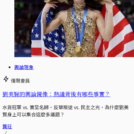
輿論現象
僅限會員
劉美賢的輿論鏡像：熱議背後有哪些事實？
水貨冠軍 vs. 實至名歸，反華叛徒 vs. 民主之光，為什麼劉美
賢身上可以集合這麼多議題？
龔玨