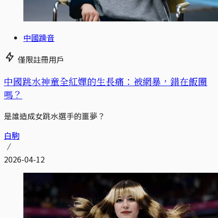
中國躁音
僅限註冊用戶
中國跳水神童全紅嬋的生長痛：被網暴，錯在飯圈
嗎？
是誰造成女跳水選手的噩夢？
白駒
2026-04-12