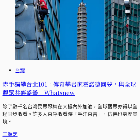
台灣
赤手獨攀台北101：傳奇攀岩家霍諾德圓夢，與全球
觀眾共襄盛舉｜Whatsnew
除了數千名台灣民眾聚集在大樓內外加油，全球觀眾亦得以全
程同步收看。許多人直呼收看時「手汗直冒」，彷彿也身歷其
境。
王穎芝