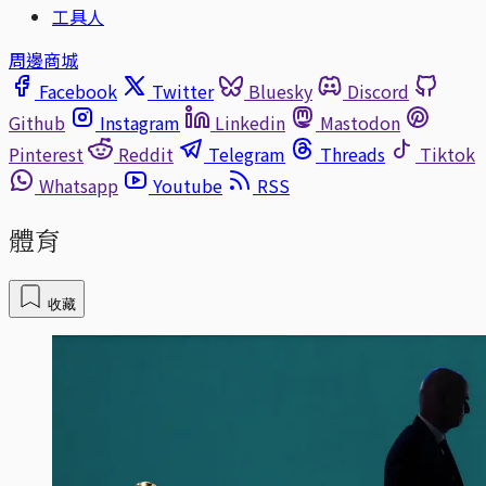
工具人
周邊商城
Facebook
Twitter
Bluesky
Discord
Github
Instagram
Linkedin
Mastodon
Pinterest
Reddit
Telegram
Threads
Tiktok
Whatsapp
Youtube
RSS
體育
收藏