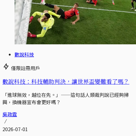
數說科技
僅限註冊用戶
數說科技：科技輔助判決，讓世界盃變難看了嗎？
「進球無效，越位在先。」——這句話人類裁判說已經夠掃
興，換機器宣布會更好嗎？
吳政霆
2026-07-01