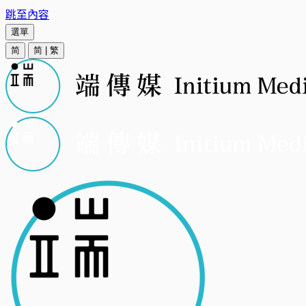
跳至內容
選單
简
简
|
繁