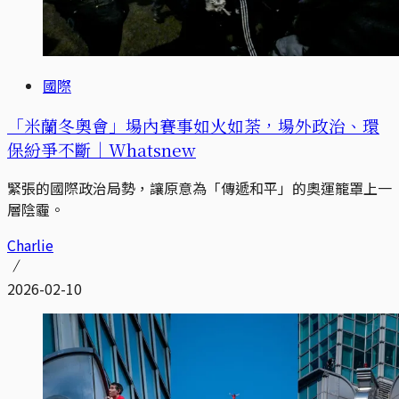
國際
「米蘭冬奧會」場內賽事如火如荼，場外政治、環
保紛爭不斷｜Whatsnew
緊張的國際政治局勢，讓原意為「傳遞和平」的奧運籠罩上一
層陰霾。
Charlie
2026-02-10