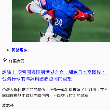
輿論現象
僅限會員
評論｜
從帝國邊陲到世界之巔：翻越日本高牆後，
台灣棒球的淬鍊與國族認同的重塑
台灣人與棒球之間的關係，正是一連串從被殖民到對抗、在不
同國族神話中尋找主體性的，不斷交互拉距的過程。
喬瑟芬