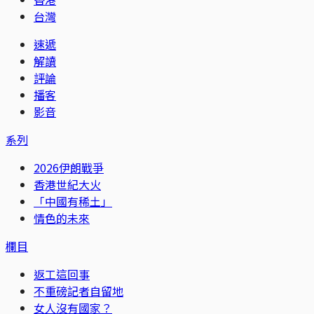
台灣
速遞
解讀
評論
播客
影音
系列
2026伊朗戰爭
香港世紀大火
「中國有稀土」
情色的未來
欄目
返工這回事
不重磅記者自留地
女人沒有國家？