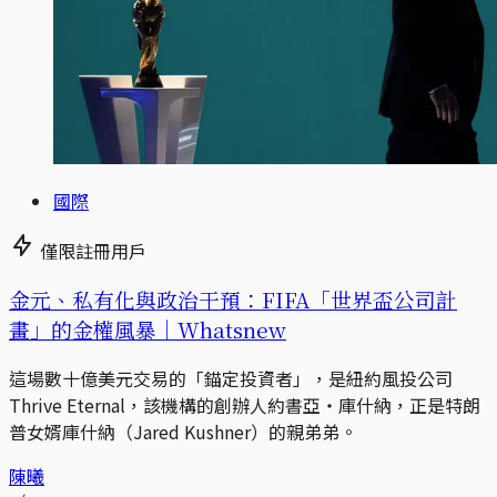
國際
僅限註冊用戶
金元、私有化與政治干預：FIFA「世界盃公司計
畫」的金權風暴｜Whatsnew
這場數十億美元交易的「錨定投資者」，是紐約風投公司
Thrive Eternal，該機構的創辦人約書亞・庫什納，正是特朗
普女婿庫什納（Jared Kushner）的親弟弟。
陳曦