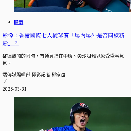
體育
影像：香港國際七人欖球賽「場內場外是否同樣精
彩」？
啓德熱鬧的同時，有議員指在中環、尖沙咀難以感受盛事氣
氛。
端傳媒編輯部 攝影記者 鄧家烜
2025-03-31