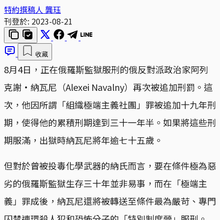
特約撰稿人 龔珏
刊登於:
2023-08-21
收藏
8月4日，正在俄羅斯監獄服刑的俄反對派政治家阿列
克謝·納瓦尼（Alexei Navalny）再次被追加刑罰。這
次，他因所謂「組織極端主義社團」罪被追加十九年刑
期，使得他的累積刑期達到三十一年半。如果將這些刑
期服滿，出獄時納瓦尼將年逾七十五歲。
但對於曾被投毒化學武器的納氏而言，要在條件極為惡
劣的俄羅斯監獄生存三十年並非易事，而在「極端主
義」罪成後，納瓦尼還將被轉送至條件最為嚴苛、專門
囚禁連環殺人犯和恐怖分子的「特別制度營」服刑。