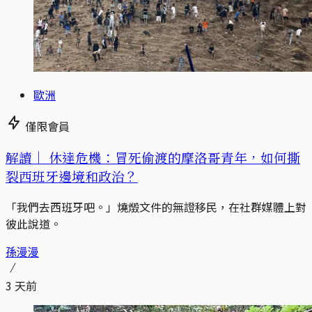
歐洲
僅限會員
解讀｜
休達危機：冒死偷渡的摩洛哥青年，如何撕
裂西班牙邊境和政治？
「我們去西班牙吧。」燒燬文件的無證移民，在社群媒體上對
彼此說道。
孫漫漫
3 天前