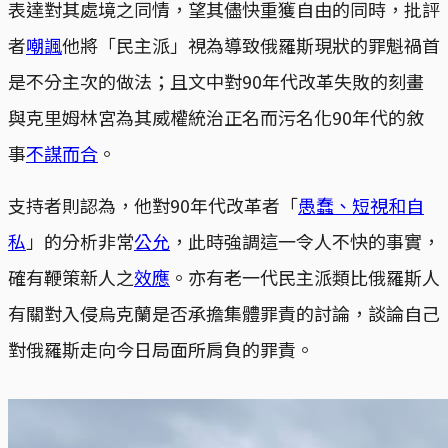
表達對其處境之同情，望其儘快重獲自由的同時，批評
者
嘲諷
他將「民主派」視為導致俄羅斯現狀的罪魁禍首
是不分主次的做法；且文中對90年代改革失敗的刻畫
與克里姆林宮為其威權統治正名而污名化90年代的敘
事
不謀而合
。
支持者則認為，他對90年代改革者「
愚蠢、短視和自
私
」的分析非常
公允
，此時強調這一令人不快的事實，
確有鞭策新人之
效應
。亦有老一代民主派類比俄羅斯人
有關對入侵烏克蘭是否承擔集體罪責的討論，談論自己
對俄羅斯走向今日局面所肩負的罪責。