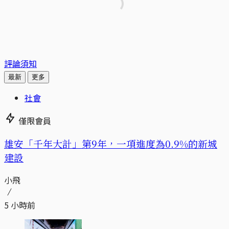
評論須知
最新
更多
社會
僅限會員
​​雄安「千年大計」第9年，一項進度為0.9%的新城
建設
小飛
5 小時前