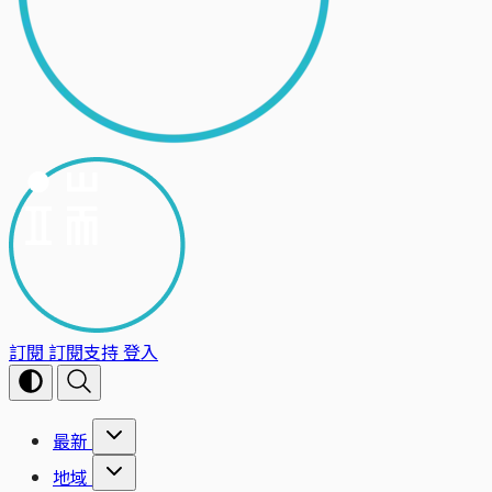
訂閱
訂閱支持
登入
最新
地域