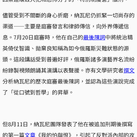
儘管受到不間斷的身心折磨，納瓦尼仍抓緊一切尚存的
渠道——主要是庭審發言和律師傳信，向外界傳遞信
息。7月20日庭審時，他在自己的
最後陳詞
中將統治精
英倚仗智識、拋棄良知稱為如今俄羅斯災難狀態的源
頭。這段講話受到普遍好評，俄羅斯諸多演藝界名流紛
紛錄製視頻朗誦其演講以表聲援。亦有文學研究者
撰文
分析納瓦尼的歷次庭審最後陳詞，並認為這些演說完成
了「從口號到哲學」的昇華。
但8月11日，納瓦尼團隊發表了他在被追加刑期後撰寫
的第一篇
文章
《我的怕與恨》，引起了反對派內部的攻