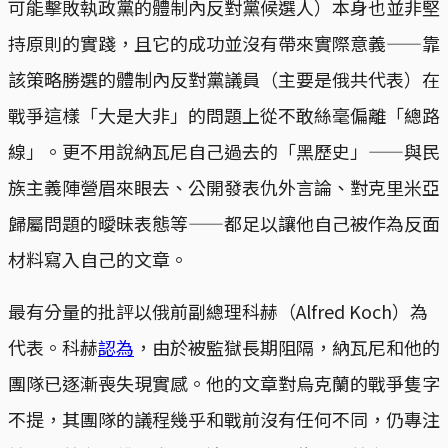
可能擊敗執政黨的體制內反對黨候選人）本身也並非堅
持原則的實踐，且它的成功並沒有帶來實際意義——靠
該策略勝選的體制內反對黨議員（主要是俄共代表）在
戰爭這樣「大是大非」的問題上從不敢絲毫偏離「總路
線」。更不用說納瓦尼自己過去的「黑歷史」——與民
族主義陣營眉來眼去、公開發表仇外言論、對克里米亞
歸屬問題的曖昧表態等——都足以讓他自己被作為反面
材料寫入自己的文章。
最有分量的批評以俄前副總理科赫（Alfred Koch）為
代表。科赫
認為
，由於被監獄長期阻隔，納瓦尼和他的
團隊已逐漸喪失現實感。他的文章對烏克蘭的戰爭隻字
不提，其團隊的議程幾乎和戰前沒有任何不同，仍專注