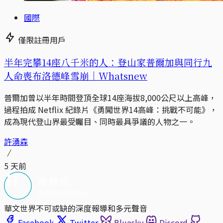
國際
僅限註冊用戶
半年完攀14座八千米的人：登山家普爾加與同行九
人命喪布洛德峰雪崩｜Whatsnew
普爾加曾以半年時間登頂全球14座海拔8,000公尺以上高峰，
過程拍成 Netflix 紀錄片《勇闖世界14高峰：挑戰不可能》，
成為現代登山界最受矚目、同時最具爭議的人物之一。
許湧森
5 天前
華文世界不可或缺的深度報導和多元聲音
Facebook
Twitter
Bluesky
Discord