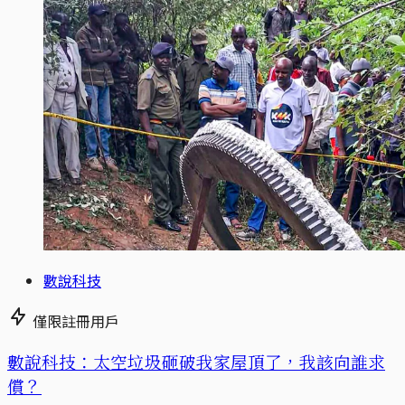
數說科技
僅限註冊用戶
數說科技：太空垃圾砸破我家屋頂了，我該向誰求
償？