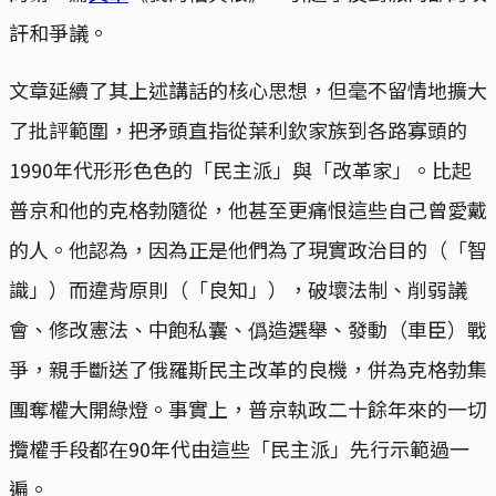
訐和爭議。
文章延續了其上述講話的核心思想，但毫不留情地擴大
了批評範圍，把矛頭直指從葉利欽家族到各路寡頭的
1990年代形形色色的「民主派」與「改革家」。比起
普京和他的克格勃隨從，他甚至更痛恨這些自己曾愛戴
的人。他認為，因為正是他們為了現實政治目的（「智
識」）而違背原則（「良知」），破壞法制、削弱議
會、修改憲法、中飽私囊、僞造選舉、發動（車臣）戰
爭，親手斷送了俄羅斯民主改革的良機，併為克格勃集
團奪權大開綠燈。事實上，普京執政二十餘年來的一切
攬權手段都在90年代由這些「民主派」先行示範過一
遍。