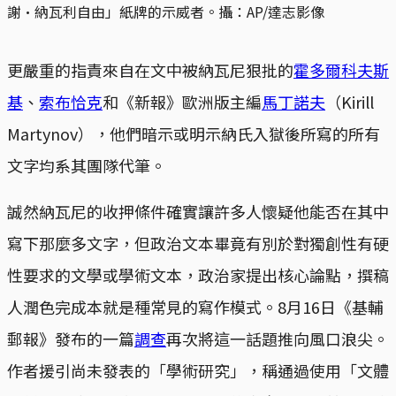
謝·納瓦利自由」紙牌的示威者。攝：AP/達志影像
更嚴重的指責來自在文中被納瓦尼狠批的
霍多爾科夫斯
基
、
索布恰克
和《新報》歐洲版主編
馬丁諾夫
（Kirill
Martynov），他們暗示或明示納氏入獄後所寫的所有
文字均系其團隊代筆。
誠然納瓦尼的收押條件確實讓許多人懷疑他能否在其中
寫下那麼多文字，但政治文本畢竟有別於對獨創性有硬
性要求的文學或學術文本，政治家提出核心論點，撰稿
人潤色完成本就是種常見的寫作模式。8月16日《基輔
郵報》發布的一篇
調查
再次將這一話題推向風口浪尖。
作者援引尚未發表的「學術研究」，稱通過使用「文體