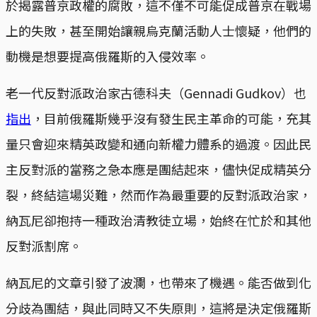
於揭露普京政權的腐敗，這不僅不可能促成普京在戰場
上的失敗，甚至開始讓親烏克蘭活動人士懷疑，他們的
動機是想要提高俄羅斯的入侵效率。
老一代反對派政治家古德科夫（Gennadi Gudkov）也
指出
，目前俄羅斯幾乎沒有發生民主革命的可能，充其
量只會迎來精英政變和通向新權力體系的過渡。因此民
主反對派的當務之急本應是團結起來，儘快促成精英分
裂，終結這場災難，然而作為最重要的反對派政治家，
納瓦尼卻抱持一種政治清教徒立場，始終在忙於和其他
反對派割席。
納瓦尼的文章引發了波瀾，也帶來了機遇。能否做到化
分歧為團結，與此同時又不失原則，這將是決定俄羅斯