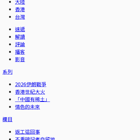
大陸
香港
台灣
速遞
解讀
評論
播客
影音
系列
2026伊朗戰爭
香港世紀大火
「中國有稀土」
情色的未來
欄目
返工這回事
不重磅記者自留地