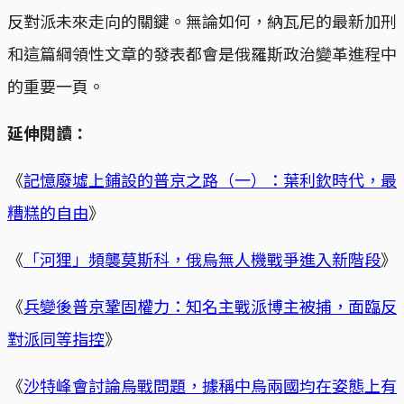
反對派未來走向的關鍵。無論如何，納瓦尼的最新加刑
和這篇綱領性文章的發表都會是俄羅斯政治變革進程中
的重要一頁。
延伸閱讀：
《
記憶廢墟上鋪設的普京之路（一）：葉利欽時代，最
糟糕的自由
》
《
「河狸」頻襲莫斯科，俄烏無人機戰爭進入新階段
》
《
兵變後普京鞏固權力：知名主戰派博主被捕，面臨反
對派同等指控
》
《
沙特峰會討論烏戰問題，據稱中烏兩國均在姿態上有