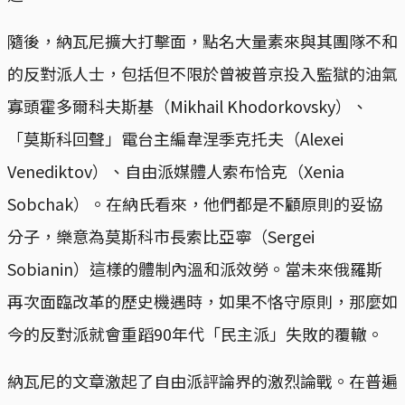
隨後，納瓦尼擴大打擊面，點名大量素來與其團隊不和
的反對派人士，包括但不限於曾被普京投入監獄的油氣
寡頭霍多爾科夫斯基（Mikhail Khodorkovsky）、
「莫斯科回聲」電台主編韋涅季克托夫（Alexei
Venediktov）、自由派媒體人索布恰克（Xenia
Sobchak）。在納氏看來，他們都是不顧原則的妥協
分子，樂意為莫斯科市長索比亞寧（Sergei
Sobianin）這樣的體制內溫和派效勞。當未來俄羅斯
再次面臨改革的歷史機遇時，如果不恪守原則，那麼如
今的反對派就會重蹈90年代「民主派」失敗的覆轍。
納瓦尼的文章激起了自由派評論界的激烈論戰。在普遍