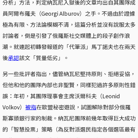
分析」方法，判定納瓦尼入獄後的文章均出自其團隊成
員阿爾布羅夫（Georgi Alburov）之手。不過由於證據
極為有限、方法論模糊不清，這篇分析並沒有說服太多
討論者，倒是引發了俄羅斯社交媒體上的段子創作浪
潮。就連起初轉發報道的「代筆派」馬丁諾夫也在兩天
後
承認
該文「質量低劣」。
另一些批評者指出，儘管納瓦尼堅持原則、拒絕妥協，
但他和他的團隊內部也非聖賢，同樣犯過許多原則性錯
誤：年初，其團隊理事會主席沃爾科夫（Leonid
Volkov）
被指
在歐盟秘密遊說，試圖解除對部分俄羅
斯寡頭銀行家的制裁。納瓦尼團隊前幾年取得巨大成功
的「智慧投票」策略（為反對派選民指定各個選區最有