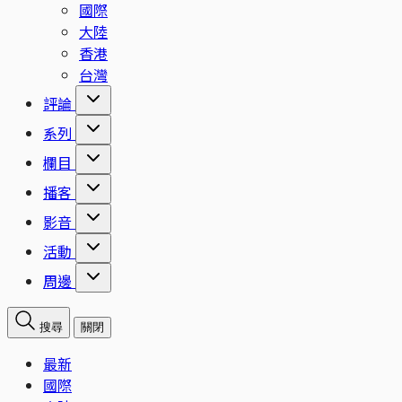
國際
大陸
香港
台灣
評論
系列
欄目
播客
影音
活動
周邊
搜尋
關閉
最新
國際