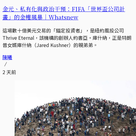
金元、私有化與政治干預：FIFA「世界盃公司計
畫」的金權風暴｜Whatsnew
這場數十億美元交易的「錨定投資者」，是紐約風投公司
Thrive Eternal，該機構的創辦人約書亞・庫什納，正是特朗
普女婿庫什納（Jared Kushner）的親弟弟。
陳曦
2 天前