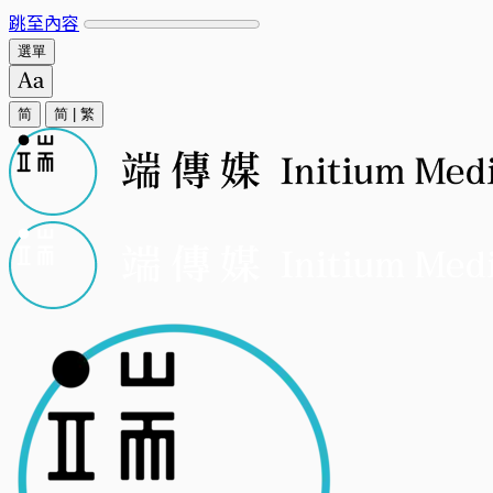
跳至內容
選單
简
简
|
繁