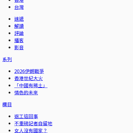
台灣
速遞
解讀
評論
播客
影音
系列
2026伊朗戰爭
香港世紀大火
「中國有稀土」
情色的未來
欄目
返工這回事
不重磅記者自留地
女人沒有國家？