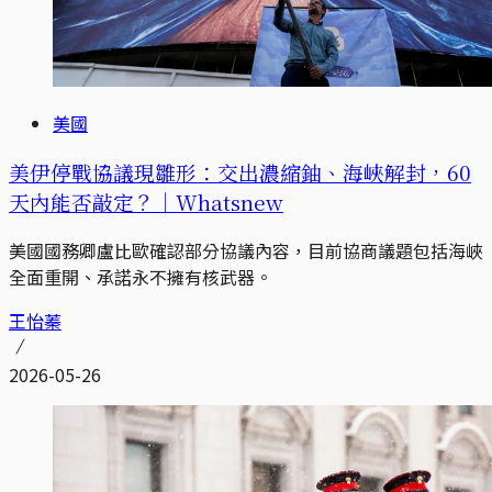
美國
美伊停戰協議現雛形：交出濃縮鈾、海峽解封，60
天內能否敲定？｜Whatsnew
美國國務卿盧比歐確認部分協議內容，目前協商議題包括海峽
全面重開、承諾永不擁有核武器。
王怡蓁
2026-05-26