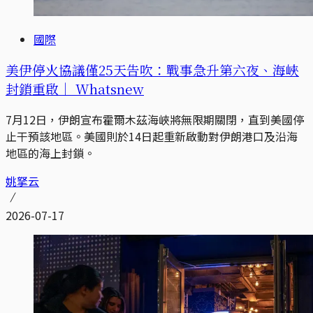
國際
美伊停火協議僅25天告吹：戰事急升第六夜、海峽
封鎖重啟｜ Whatsnew
7月12日，伊朗宣布霍爾木茲海峽將無限期關閉，直到美國停
止干預該地區。美國則於14日起重新啟動對伊朗港口及沿海
地區的海上封鎖。
姚拏云
2026-07-17