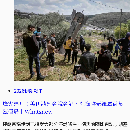
2026伊朗戰爭
烽火連月：美伊談判各說各話，紅海陰影籠罩荷莫
茲僵局｜Whatsnew
特朗普稱伊朗已接受大部分停戰條件，德黑蘭隨即否認；胡塞