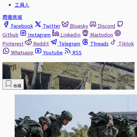
工具人
周邊商城
Facebook
Twitter
Bluesky
Discord
Github
Instagram
Linkedin
Mastodon
Pinterest
Reddit
Telegram
Threads
Tiktok
Whatsapp
Youtube
RSS
戰爭
收藏