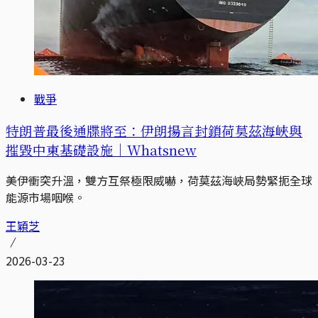
戰爭
特朗普最後通牒將至：伊朗揚言封鎖荷莫茲海峽與
摧毀中東基礎設施｜Whatsnew
美伊衝突升溫，雙方互祭極限威嚇，荷莫茲海峽局勢緊扼全球
能源市場咽喉。
王穎芝
2026-03-23