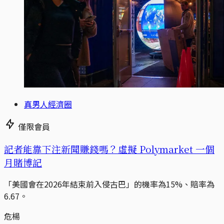
真男人經濟圈
僅限會員
記者能靠下注新聞賺錢嗎？虛擬 Polymarket 一個
月賭博記
「美國會在2026年結束前入侵古巴」的機率為15%、賠率為
6.67。
危楊