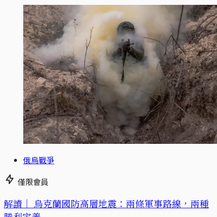
俄烏戰爭
僅限會員
解讀｜
烏克蘭國防高層地震：兩條軍事路線，兩種
勝利定義