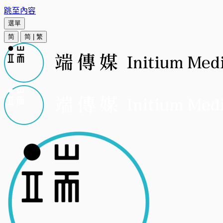
跳至內容
選單
简
简
|
繁