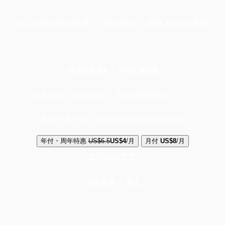
端11周年限定優惠，1周1美元，讓思考保持清爽
你的支持，不可或缺
成為會員，閱讀全文，領取專屬權益
選擇守護方案 + 華爾街日報或紐約時報
年付・周年特惠
US$6.5
US$4
/月
月付
US$8
/月
立即解鎖全文
已是會員？
登入