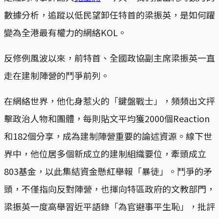
數據分析，追蹤以低民望卸任特首的梁振英，是如何躍
變為全港最有權力的網絡KOL。
反修例風波以來，前特首、全國政協副主席梁振英一直
走在建制陣營的鬥爭前列。
在網絡世界，他化身惹火的「鍵盤戰士」，頻頻出文抨
擊政治人物和團體，每則貼文平均獲2000個Reaction
和182個分享，成為建制陣營重要的論述資源。線下世
界中，他位居多個新成立的建制組織要位，牽頭成立
803基金，以此集結資金懸紅舉報「暴徒」。鬥爭的矛
頭，不僅指向反對陣營，也揮向特區政府的文教部門，
梁振英一度高舉習近平語錄「為官避事平生恥」，批評