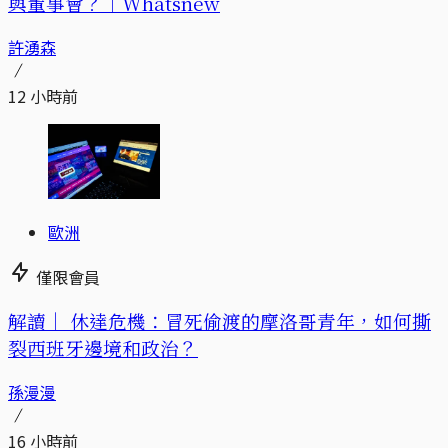
與董事會？｜Whatsnew
許湧森
12 小時前
歐洲
僅限會員
解讀｜
休達危機：冒死偷渡的摩洛哥青年，如何撕
裂西班牙邊境和政治？
孫漫漫
16 小時前