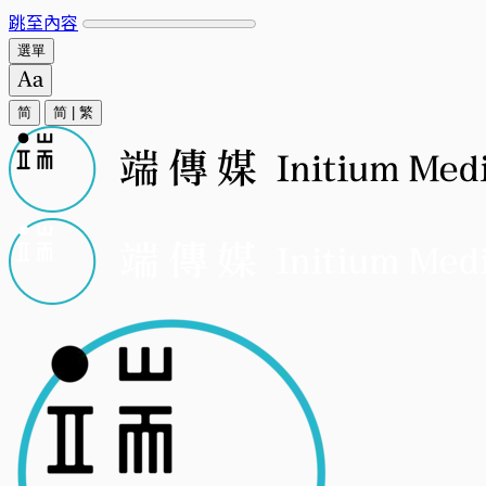
跳至內容
選單
简
简
|
繁