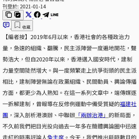
刊登於:
2021-01-14
收藏
【編者按】2019年6月以來，香港社會的各種政治力
量，急速的組織、翻騰，民主派陣營一度遍地開花，聲
勢浩大，但自2020年以來，香港邁入國安時代，建制
力量空間陡然增大。與一度頻繁走上抗爭街頭的民主派
相比，建制陣營無論在政黨組織、民間動員、輿論傳播
方面，都更少為人熟知。在這一系列文章中，端傳媒逐
一拆解建制，曾報導在反修例運動中備受質疑的
福建社
團
，深入剖析港澳辦、中聯辦
「兩辦治港」
的新局面，
不久前我們把目光投向過去一年多在簡體輿論圈中迅速
走紅的時事評論人
兔主席
。今天，我們推出耗時數月的