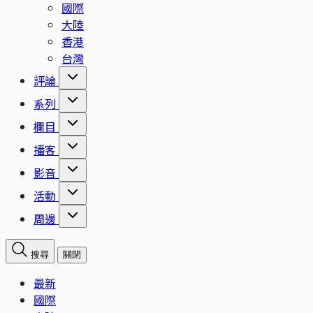
國際
大陸
香港
台灣
評論
系列
欄目
播客
影音
活動
周邊
搜尋
關閉
最新
國際