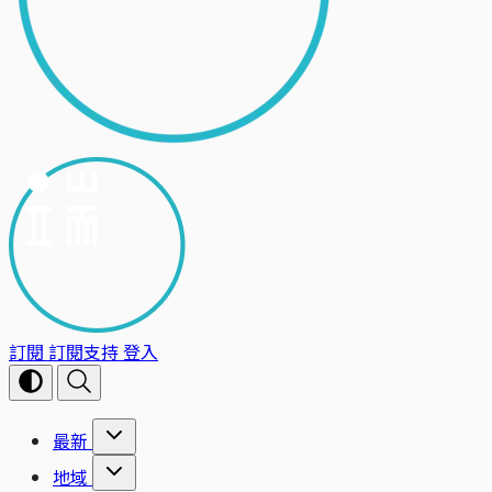
訂閱
訂閱支持
登入
最新
地域