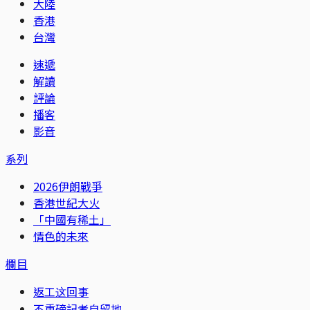
大陸
香港
台灣
速遞
解讀
評論
播客
影音
系列
2026伊朗戰爭
香港世紀大火
「中國有稀土」
情色的未來
欄目
返工这回事
不重磅記者自留地