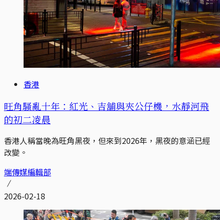
香港
旺角騷亂十年：紅光、吉舖與夾公仔機，水靜河飛
的初二凌晨
香港人稱當晚為旺角黑夜，但來到2026年，黑夜的意涵已經
改變。
端傳媒編輯部
2026-02-18