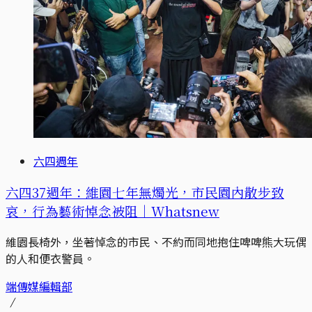
六四週年
六四37週年：維園七年無燭光，市民園內散步致
哀，行為藝術悼念被阻｜Whatsnew
維園長椅外，坐著悼念的市民、不約而同地抱住啤啤熊大玩偶
的人和便衣警員。
端傳媒編輯部