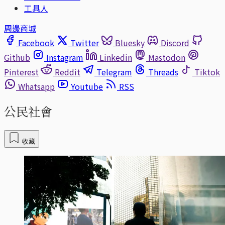
工具人
周邊商城
Facebook
Twitter
Bluesky
Discord
Github
Instagram
Linkedin
Mastodon
Pinterest
Reddit
Telegram
Threads
Tiktok
Whatsapp
Youtube
RSS
公民社會
收藏