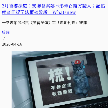
3月香港法庭：支聯會案鄒幸彤傳召辯方證人；記協
就查冊提司法覆核敗訴｜Whatsnew
一拳書館涉出售《黎智英傳》等「煽動刊物」被捕
拾圓
2026-04-16