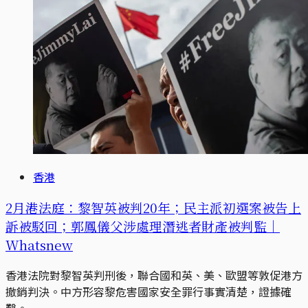
香港
2月港法庭：黎智英被判20年；民主派初選案被告上
訴被駁回；郭鳳儀父涉處理潛逃者財產被判監｜
Whatsnew
香港法院對黎智英判刑後，聯合國和英、美、歐盟等敦促港方
撤銷判決。中方形容黎危害國家安全罪行事實清楚，證據確
鑿。