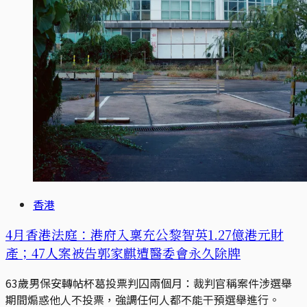
香港
4月香港法庭：港府入稟充公黎智英1.27億港元財
產；47人案被告郭家麒遭醫委會永久除牌
63歲男保安轉帖杯葛投票判囚兩個月：裁判官稱案件涉選舉
期間煽惑他人不投票，強調任何人都不能干預選舉進行。