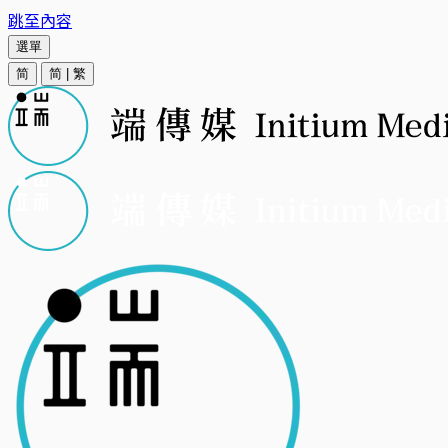
跳至內容
選單
简
简
|
繁