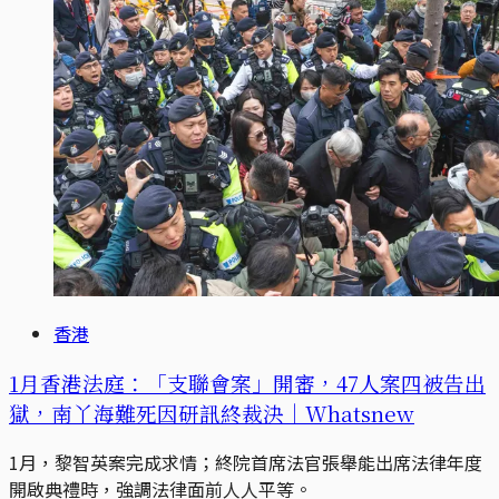
香港
1月香港法庭：「支聯會案」開審，47人案四被告出
獄，南丫海難死因研訊終裁決｜Whatsnew
1月，黎智英案完成求情；終院首席法官張舉能出席法律年度
開啟典禮時，強調法律面前人人平等。