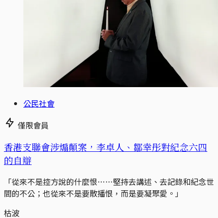
公民社會
僅限會員
香港支聯會涉煽顛案，李卓人、鄒幸彤對紀念六四
的自辯
「從來不是控方說的什麼恨⋯⋯堅持去講述、去記錄和紀念世
間的不公；也從來不是要散播恨，而是要凝聚愛。」
枯波