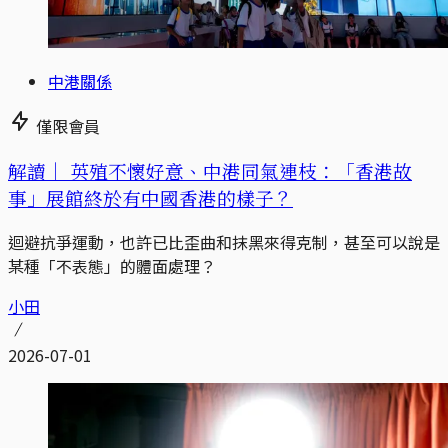
中港關係
僅限會員
解讀｜
英殖不懷好意、中港同氣連枝：「香港故
事」展館終於有中國香港的樣子？
迴避抗爭運動，也許已比歪曲和抹黑來得克制，甚至可以說是
某種「不表態」的體面處理？
小田
2026-07-01