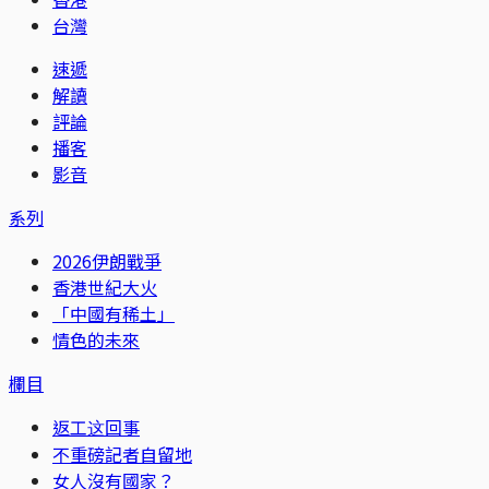
台灣
速遞
解讀
評論
播客
影音
系列
2026伊朗戰爭
香港世紀大火
「中國有稀土」
情色的未來
欄目
返工这回事
不重磅記者自留地
女人沒有國家？