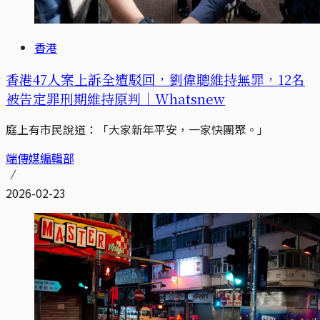
香港
香港47人案上訴全遭駁回，劉偉聰維持無罪，12名
被告定罪刑期維持原判｜Whatsnew
庭上有市民說道：「大家新年平安，一家快團聚。」
端傳媒編輯部
2026-02-23