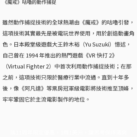
《魔戒》咕嚕的動作捕捉
雖然動作捕捉技術的全球熱潮由《魔戒》的咕嚕引發，
這項技術其實最先是被電玩世界使用，用於創造動畫角
色。日本殿堂級遊戲大王鈴木裕（Yu Suzuki）憶述，
自己曾在 1994 年推出的熱門遊戲《VR 快打 2》
（Virtual Fighter 2）中首次利用動作捕捉技術；在那
之前，這項技術只限於醫療行業中流通。直到十年多
後，像《阿凡達》等票房冠軍級電影將技術推至頂峰，
牢牢鞏固它於主流電影製作的地位。
端11周年限定優惠，1周1美元，讓思考保持清爽