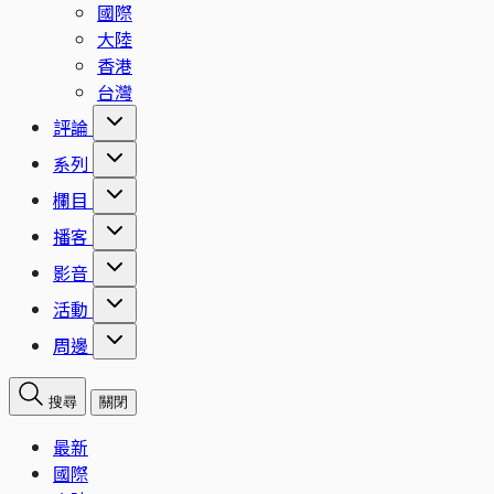
國際
大陸
香港
台灣
評論
系列
欄目
播客
影音
活動
周邊
搜尋
關閉
最新
國際