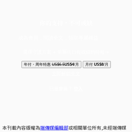
你的支持，不可或缺
成為會員，閱讀全文，領取專屬權益
選擇守護方案 + 華爾街日報或紐約時報
年付・周年特惠
US$6.5
US$4
/月
月付
US$8
/月
立即解鎖全文
已是會員？
登入
本刊載內容版權為
端傳媒編輯部
或相關單位所有,未經端傳媒