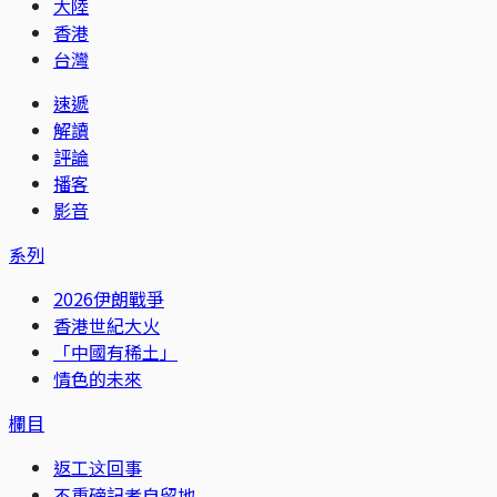
大陸
香港
台灣
速遞
解讀
評論
播客
影音
系列
2026伊朗戰爭
香港世紀大火
「中國有稀土」
情色的未來
欄目
返工这回事
不重磅記者自留地