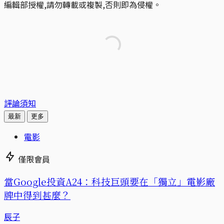
編輯部授權,請勿轉載或複製,否則即為侵權。
評論須知
最新
更多
電影
僅限會員
當Google投資A24：科技巨頭要在「獨立」電影廠
牌中得到甚麼？
辰子