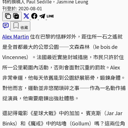
特約撰稿人 Paul Sedille，Jasmine Leung
刊登於:
2020-08-01
收藏
Alex Martin
住在巴黎的恬靜郊外，距住所一石之遙就
是全首都最大的公眾公園——文森森林（le bois de
Vincennes）。法國最近實施封城措施，市民只許於住
所一公里範圍內活動，否則會面對沉重的罰款。Alex
非常幸運，他每天依舊能到公園舒展筋骨，鍛鍊身體。
對他而言，運動並非悠閒瑣碎之事——作為一名動作捕
捉演員，他需要磨鍊出強壯體態。
還記得電影《星球大戰》中的加加· 賓克斯（Jar Jar
Binks）和《魔戒》中的咕嚕（Gollum）嗎？這兩位角