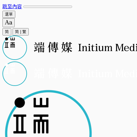
跳至內容
選單
简
简
|
繁