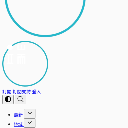
訂閱
訂閱支持
登入
最新
地域