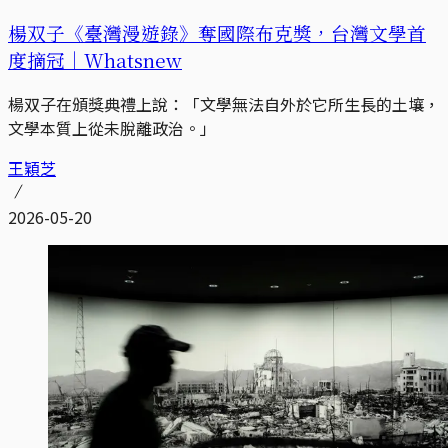
楊双子《臺灣漫遊錄》奪國際布克獎，台灣文學首
度摘冠｜Whatsnew
楊双子在頒獎典禮上說：「文學無法自外於它所生長的土壤，
文學本質上從未脫離政治。」
王穎芝
2026-05-20