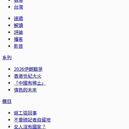
台灣
速遞
解讀
評論
播客
影音
系列
2026伊朗戰爭
香港世紀大火
「中國有稀土」
情色的未來
欄目
返工這回事
不重磅記者自留地
女人沒有國家？