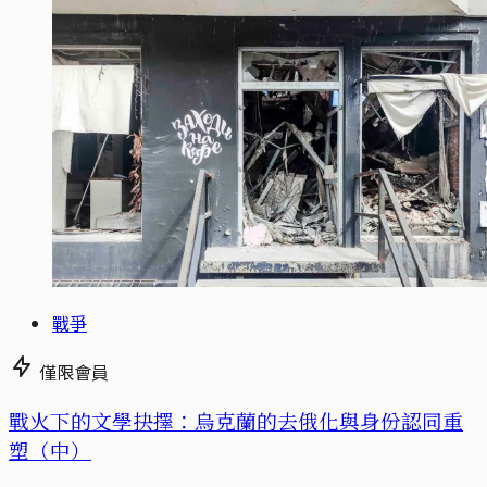
戰爭
僅限會員
戰火下的文學抉擇：烏克蘭的去俄化與身份認同重
塑（中）