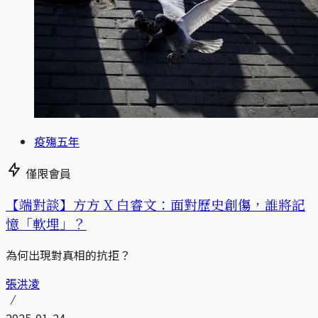
疫殤五年
僅限會員
【端對談】方方 X 白睿文：面對歷史創傷，誰將記
憶「軟埋」？
為何出現對真相的抗拒？
張洪凌