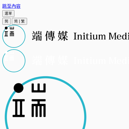
跳至內容
選單
简
简
|
繁