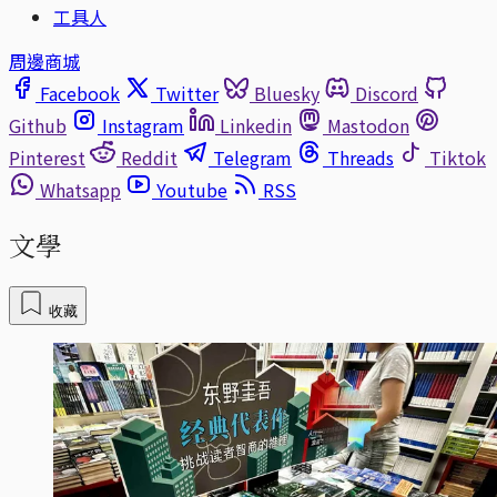
工具人
周邊商城
Facebook
Twitter
Bluesky
Discord
Github
Instagram
Linkedin
Mastodon
Pinterest
Reddit
Telegram
Threads
Tiktok
Whatsapp
Youtube
RSS
文學
收藏