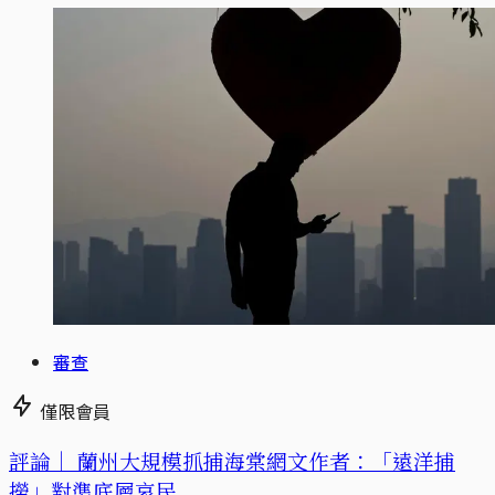
審查
僅限會員
評論｜
蘭州大規模抓捕海棠網文作者：「遠洋捕
撈」對準底層哀民