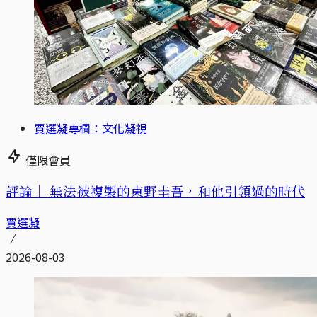
賈選凝專欄：文化凝視
僅限會員
評論｜
無法被複製的東野圭吾，和他引領過的時代
賈選凝
2026-08-03