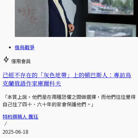
俄烏戰爭
僅限會員
已經不存在的「灰色地帶」上的頓巴斯人：專訪烏
克蘭俄語作家庫爾科夫
「本質上說，他們是在兩種恐懼之間做選擇，而他們往往覺得
自己住了四十、六十年的家會保護他們。」
特約撰稿人 龔珏
2025-06-18