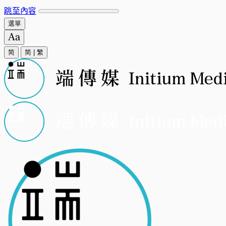
跳至內容
選單
简
简
|
繁