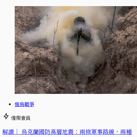
俄烏戰爭
僅限會員
解讀｜
烏克蘭國防高層地震：兩條軍事路線，兩種