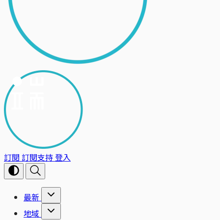
訂閱
訂閱支持
登入
最新
地域