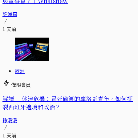
與董事會？｜Whatsnew
許湧森
1 天前
歐洲
僅限會員
解讀｜
休達危機：冒死偷渡的摩洛哥青年，如何撕
裂西班牙邊境和政治？
孫漫漫
1 天前