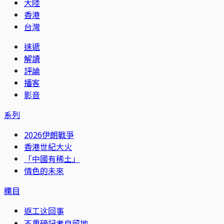
大陸
香港
台灣
速遞
解讀
評論
播客
影音
系列
2026伊朗戰爭
香港世紀大火
「中國有稀土」
情色的未來
欄目
返工这回事
不重磅記者自留地