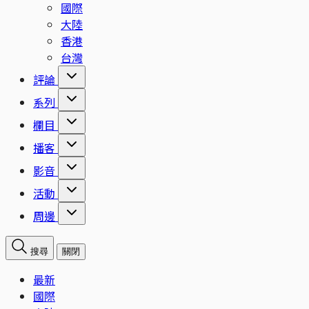
國際
大陸
香港
台灣
評論
系列
欄目
播客
影音
活動
周邊
搜尋
關閉
最新
國際