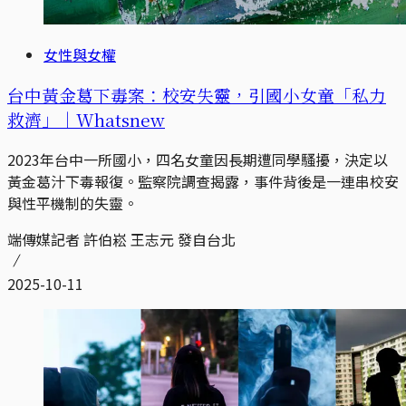
女性與女權
台中黃金葛下毒案：校安失靈，引國小女童「私力
救濟」｜Whatsnew
2023年台中一所國小，四名女童因長期遭同學騷擾，決定以
黃金葛汁下毒報復。監察院調查揭露，事件背後是一連串校安
與性平機制的失靈。
端傳媒記者 許伯崧 王志元 發自台北
2025-10-11