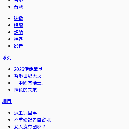
台灣
速遞
解讀
評論
播客
影音
系列
2026伊朗戰爭
香港世紀大火
「中國有稀土」
情色的未來
欄目
返工這回事
不重磅記者自留地
女人沒有國家？