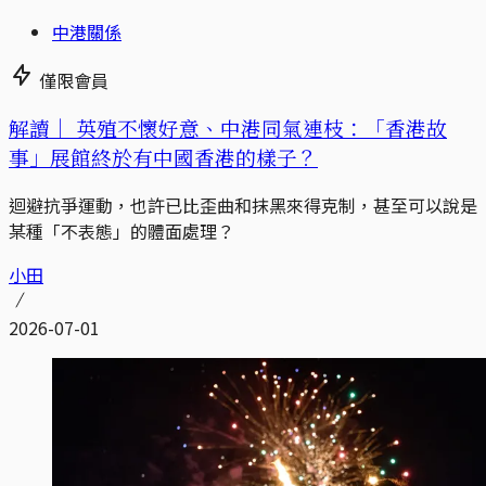
中港關係
僅限會員
解讀｜
英殖不懷好意、中港同氣連枝：「香港故
事」展館終於有中國香港的樣子？
迴避抗爭運動，也許已比歪曲和抹黑來得克制，甚至可以說是
某種「不表態」的體面處理？
小田
2026-07-01