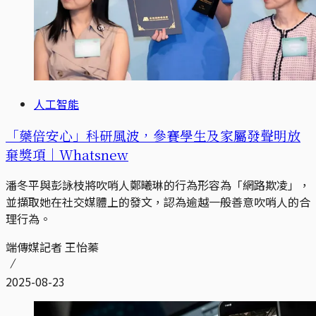
人工智能
「藥倍安心」科研風波，參賽學生及家屬發聲明放
棄獎項｜Whatsnew
潘冬平與彭詠枝將吹哨人鄭曦琳的行為形容為「網路欺凌」，
並擷取她在社交媒體上的發文，認為逾越一般善意吹哨人的合
理行為。
端傳媒記者 王怡蓁
2025-08-23