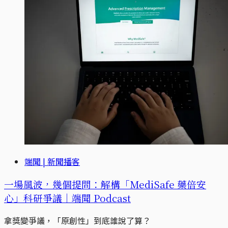
端聞 | 新聞播客
一場風波，幾個提問：解構「MediSafe 藥倍安
心」科研爭議｜端聞 Podcast
拿獎變爭議，「原創性」到底誰說了算？