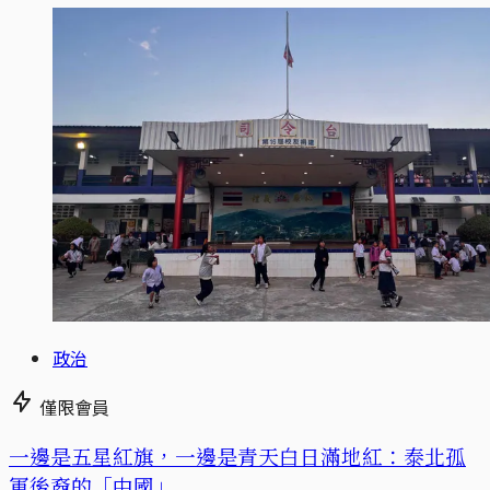
政治
僅限會員
一邊是五星紅旗，一邊是青天白日滿地紅：泰北孤
軍後裔的「中國」