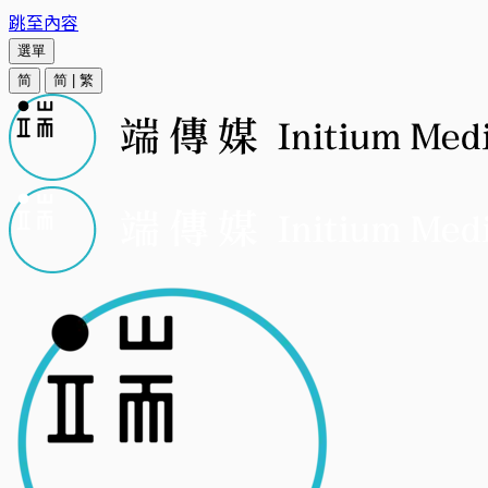
跳至內容
選單
简
简
|
繁