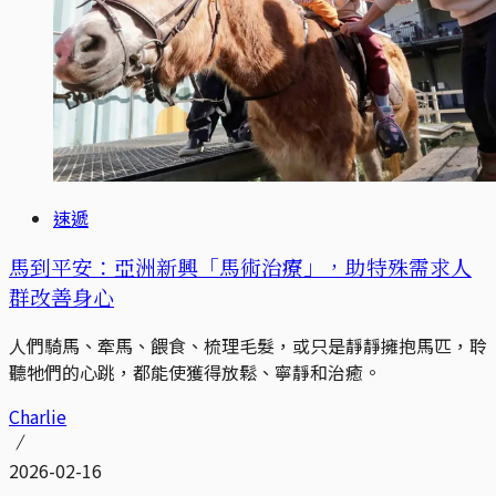
速遞
馬到平安：亞洲新興「馬術治療」，助特殊需求人
群改善身心
人們騎馬、牽馬、餵食、梳理毛髮，或只是靜靜擁抱馬匹，聆
聽牠們的心跳，都能使獲得放鬆、寧靜和治癒。
Charlie
2026-02-16