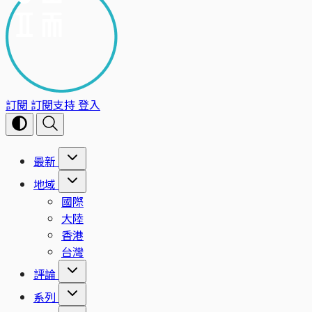
訂閱
訂閱支持
登入
最新
地域
國際
大陸
香港
台灣
評論
系列