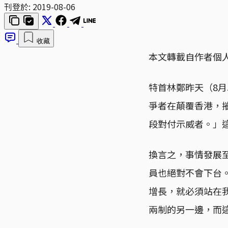
刊登於:
2019-08-06
收藏
本文轉載自作者個
特首林鄭昨天（8
爭者在顛覆香港，
段對付示威者。」
換言之，事情發展
員也絕對不會下台
增長，就必須站在
兩制的另一邊，而