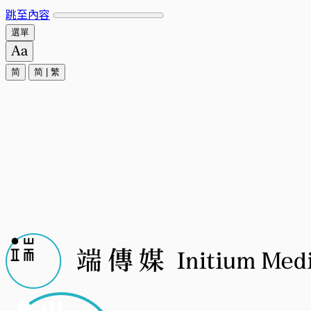
跳至內容
選單
简
简
|
繁