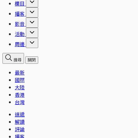
欄目
播客
影音
活動
周邊
搜尋
關閉
最新
國際
大陸
香港
台灣
速遞
解讀
評論
播客