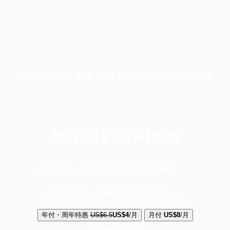
端11周年限定優惠，1周1美元，讓思考保持清爽
你的支持，不可或缺
成為會員，閱讀全文，領取專屬權益
選擇守護方案 + 華爾街日報或紐約時報
年付・周年特惠
US$6.5
US$4
/月
月付
US$8
/月