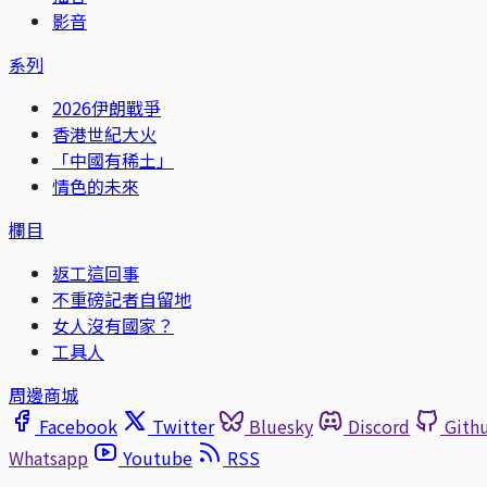
影音
系列
2026伊朗戰爭
香港世紀大火
「中國有稀土」
情色的未來
欄目
返工這回事
不重磅記者自留地
女人沒有國家？
工具人
周邊商城
Facebook
Twitter
Bluesky
Discord
Gith
Whatsapp
Youtube
RSS