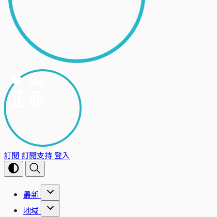
訂閱
訂閱支持
登入
最新
地域