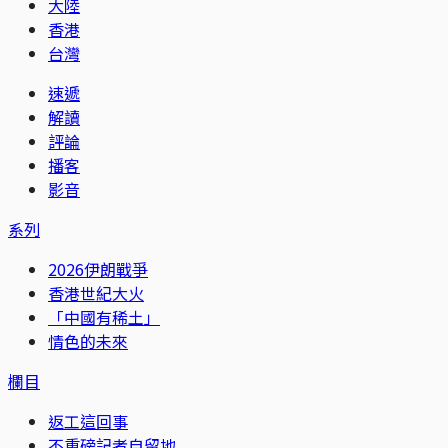
大陸
香港
台灣
速遞
解讀
評論
播客
影音
系列
2026伊朗戰爭
香港世紀大火
「中國有稀土」
情色的未來
欄目
返工這回事
不重磅記者自留地