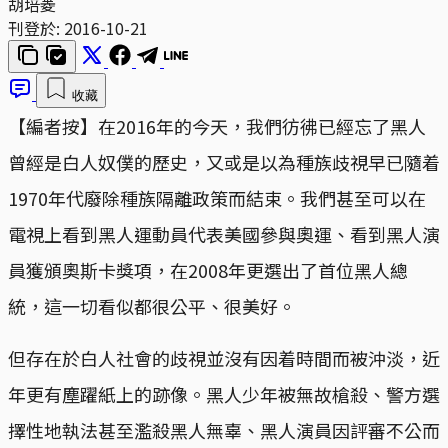
胡培菱
刊登於:
2016-10-21
收藏
【編者按】在2016年的今天，我們彷彿已經忘了黑人
曾經是白人奴僕的歷史，又或是以為種族歧視早已隨着
1970年代廢除種族隔離政策而結束。我們甚至可以在
電視上看到黑人運動員代表美國參與奧運、看到黑人演
員獲頒奧斯卡獎項，在2008年更選出了首位黑人總
統，這一切看似都很公平、很美好。
但存在於白人社會的歧視並沒有因着時間而被沖淡，近
年更有塵躍紙上的跡像。黑人少年被無故槍殺、警方選
擇性地執法甚至濫殺黑人無辜、黑人演員因評審不公而