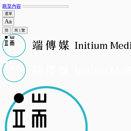
跳至內容
選單
简
简
|
繁