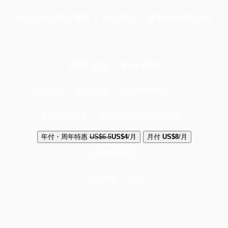
端11周年限定優惠，1周1美元，讓思考保持清爽
你的支持，不可或缺
成為會員，閱讀全文，領取專屬權益
選擇守護方案 + 華爾街日報或紐約時報
年付・周年特惠
US$6.5
US$4
/月
月付
US$8
/月
立即解鎖全文
已是會員？
登入