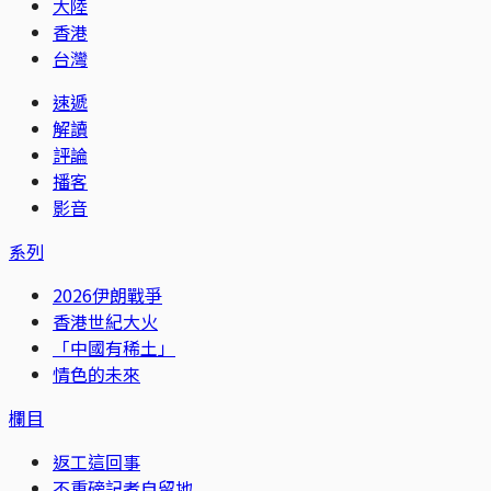
大陸
香港
台灣
速遞
解讀
評論
播客
影音
系列
2026伊朗戰爭
香港世紀大火
「中國有稀土」
情色的未來
欄目
返工這回事
不重磅記者自留地