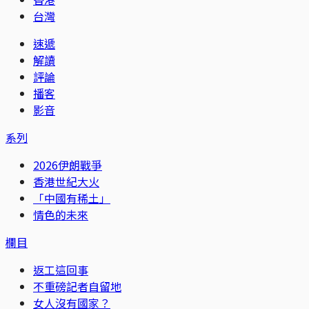
台灣
速遞
解讀
評論
播客
影音
系列
2026伊朗戰爭
香港世紀大火
「中國有稀土」
情色的未來
欄目
返工這回事
不重磅記者自留地
女人沒有國家？