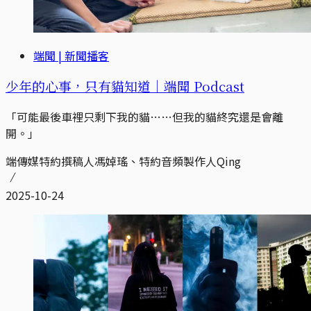
端聞 | 新聞播客
少年的心事，只有貓知道｜端聞 Podcast
「可能最後車裡只剩下我的貓……但我的貓終究還是會離
開。」
端傳媒特約撰稿人馮婥瑤、特約音頻製作人Qing
2025-10-24