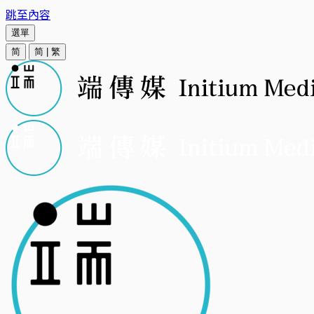
跳至內容
選單
简
简
|
繁