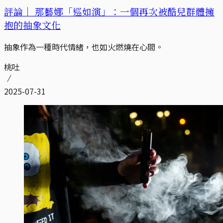
評論｜
那藝娜「巡如演」：一個再次被酷兒群體擁
抱的抽象文化
抽象作為一種時代情緒，也如火燃燒在心間。
桃吐
2025-07-31