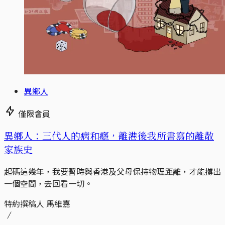
異鄉人
僅限會員
異鄉人：三代人的病和癮，離港後我所書寫的離散
家族史
起碼這幾年，我要暫時與香港及父母保持物理距離，才能撐出
一個空間，去回看一切。
特約撰稿人 馬維嘉