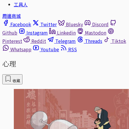
工具人
周邊商城
Facebook
Twitter
Bluesky
Discord
Github
Instagram
Linkedin
Mastodon
Pinterest
Reddit
Telegram
Threads
Tiktok
Whatsapp
Youtube
RSS
心理
收藏