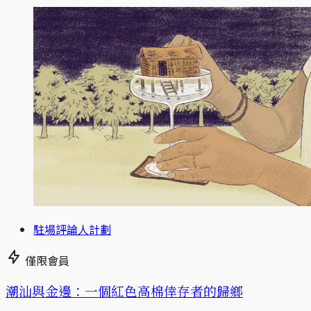
駐場評論人計劃
僅限會員
潮汕與金邊：一個紅色高棉倖存者的歸鄉