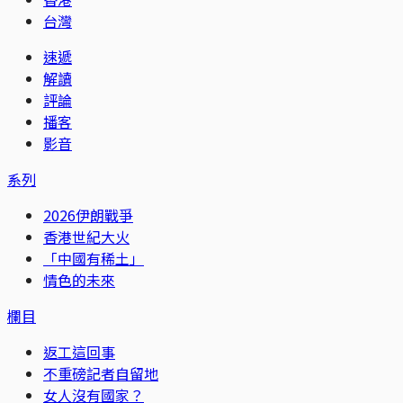
台灣
速遞
解讀
評論
播客
影音
系列
2026伊朗戰爭
香港世紀大火
「中國有稀土」
情色的未來
欄目
返工這回事
不重磅記者自留地
女人沒有國家？