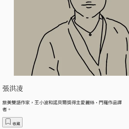
張洪凌
旅美雙語作家，王小波和諾貝爾獎得主愛麗絲·門羅作品譯
者。
收藏