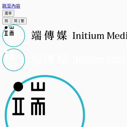
跳至內容
選單
简
简
|
繁