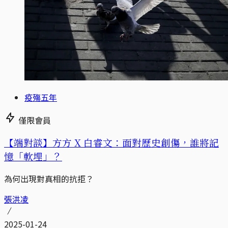
疫殤五年
僅限會員
【端對談】方方 X 白睿文：面對歷史創傷，誰將記
憶「軟埋」？
為何出現對真相的抗拒？
張洪凌
2025-01-24