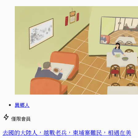
異鄉人
僅限會員
去國的大陸人，越戰老兵，柬埔寨難民，相遇在美