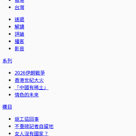
台灣
速遞
解讀
評論
播客
影音
系列
2026伊朗戰爭
香港世紀大火
「中國有稀土」
情色的未來
欄目
返工這回事
不重磅記者自留地
女人沒有國家？