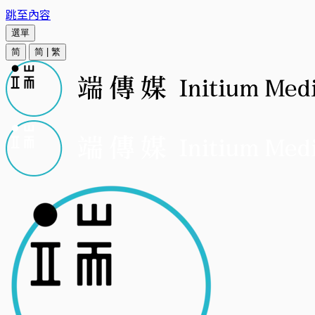
跳至內容
選單
简
简
|
繁