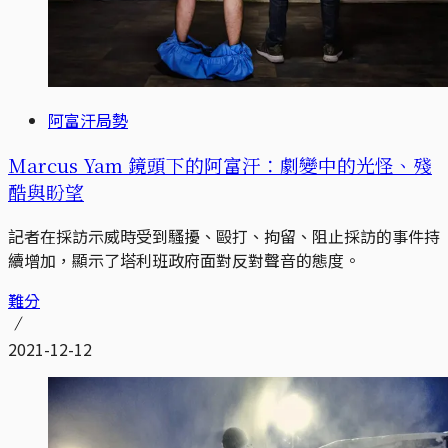
阿富汗局勢
Marcus Yam 鏡頭下的阿富汗：劇變中的光怪、殘
酷與盼望
記者在採訪示威時受到騷擾、毆打、拘留、阻止採訪的事件持
續增加，顯示了塔利班政府面對反對聲音的態度。
難分
2021-12-12