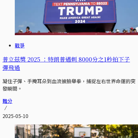
戰爭
普立茲獎 2025 ：特朗普遇刺 8000分之1秒拍下子
彈飛過
凝住子彈、手掩耳朵到血流披臉舉拳，捕捉左右世界命運的突
發瞬間。
難分
2025-05-10