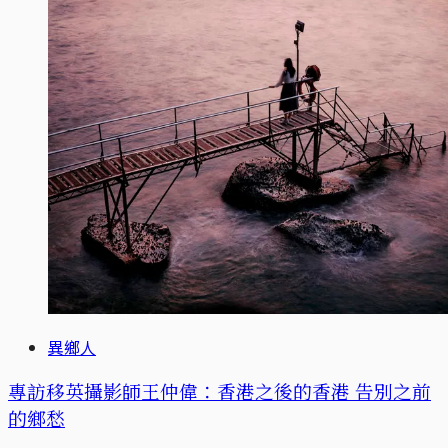
異鄉人
專訪移英攝影師王仲偉：香港之後的香港 告別之前
的鄉愁