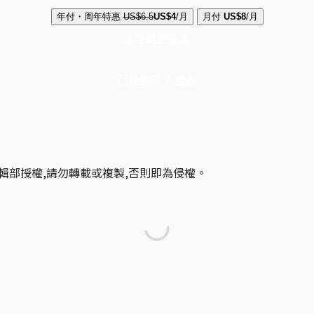
年付・周年特惠
US$6.5
US$4
/月
月付
US$8
/月
立即解鎖全文
已是會員？
登入
輯部授權,請勿轉載或複製,否則即為侵權。