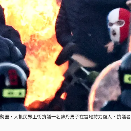
盪，大批民眾上街抗議一名蘇丹男子在當地持刀傷人，抗議者向封鎖道路的警