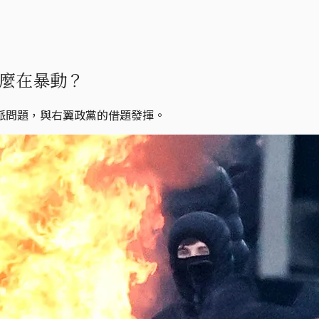
麼在暴動？
派問題，與右翼政黨的借題發揮。