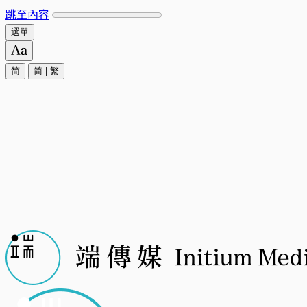
跳至內容
選單
简
简
|
繁