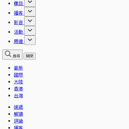
欄目
播客
影音
活動
周邊
搜尋
關閉
最新
國際
大陸
香港
台灣
速遞
解讀
評論
播客