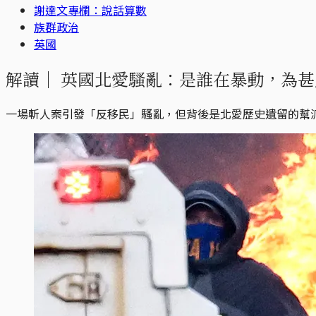
謝達文專欄：說話算數
族群政治
英國
解讀｜
英國北愛騷亂：是誰在暴動，為甚
一場斬人案引發「反移民」騷亂，但背後是北愛歷史遺留的幫