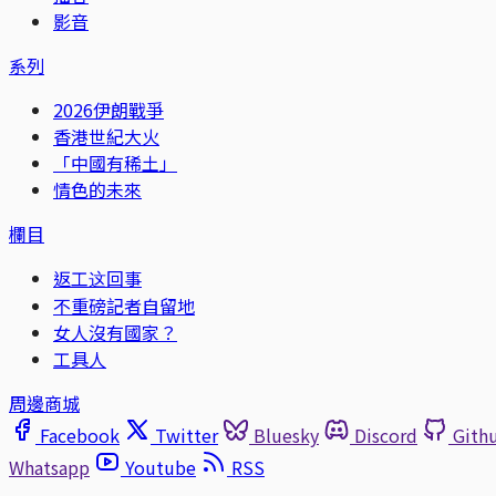
影音
系列
2026伊朗戰爭
香港世紀大火
「中國有稀土」
情色的未來
欄目
返工这回事
不重磅記者自留地
女人沒有國家？
工具人
周邊商城
Facebook
Twitter
Bluesky
Discord
Gith
Whatsapp
Youtube
RSS