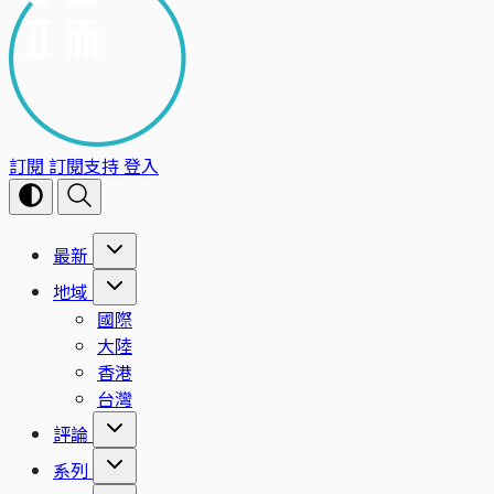
訂閱
訂閱支持
登入
最新
地域
國際
大陸
香港
台灣
評論
系列