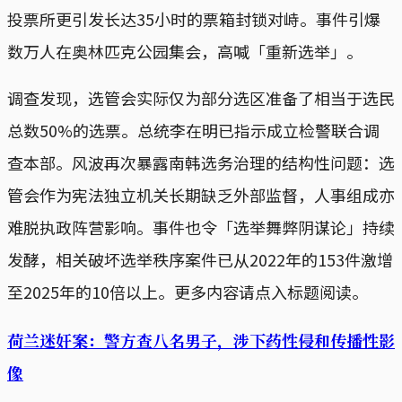
投票所更引发长达35小时的票箱封锁对峙。事件引爆
数万人在奥林匹克公园集会，高喊「重新选举」。
调查发现，选管会实际仅为部分选区准备了相当于选民
总数50%的选票。总统李在明已指示成立检警联合调
查本部。风波再次暴露南韩选务治理的结构性问题：选
管会作为宪法独立机关长期缺乏外部监督，人事组成亦
难脱执政阵营影响。事件也令「选举舞弊阴谋论」持续
发酵，相关破坏选举秩序案件已从2022年的153件激增
至2025年的10倍以上。更多内容请点入标题阅读。
荷兰迷奸案：警方查八名男子，涉下药性侵和传播性影
像