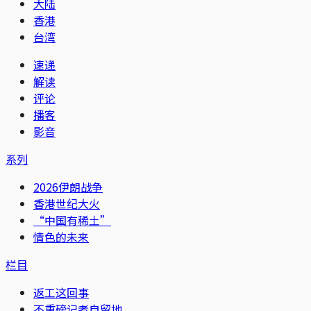
大陆
香港
台湾
速递
解读
评论
播客
影音
系列
2026伊朗战争
香港世纪大火
“中国有稀土”
情色的未来
栏目
返工这回事
不重磅记者自留地