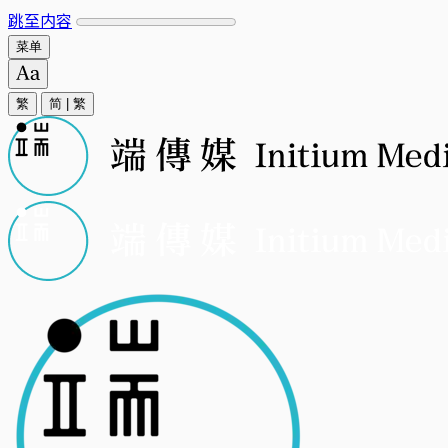
跳至内容
菜单
繁
简
|
繁