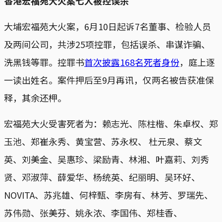
香港宏福苑大火案七人被控误杀
大埔宏福苑大火案，6月10日起诉7名董事、检验人员
及两间公司，共涉25项控罪，包括误杀、串谋诈骗、
洗黑钱等罪。控罪书
首次披露168名死者身份
，庭上逐
一读出姓名。案件押后至9月再讯，仅两名被告获准保
释，其余还柙。
宏福苑大火受害死者为：赖志光、陈柱楷、朱卓权、郑
玉池、郑崔永秀、黄宝营、苏永权、 杜元泉、蔡文
英、刘美金、吴惠珍、梁励青、林湘、叶嘉莉、刘秀
贤、邓淑萍、薛爱华、杨统英、纪丽明、吴环好、
NOVITA、苏兆雄、何梓甄、李房有、林芳、罗瑞先、
苏伟勋、张美芬、姚永浓、李国伟、郑桂香、