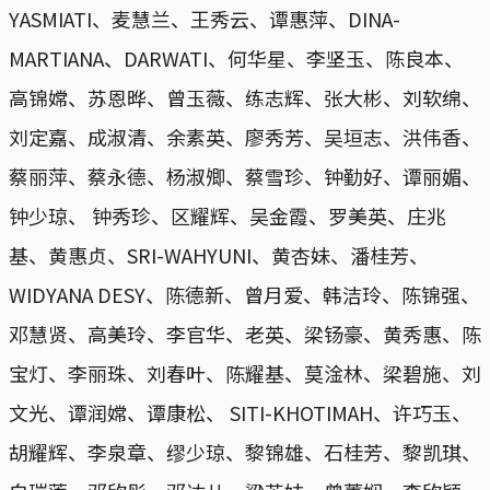
YASMIATI、麦慧兰、王秀云、谭惠萍、DINA-
MARTIANA、DARWATI、何华星、李坚玉、陈良本、
高锦嫦、苏恩晔、曾玉薇、练志辉、张大彬、刘软绵、
刘定嘉、成淑清、余素英、廖秀芳、吴垣志、洪伟香、
蔡丽萍、蔡永德、杨淑𡖖、蔡雪珍、钟勤好、谭丽媚、
钟少琼、 钟秀珍、区耀辉、吴金霞、罗美英、庄兆
基、黄惠贞、SRI-WAHYUNI、黄杏妹、潘桂芳、
WIDYANA DESY、陈德新、曾月爱、韩洁玲、陈锦强、
邓慧贤、高美玲、李官华、老英、梁钖豪、黄秀惠、陈
宝灯、李丽珠、刘春叶、陈耀基、莫淦林、梁碧施、刘
文光、谭润嫦、谭康松、 SITI-KHOTIMAH、许巧玉、
胡耀辉、李泉章、缪少琼、黎锦雄、石桂芳、黎凯琪、