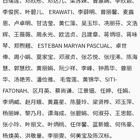
白瑞莲、邓欣彤、邓达儿、梁苏妹、曾蕙娴、李欣颖、
李俊民、叶碧儿、 ERAWATI、李薛明、曾丽馨、麦露
恩、卢卓明、甘洁莹、黄仁藻、吴玉珍、冼丽芬、文浩
辉、王薇薇、周永光、欧洁贞、吕建章、蒋炳垣、蒋咏
琴、郑煦翘、 ESTEBAN MARYAN PASCUAL、卓世
俸、周小娟、莫家宝、邓淑贞、张芯悦、张琝浠、陈海
慧、郭慧欣、黄丽娟、阮少祥、李峰、钟燕华、曾丽
华、汤艳芳、潘俭雅、 毛雪莲、黄锦华、SITI-
FATONAH、区月英、蔡尚谦、江景钿、任婷、任娟、
李炳威、赵月娥、黄嘉星、陈曼玲、梁贤桦、邓玉萍、
杨丽婵、黎乃月、谭海成、张碧娟、何淑芬、王思懿、
张小玲、叶丽文、叶炳桃、任伴馨、蓝新娥、何伟豪、
杨焕英、洪敬量、李丽雯、何美宝及陈汉标。