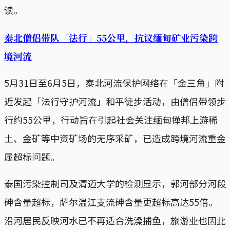
读。
泰北僧侣带队「法行」55公里，抗议缅甸矿业污染跨
境河流
5月31日至6月5日，泰北河流保护网络在「金三角」附
近发起「法行守护河流」和平徒步活动，由僧侣带领步
行约55公里，行动旨在引起社会关注缅甸掸邦上游稀
土、金矿等中资矿场的无序采矿，已造成跨境河流重金
属超标问题。
泰国污染控制司及清迈大学的检测显示，郭河部分河段
砷含量超标，萨尔温江支流砷含量更超标高达55倍。
沿河居民反映河水已不再适合洗澡捕鱼，旅游业也因此