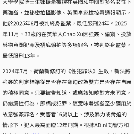
大學學院博士生鄒振豪被控在英國和中國對多名女性下
藥強姦，並秘密拍攝影像。英國皇家檢控署通報顯示，
他於2025年6月被判終身監禁，最低服刑24年。2025
年11月，33歲的在英華人Chao Xu因強姦、偷窺、投放
藥物意圖犯罪及裙底偷拍等多項罪名，被判終身監禁，
最低服刑13年。
2024年7月，荷蘭新修訂的《性犯罪法》生效，新法將
強姦的判定標準從是否存在脅迫改為雙方是否存在自願
的積極同意。只要被告知道、或應該知曉對方未同意，
仍繼續性行為，即構成犯罪。這意味着迷姦至少適用於
故意強姦罪名。受害者16歲以上、涉及暴力或脅迫的
情形下，犯人最高面臨12年刑期。根據AD.nl向警方和