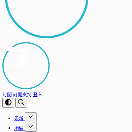
訂閱
訂閱支持
登入
最新
地域