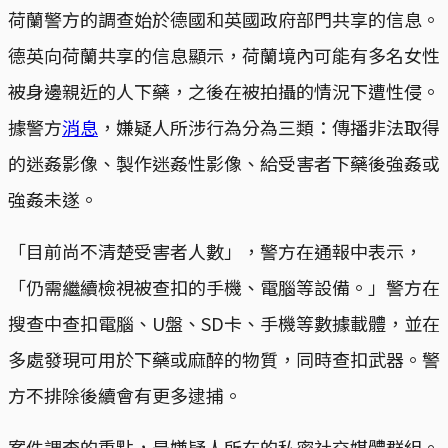
荷蘭警方的調查始於德國和英國政府部門共享的信息。
德英向荷蘭共享的信息顯示，荷蘭境內可能有多名女性
被身邊親近的人下藥，之後在被拍攝的情況下遭性侵。
據警方
消息
，嫌疑人所涉行為分為三類：傳播非法取得
的迷姦影像、製作迷姦性影像、給受害者下藥後強姦或
強姦未遂。
「目前尚不清楚受害者人數」，警方在通報中表示，
「仍需繼續檢視被查扣的手機、電腦等設備。」警方在
搜查中查扣電腦、U盤、SD卡、手機等數據載體，並在
多處發現可用於下藥或麻醉的物質，同時查扣武器。警
方不排除後續會有更多逮捕。
案件調查的重點，是嫌疑人所在的私密社交媒體群組。