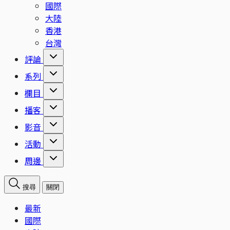
國際
大陸
香港
台灣
評論
系列
欄目
播客
影音
活動
周邊
搜尋
關閉
最新
國際