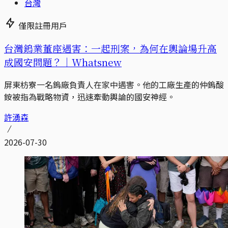
台灣
僅限註冊用戶
台灣鎢業董座遇害：一起刑案，為何在輿論場升高
成國安問題？｜Whatsnew
屏東枋寮一名鎢廠負責人在家中遇害。他的工廠生產的仲鎢酸
銨被指為戰略物資，迅速牽動輿論的國安神經。
許湧森
2026-07-30