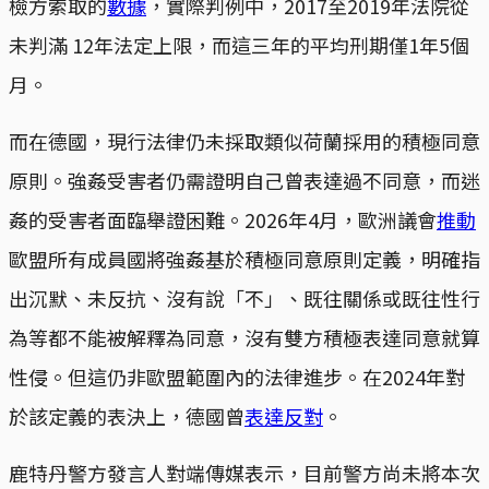
檢方索取的
數據
，實際判例中，2017至2019年法院從
未判滿 12年法定上限，而這三年的平均刑期僅1年5個
月。
而在德國，現行法律仍未採取類似荷蘭採用的積極同意
原則。強姦受害者仍需證明自己曾表達過不同意，而迷
姦的受害者面臨舉證困難。2026年4月，歐洲議會
推動
歐盟所有成員國將強姦基於積極同意原則定義，明確指
出沉默、未反抗、沒有說「不」、既往關係或既往性行
為等都不能被解釋為同意，沒有雙方積極表達同意就算
性侵。但這仍非歐盟範圍內的法律進步。在2024年對
於該定義的表決上，德國曾
表達反對
。
鹿特丹警方發言人對端傳媒表示，目前警方尚未將本次