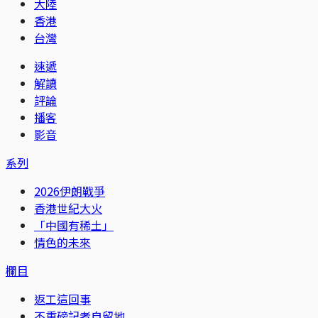
大陸
香港
台灣
速遞
解讀
評論
播客
影音
系列
2026伊朗戰爭
香港世紀大火
「中國有稀土」
情色的未來
欄目
返工這回事
不重磅記者自留地