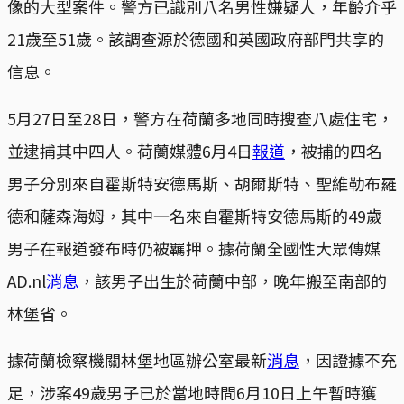
像的大型案件。警方已識別八名男性嫌疑人，年齡介乎
21歲至51歲。該調查源於德國和英國政府部門共享的
信息。
5月27日至28日，警方在荷蘭多地同時搜查八處住宅，
並逮捕其中四人。荷蘭媒體6月4日
報道
，被捕的四名
男子分別來自霍斯特安德馬斯、胡爾斯特、聖維勒布羅
德和薩森海姆，其中一名來自霍斯特安德馬斯的49歲
男子在報道發布時仍被羈押。據荷蘭全國性大眾傳媒
AD.nl
消息
，該男子出生於荷蘭中部，晚年搬至南部的
林堡省。
據荷蘭檢察機關林堡地區辦公室最新
消息
，因證據不充
足，涉案49歲男子已於當地時間6月10日上午暫時獲