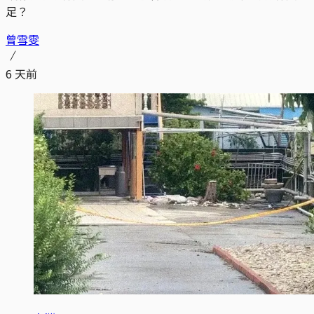
足？
曾雪雯
6 天前