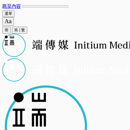
跳至內容
選單
简
简
|
繁