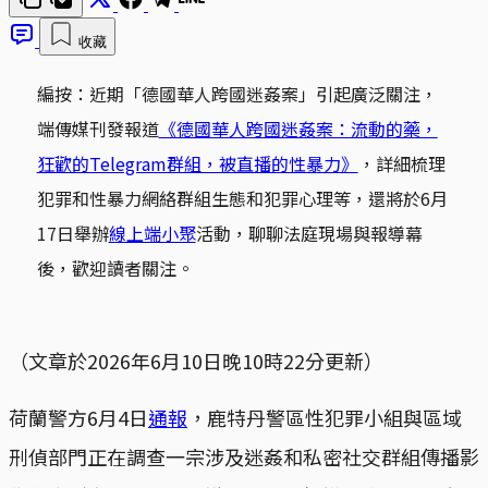
收藏
編按：近期「德國華人跨國迷姦案」引起廣泛關注，
端傳媒刊發報道
《德國華人跨國迷姦案：流動的藥，
狂歡的Telegram群組，被直播的性暴力》
，詳細梳理
犯罪和性暴力網絡群組生態和犯罪心理等，還將於6月
17日舉辦
線上端小聚
活動，聊聊法庭現場與報導幕
後，歡迎讀者關注。
（文章於2026年6月10日晚10時22分更新）
荷蘭警方6月4日
通報
，鹿特丹警區性犯罪小組與區域
刑偵部門正在調查一宗涉及迷姦和私密社交群組傳播影