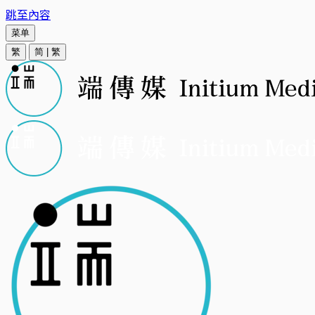
跳至內容
菜单
繁
简
|
繁