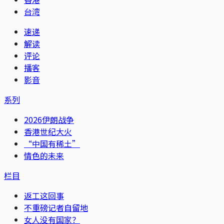
台湾
速递
解读
评论
播客
影音
系列
2026伊朗战争
香港世纪大火
“中国有稀土”
情色的未来
栏目
返工这回事
不重磅记者自留地
女人没有国家？