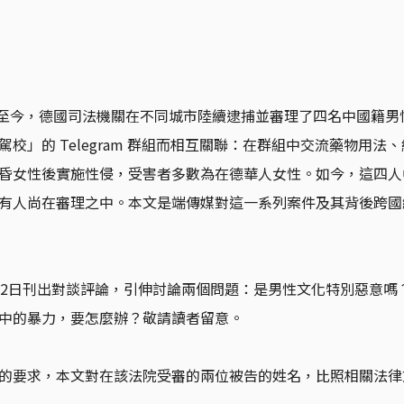
9月至今，德國司法機關在不同城市陸續逮捕並審理了四名中國籍
校」的 Telegram 群組而相互關聯：在群組中交流藥物用法
昏女性後實施性侵，受害者多數為在德華人女性。如今，這四人
有人尚在審理之中。本文是端傳媒對這一系列案件及其背後跨國
22日刊出對談評論，引伸討論兩個問題：是男性文化特別惡意嗎
中的暴力，要怎麼辦？敬請讀者留意。
的要求，本文對在該法院受審的兩位被告的姓名，比照相關法律