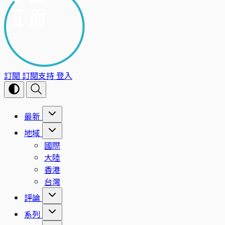
訂閱
訂閱支持
登入
最新
地域
國際
大陸
香港
台灣
評論
系列