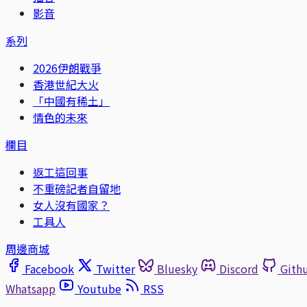
影音
系列
2026伊朗戰爭
香港世紀大火
「中國有稀土」
情色的未來
欄目
返工這回事
不重磅記者自留地
女人沒有國家？
工具人
周邊商城
Facebook
Twitter
Bluesky
Discord
Gith
Whatsapp
Youtube
RSS