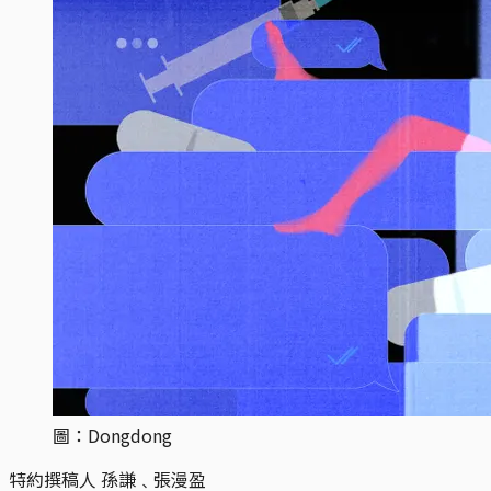
圖：Dongdong
特約撰稿人
孫謙﹑張漫盈