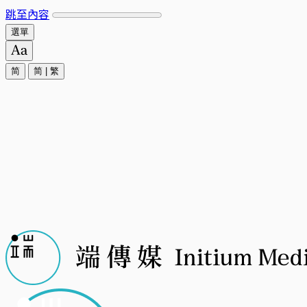
跳至內容
選單
简
简
|
繁