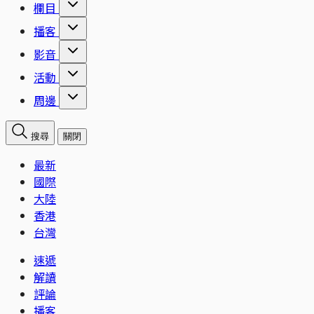
欄目
播客
影音
活動
周邊
搜尋
關閉
最新
國際
大陸
香港
台灣
速遞
解讀
評論
播客