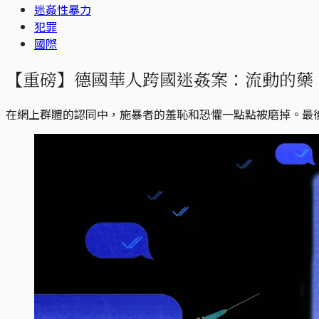
迷姦性暴力
犯罪
國際
【重磅】德國華人跨國迷姦案：流動的藥，狂
在網上群體的認同中，施暴者的羞恥和恐懼一點點被磨掉。最