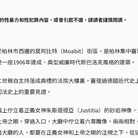
的性暴力和性犯罪內容，或會引起不適，請讀者謹慎閱讀。
柏林市西邊的莫阿比特（Moabit）街區，是柏林集中
一座1906年建成、典型威廉時代新巴洛克風格的建築。
二世親自主持落成典禮的法院大樓裏，審理過德國近代史
司法史上的重要見證。
上佇立着正義女神朱斯提提亞（Justitia）的砂岩神像
上帝之眼。穿過入口，大廳中佇立着六尊雕像，兩兩相對
進大廳的人，都要在正義女神和上帝之眼的注視之下，從