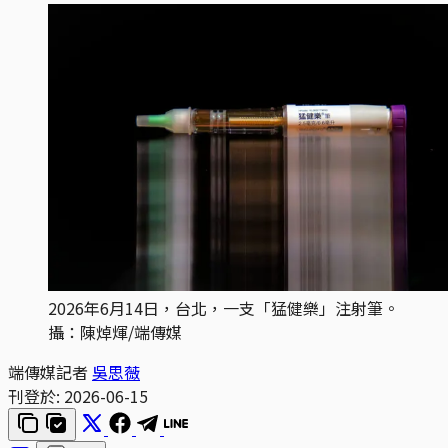
2026年6月14日，台北，一支「猛健樂」注射筆。
攝：陳焯煇/端傳媒
端傳媒記者
吳思薇
刊登於:
2026-06-15