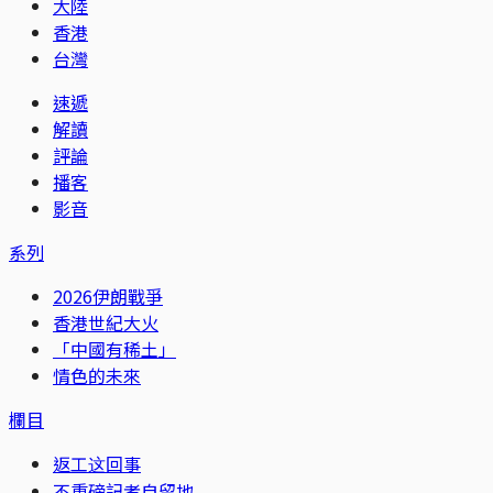
大陸
香港
台灣
速遞
解讀
評論
播客
影音
系列
2026伊朗戰爭
香港世紀大火
「中國有稀土」
情色的未來
欄目
返工这回事
不重磅記者自留地