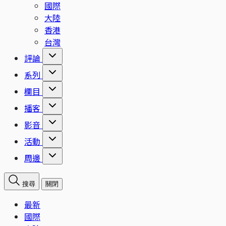
國際
大陸
香港
台灣
評論
系列
欄目
播客
影音
活動
周邊
搜尋
關閉
最新
國際