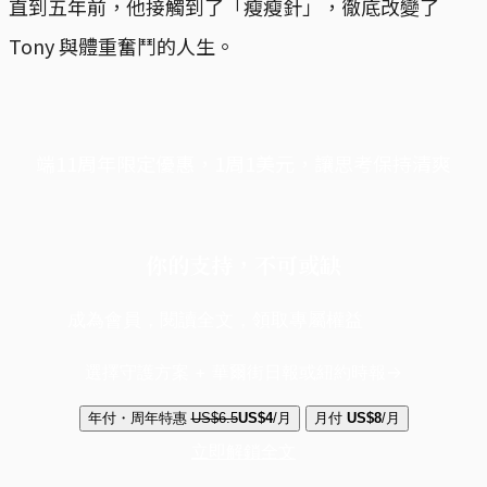
直到五年前，他接觸到了「瘦瘦針」，徹底改變了
Tony 與體重奮鬥的人生。
端11周年限定優惠，1周1美元，讓思考保持清爽
你的支持，不可或缺
成為會員，閱讀全文，領取專屬權益
選擇守護方案 + 華爾街日報或紐約時報
年付・周年特惠
US$6.5
US$4
/月
月付
US$8
/月
立即解鎖全文