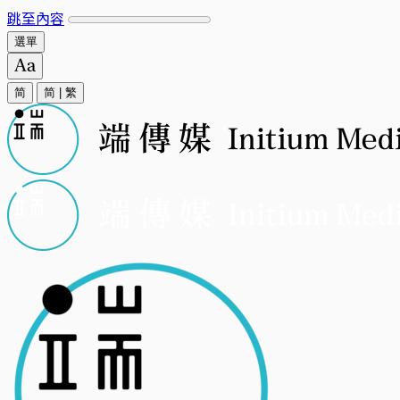
跳至內容
選單
简
简
|
繁