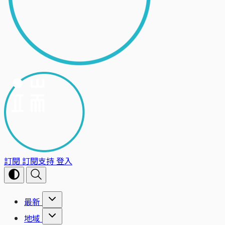
訂閱
訂閱支持
登入
最新
地域