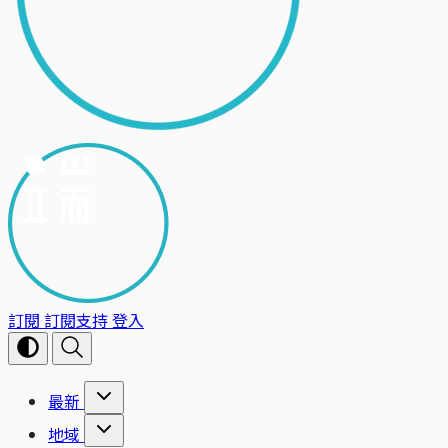
訂閱
訂閱支持
登入
最新
地域