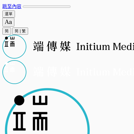
跳至內容
選單
简
简
|
繁