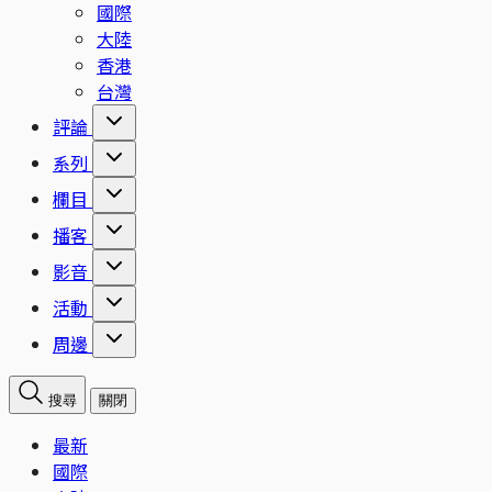
國際
大陸
香港
台灣
評論
系列
欄目
播客
影音
活動
周邊
搜尋
關閉
最新
國際