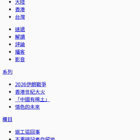
大陸
香港
台灣
速遞
解讀
評論
播客
影音
系列
2026伊朗戰爭
香港世紀大火
「中國有稀土」
情色的未來
欄目
返工這回事
不重磅記者自留地