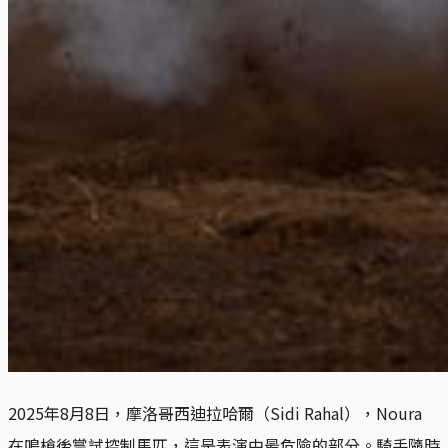
2025年8月8日，摩洛哥西迪拉哈爾（Sidi Rahal），Noura 
在鳴槍後嘗試控制馬匹，這是表演中最危險的部分。騎手隨時