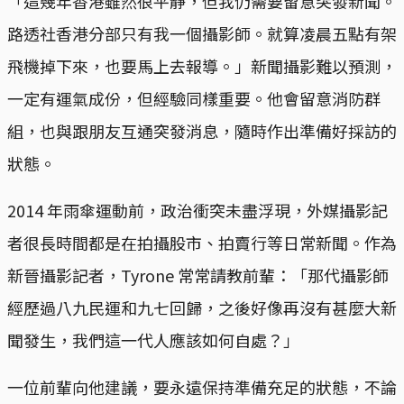
「這幾年香港雖然很平靜，但我仍需要留意突發新聞。
路透社香港分部只有我一個攝影師。就算凌晨五點有架
飛機掉下來，也要馬上去報導。」新聞攝影難以預測，
一定有運氣成份，但經驗同樣重要。他會留意消防群
組，也與跟朋友互通突發消息，隨時作出準備好採訪的
狀態。
2014 年雨傘運動前，政治衝突未盡浮現，外媒攝影記
者很長時間都是在拍攝股市、拍賣行等日常新聞。作為
新晉攝影記者，Tyrone 常常請教前輩：「那代攝影師
經歷過八九民運和九七回歸，之後好像再沒有甚麼大新
聞發生，我們這一代人應該如何自處？」
一位前輩向他建議，要永遠保持準備充足的狀態，不論