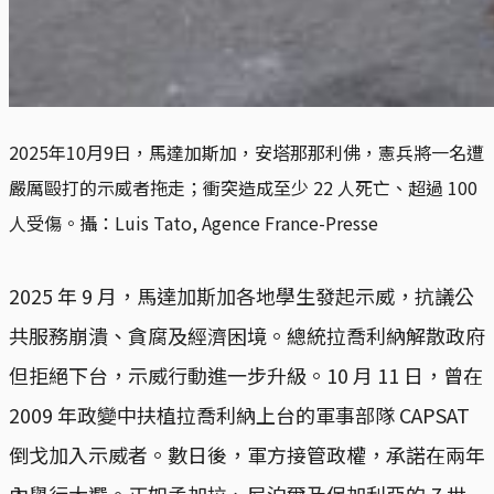
2025年10月9日，馬達加斯加，安塔那那利佛，憲兵將一名遭
嚴厲毆打的示威者拖走；衝突造成至少 22 人死亡、超過 100 
人受傷。攝：Luis Tato, Agence France-Presse
2025 年 9 月，馬達加斯加各地學生發起示威，抗議公
共服務崩潰、貪腐及經濟困境。總統拉喬利納解散政府
但拒絕下台，示威行動進一步升級。10 月 11 日，曾在
2009 年政變中扶植拉喬利納上台的軍事部隊 CAPSAT
倒戈加入示威者。數日後，軍方接管政權，承諾在兩年
內舉行大選。正如孟加拉、尼泊爾及保加利亞的 Z 世