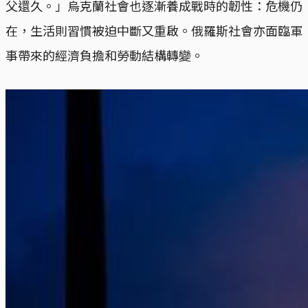
父還久。」烏克蘭社會也逐漸養成戰時的韌性：危機仍
在，生活則習慣被迫中斷又重啟。俄羅斯社會亦面臨軍
事帶來的經濟負擔和勞動結構轉變。