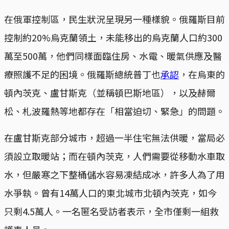
在俄軍控制區，民生狀況呈現另一種樣貌。俄羅斯目前
控制約20%烏克蘭領土，未能移出的烏克蘭人口約300
萬至500萬，他們同樣面臨住房、水電、暖氣供應及醫
療照護不足的困境。俄羅斯總統普丁也
承認
，在烏東的
頓內茨克、盧甘斯克（並稱頓巴斯地區），以及赫爾
松、札波羅熱等地都存在「相當迫切、緊急」的問題。
在盧甘斯克部分城市，超過一半住宅無法供暖，當局必
須設立取暖站；而在頓內茨克，人們需要從移動水車取
水，但嚴寒之下整桶儲水容易凍結成冰，許多人為了用
水爭執。曾有14萬人口的東北城市北頓內茨克，如今
只剩4.5萬人。一名匿名受訪者表示，全市僅剩一組救