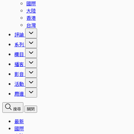
國際
大陸
香港
台灣
評論
系列
欄目
播客
影音
活動
周邊
搜尋
關閉
最新
國際