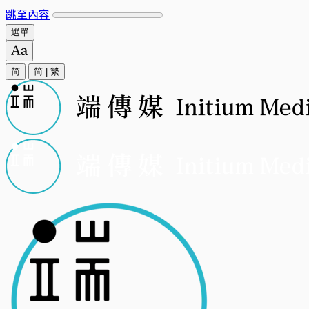
跳至內容
選單
简
简
|
繁