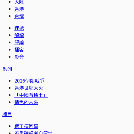
大陸
香港
台灣
速遞
解讀
評論
播客
影音
系列
2026伊朗戰爭
香港世紀大火
「中國有稀土」
情色的未來
欄目
返工這回事
不重磅記者自留地