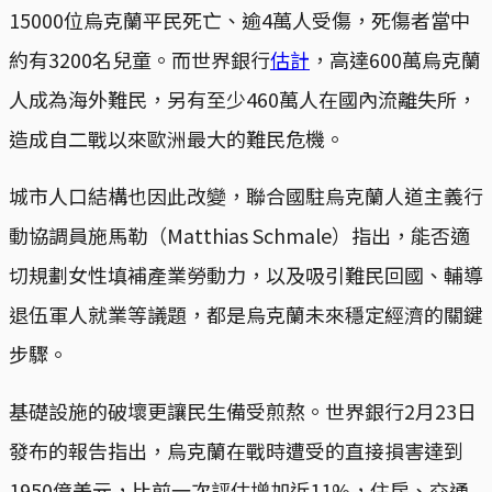
15000位烏克蘭平民死亡、逾4萬人受傷，死傷者當中
約有3200名兒童。而世界銀行
估計
，高達600萬烏克蘭
人成為海外難民，另有至少460萬人在國內流離失所，
造成自二戰以來歐洲最大的難民危機。
城市人口結構也因此改變，聯合國駐烏克蘭人道主義行
動協調員施馬勒（Matthias Schmale）指出，能否適
切規劃女性填補產業勞動力，以及吸引難民回國、輔導
退伍軍人就業等議題，都是烏克蘭未來穩定經濟的關鍵
步驟。
基礎設施的破壞更讓民生備受煎熬。世界銀行2月23日
發布的報告指出，烏克蘭在戰時遭受的直接損害達到
1950億美元，比前一次評估增加近11%，住房、交通