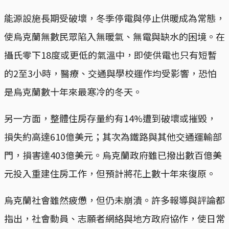
能源設施長期受破壞，冬季停電與停止供暖成為常態，
使烏克蘭無數民眾陷入無暖氣、無電與缺水的困境。在
攝氏零下18度或更低的氣溫中，即使供電也只有短暫
的2至3小時，醫療、交通與學校運作均受影響，恐怕
是烏克蘭數十年來最寒冷的冬天。
另一方面，整體住房存量約有14%遭到破壞或摧毀，
損失約高達610億美元；其次為鐵路與其他交通運輸部
門，損害達403億美元。烏克蘭政府雖已撥出數百億美
元投入重建住房工作，但預計將花上數十年來復原。
烏克蘭社會雖然疲憊，但仍未崩潰。許多報導與評論都
指出，社會動員、志願者網絡與地方政府協作，使日常