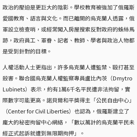
政治的壓迫是更巨大的陰影。學校教育被強加了俄羅斯
愛國教育、語言與文化。而已離開的烏克蘭人透露，俄
軍設立檢查哨，或經常闖入房屋搜索反對政府的蛛絲馬
跡，政府員工、軍眷、記者、教師、學者與政治人物都
是受到針對的目標。
人權活動人士更指出，許多烏克蘭人遭監禁、毆打甚至
殺害。聯合國烏克蘭人權監察專員盧比內茨（Dmytro
Lubinets）表示，約有1萬6千名平民遭非法拘留，實
際數字可能更高。諾貝爾和平獎得主「公民自由中心」
（Center for Civil Liberties）也認為，俄羅斯建立了
龐大的秘密拘留中心網絡，「數以萬計的烏克蘭平民未
經正式起訴就遭到無限期拘押」。