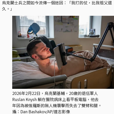
烏克蘭士兵之間如今流傳一個迷因：「我打的仗，比我祖父還
久。」
2026年2月22日，烏克蘭基輔，20歲的退伍軍人 
Ruslan Knysh 躺在醫院病床上看平板電腦，他去
年因為被俄羅斯的無人機襲擊而失去了雙臂和腿。
攝：Dan Bashakov/AP/達志影像