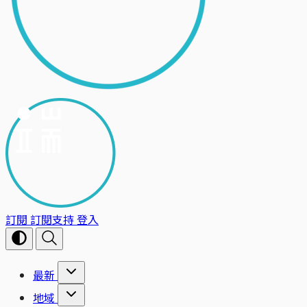
訂閱
訂閱支持
登入
最新
地域