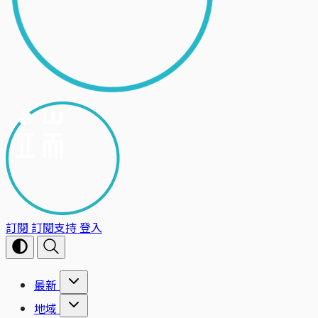
訂閱
訂閱支持
登入
最新
地域