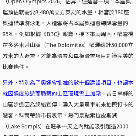
（Open Olympics 2026）估算，僅造雪一項，本屆奧
運預估就需要8,480萬立方英尺的水量，相當於380座
奧運標準游泳池。人造雪將占本屆奧運會總降雪量的
85%。例如根據《BBC》報導，接下來兩周內，噴雪機
在多洛米蒂山脈（The Dolomites）噴灑總計50,000立
方米的人造雪，才能為滑雪和單板滑雪項目創造完美的
比賽條件。
另外，特別為了奧運會批准的數十個建設項目，也讓本
就因過度旅遊而脆弱的山區環境雪上加霜。
昔日寧靜的
山區步道因為網絡宣傳，湧入大量駕車前來拍照打卡的
遊客。科爾蒂納市長表示，熱門景點索拉皮斯湖
（Lake Sorapis）在旺季一天之內就能吸引超過2000