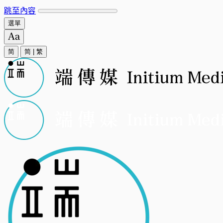
跳至內容
選單
简
简
|
繁