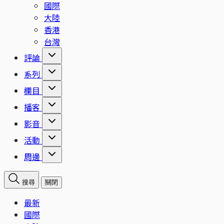
國際
大陸
香港
台灣
評論
系列
欄目
播客
影音
活動
周邊
搜尋
關閉
最新
國際