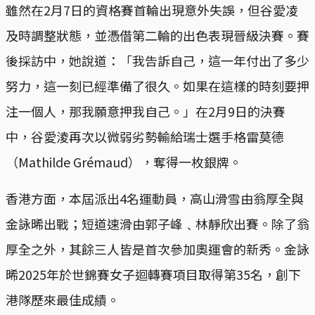
雖然在2月7日的資格賽首輪出現意外失誤，但谷愛凌
及時調整狀態，並憑借第二輪的出色表現晉級決賽。賽
後採訪中，她說道：「我告訴自己，這一年付出了多少
努力，這一刻已經準備了很久。如果在這樣的時刻要押
注一個人，那我願意押我自己。」在2月9日的決賽
中，谷愛淩再次以微弱劣勢輸給瑞士選手格雷莫德
（Mathilde Grémaud），奪得一枚銀牌。
香港方面，本屆派出4名運動員，高山滑雪由翁厚全與
金詠晞出戰；短道速滑由郭子峰﹑林靜欣出賽。除了翁
厚全之外，其餘三人皆是首次參加奧運會的新秀。金詠
晞2025年於世錦賽女子迴轉賽項目取得第35名，創下
港隊歷來最佳成績。