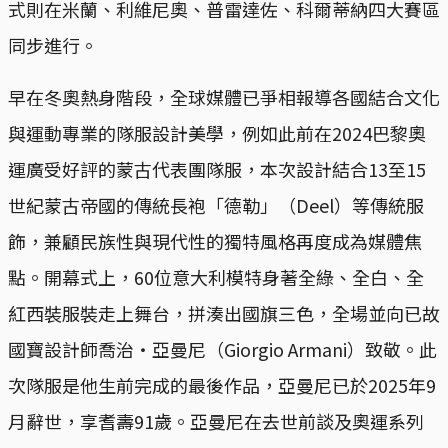
式則在米蘭、利維尼奧、普雷達佐、科爾蒂納四大賽區
同步進行。
早在冬奧熱身階段，全球媒體已爭相報導各國結合文化
與運動專業的隊服設計美學，例如此前在2024巴黎奧
運廣受好評的蒙古代表團隊服，本次設計結合13至15
世紀蒙古帝國的傳統長袍「德勒」（Deel）等傳統服
飾，兼顧民族性與現代性的獨特風格再度成為媒體焦
點。開幕式上，60位意大利模特身著全綠、全白、全
紅西裝服裝走上舞台，拼湊出國旗三色，全場並向已故
國寶設計師喬治・亞曼尼（Giorgio Armani）致敬。此
次隊服是他生前完成的最後作品，亞曼尼已於2025年9
月辭世，享耆壽91歲。亞曼尼在去世前談及奧運系列