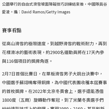
公園舉行的自由式滑雪坡面障礙技巧訓練結束後，中國隊員谷
愛凌。攝：David Ramos/Getty Images
賽事看點
從高山滑雪的極限速度，到越野滑雪的戰術耐力，再到
花樣滑冰的藝術表現，約2900名運動員將在17天內參
與116個項目的獎牌角逐。
2月7日首個比賽日，在單板滑雪男子大跳台決賽中，
中國選手蘇翊鳴奪得銅牌，為中國代表團收穫本屆賽事
的首枚獎牌。在2022年北京冬奧會上，選手還能憑借
1800度（五周）旋轉動作奪冠，到了米蘭冬奧選手們
紛紛達到技巧上的飛躍，實現1980、2160、甚至刷新