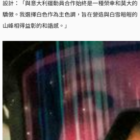
設計：「與意大利運動員合作始終是一種榮幸和莫大的
驕傲。我選擇白色作為主色調，旨在營造與白雪皚皚的
山峰相得益彰的和諧感。」