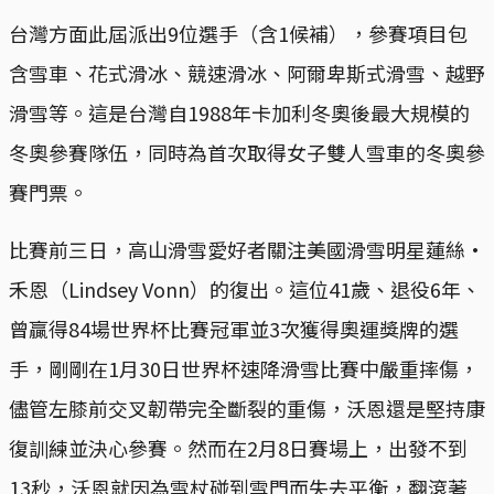
台灣方面此屆派出9位選手（含1候補），參賽項目包
含雪車、花式滑冰、競速滑冰、阿爾卑斯式滑雪、越野
滑雪等。這是台灣自1988年卡加利冬奧後最大規模的
冬奧參賽隊伍，同時為首次取得女子雙人雪車的冬奧參
賽門票。
比賽前三日，高山滑雪愛好者關注美國滑雪明星蓮絲·
禾恩（Lindsey Vonn）的復出。這位41歲、退役6年、
曾贏得84場世界杯比賽冠軍並3次獲得奧運獎牌的選
手，剛剛在1月30日世界杯速降滑雪比賽中嚴重摔傷，
儘管左膝前交叉韌帶完全斷裂的重傷，沃恩還是堅持康
復訓練並決心參賽。然而在2月8日賽場上，出發不到
13秒，沃恩就因為雪杖碰到雪門而失去平衡，翻滾著