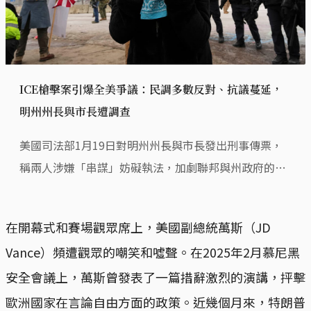
ICE槍擊案引爆全美爭議：民調多數反對、抗議蔓延，
明州州長與市長遭調查
美國司法部1月19日對明州州長與市長發出刑事傳票，
稱兩人涉嫌「串謀」妨礙執法，加劇聯邦與州政府的權
力衝撞。
在開幕式和賽場觀眾席上，美國副總統萬斯（JD
Vance）頻遭觀眾的嘲笑和噓聲。在2025年2月慕尼黑
安全會議上，萬斯曾發表了一篇措辭激烈的演講，抨擊
歐洲國家在言論自由方面的政策。近幾個月來，特朗普