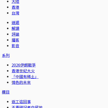
大陸
香港
台灣
速遞
解讀
評論
播客
影音
系列
2026伊朗戰爭
香港世紀大火
「中國有稀土」
情色的未來
欄目
返工這回事
不重磅記者自留地