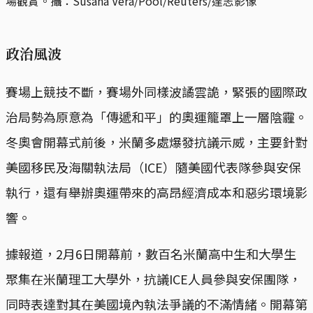
場觀賞。攝：Susana Vera/Pool/Reuters/達志影像
政治風波
賽場上競技不斷，賽場外同樣波譎雲詭，緊張的國際政
治局勢為原意為「傳遞和平」的奧運籠罩上一層陰霾。
冬奧會開幕式前後，米蘭多處爆發抗議示威，主要針對
美國移民及海關執法局（ICE）隨美國代表隊參與安保
執行，還有舉辦奧運帶來的高昂經濟成本和惡劣環境影
響。
據報道，2月6日開幕前，數百名米蘭高中生和大學生
聚集在米蘭理工大學外，抗議ICE人員參與安保團隊，
同時表達對其在美國境內執法爭議的不滿情緒。開幕第