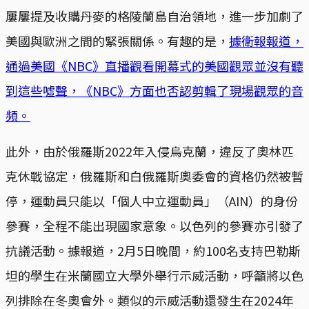
屢屢提及收購丹麥的格陵蘭島自治領地，進一步加劇了
美國與歐洲之間的緊張關係。有趣的是，
據衛報報道，
通過美國《NBC》直播觀看開幕式的美國觀眾並沒有聽
到這些噓聲，《NBC》方面也否認剪輯了現場觀眾的音
頻。
此外，由於俄羅斯2022年入侵烏克蘭，違反了奧林匹
克休戰協定，俄羅斯和白俄羅斯奧委會的資格仍然被暫
停，運動員只能以「個人中立運動員」（AIN）的身份
參賽，全程不能出現國家意象。以色列的參賽亦引發了
抗議活動。據報道，2月5日晚間，約100名支持巴勒斯
坦的學生在米蘭國立大學外舉行示威活動，呼籲將以色
列排除在冬奧會外。類似的示威活動還發生在2024年