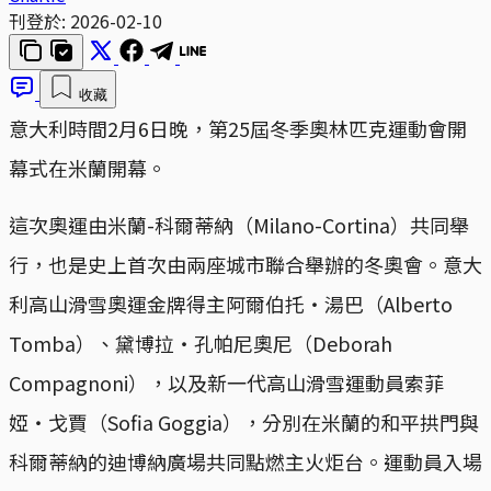
刊登於:
2026-02-10
收藏
意大利時間2月6日晚，第25屆冬季奧林匹克運動會開
幕式在米蘭開幕。
這次奧運由米蘭-科爾蒂納（Milano-Cortina）共同舉
行，也是史上首次由兩座城市聯合舉辦的冬奧會。意大
利高山滑雪奧運金牌得主阿爾伯托・湯巴（Alberto
Tomba）、黛博拉・孔帕尼奧尼（Deborah
Compagnoni），以及新一代高山滑雪運動員索菲
婭・戈賈（Sofia Goggia），分別在米蘭的和平拱門與
科爾蒂納的迪博納廣場共同點燃主火炬台。運動員入場