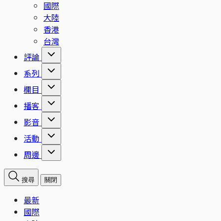
國際
大陸
香港
台灣
評論
系列
欄目
播客
影音
活動
周邊
搜尋
關閉
最新
國際