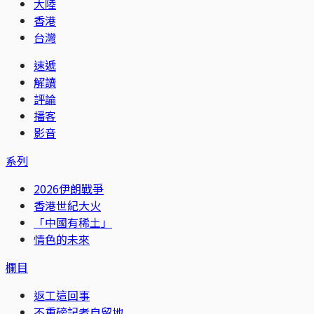
大陸
香港
台灣
速遞
解讀
評論
播客
影音
系列
2026伊朗戰爭
香港世紀大火
「中國有稀土」
情色的未來
欄目
返工這回事
不重磅記者自留地