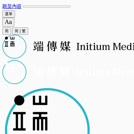
跳至內容
選單
简
简
|
繁