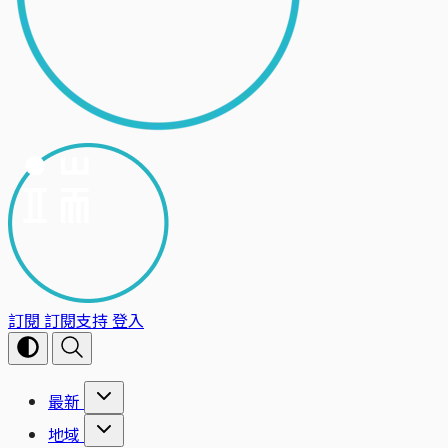
訂閱
訂閱支持
登入
最新
地域