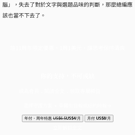
腦」，失去了對於文字與選題品味的判斷，那麼總編應
該也當不下去了。
端11周年限定優惠，1周1美元，讓思考保持清爽
你的支持，不可或缺
成為會員，閱讀全文，領取專屬權益
選擇守護方案 + 華爾街日報或紐約時報
年付・周年特惠
US$6.5
US$4
/月
月付
US$8
/月
立即解鎖全文