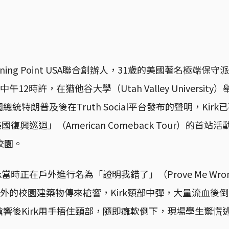
ng Point USA聯合創辦人，31歲的美國著名極端保守派活動家 
午12時許，在猶他谷大學（Utah Valley Universi
統特朗普及後在Truth Social平台發布的聲明，Kir
國復興巡迴」（American Comeback Tour）的首
校園。
k當時正在戶外進行名為「證明我錯了」（Prove Me Wr
碼外的校園建築物傳來槍響，Kirk頸部中彈，大量流血後
響後Kirk用手捂住頸部，隨即癱軟倒下，現場學生驚慌