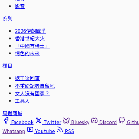
影音
系列
2026伊朗戰爭
香港世紀大火
「中國有稀土」
情色的未來
欄目
返工这回事
不重磅記者自留地
女人沒有國家？
工具人
周邊商城
Facebook
Twitter
Bluesky
Discord
Gith
Whatsapp
Youtube
RSS