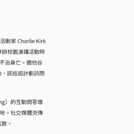
Charlie Kirk
ty）舉辦校園演講活動時
k已不治身亡。猶他谷
站活動，該巡迴計劃訪問
ong）的互動問答環
倒地。社交媒體流傳
逃散。