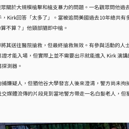
答觀眾關於大規模槍擊和槍支暴力的問題。一名觀眾問他過去
，Kirk回答「太多了」。當被追問美國過去10年總共有
暴力算不算？」他頸部隨即中槍。
隨即將其送往醫院搶救，但最終搶救無效。有參與活動的人
證才能入場，但實際上並不需要出示就能進入 Kirk 演
屬探測器。
拘捕嫌疑人，但猶他谷大學發言人後來澄清，警方尚未拘
社交媒體流傳的片段見到當地警方帶走一名白髮老人，但