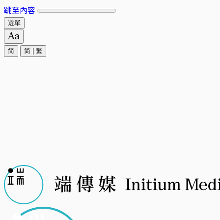
跳至內容
選單
简
简
|
繁