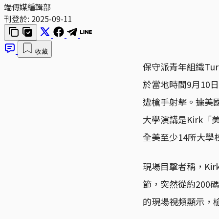
端傳媒編輯部
刊登於:
2025-09-11
收藏
保守派青年組織Turni
於當地時間9月10日中
遭槍手射擊。據美國總
大學演講是Kirk「美
全美至少14所大學
現場目擊者稱，Kir
節，突然從約200
的現場視頻顯示，槍