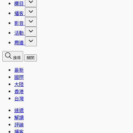
欄目
播客
影音
活動
周邊
搜尋
關閉
最新
國際
大陸
香港
台灣
速遞
解讀
評論
播客