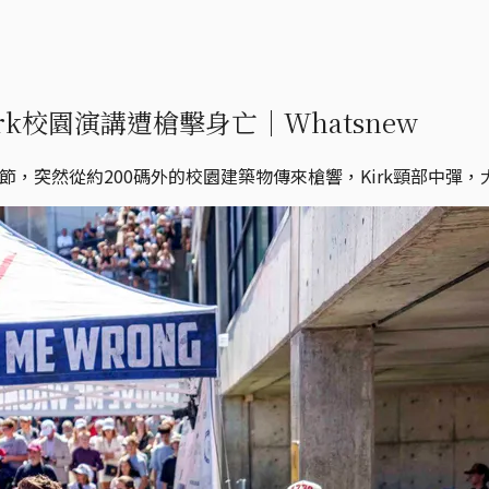
irk校園演講遭槍擊身亡｜Whatsnew
動問答環節，突然從約200碼外的校園建築物傳來槍響，Kirk頸部中彈