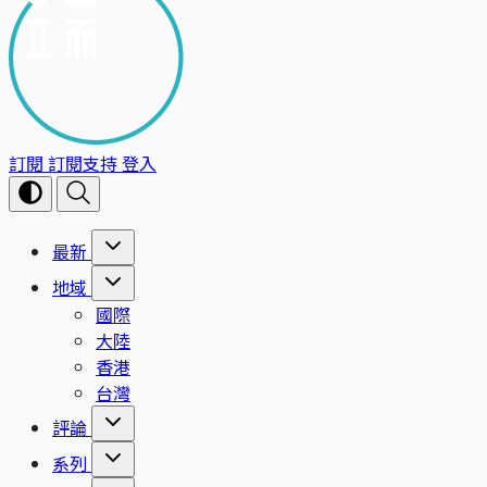
訂閱
訂閱支持
登入
最新
地域
國際
大陸
香港
台灣
評論
系列