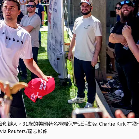
聯合創辦人，31歲的美國著名極端保守派活動家 Charlie Kirk 在猶他
 via Reuters/達志影像