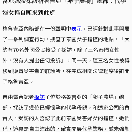
當地媒體探訪格魯吉亞「卵子農場」總部：代孕
婦女稱自願來到此處
格魯吉亞內務部在一份聲明中
表示
，已經針對此事開展
了一系列調查行動，搜查了泰國女子指控的地點，「大
約有70名外國公民接受了採訪，除了三名泰國女性
外，沒有人提出任何投訴」，同一天，這三名女性被轉
移到販賣受害者的庇護所，在完成相關法律程序後離開
了格魯吉亞。
自由電台記者
探訪
了位於格魯吉亞的「卵子農場」總
部，採訪了幾位已經懷孕的代孕母親，和這家公司的負
責人，受訪的人否認了此前泰國受害婦女的指控，她們
稱，這裏是自由進出的，確實開展代孕業務，並未強制