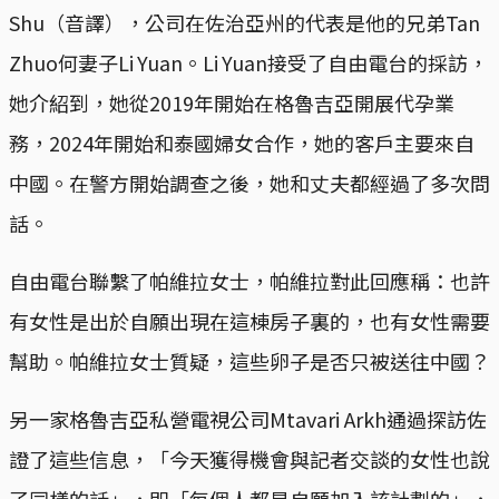
Shu（音譯），公司在佐治亞州的代表是他的兄弟Tan
Zhuo何妻子Li Yuan。Li Yuan接受了自由電台的採訪，
她介紹到，她從2019年開始在格魯吉亞開展代孕業
務，2024年開始和泰國婦女合作，她的客戶主要來自
中國。在警方開始調查之後，她和丈夫都經過了多次問
話。
自由電台聯繫了帕維拉女士，帕維拉對此回應稱：也許
有女性是出於自願出現在這棟房子裏的，也有女性需要
幫助。帕維拉女士質疑，這些卵子是否只被送往中國？
另一家格魯吉亞私營電視公司Mtavari Arkh通過探訪佐
證了這些信息，「今天獲得機會與記者交談的女性也說
了同樣的話」，即「每個人都是自願加入該計劃的」，