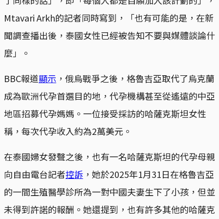
Mtavari Arkh的記者同時寫到，「也有可能的是，在新
聞調查播出後，泰國女性已經被告知不要與媒體談論什
麼」。
BBC報道
顯示
，俄烏戰爭之後，格魯吉亞取代了烏克蘭
成為歐洲代孕首選目的地，代孕機構甚至從遙遠的中亞
地區招募代孕媽媽。一位接受採訪的哈薩克斯坦女性
稱，每次代孕收入約為2萬美元。
在泰國婦女發聲之後，也有一名哈薩克斯坦的代孕母親
向自由電台記者
控訴
，她於2025年1月31日在格魯吉亞
的一間生殖醫學診所為一對中國夫妻生下了小孩，但並
未得到許諾的報酬。她還提到，也有許多其他的哈薩克