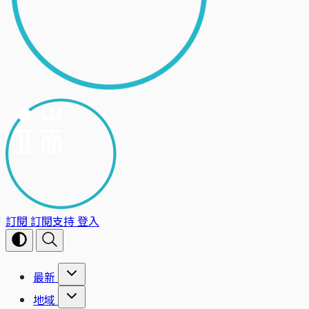
訂閱
訂閱支持
登入
最新
地域