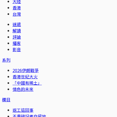
大陸
香港
台灣
速遞
解讀
評論
播客
影音
系列
2026伊朗戰爭
香港世紀大火
「中國有稀土」
情色的未來
欄目
返工這回事
不重磅記者自留地