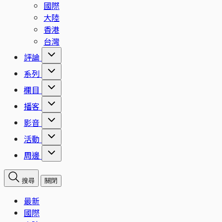
國際
大陸
香港
台灣
評論
系列
欄目
播客
影音
活動
周邊
搜尋
關閉
最新
國際