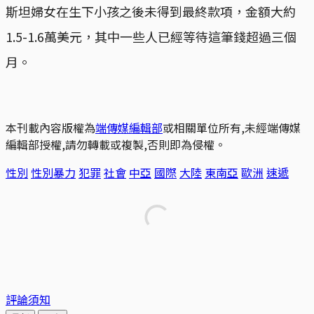
斯坦婦女在生下小孩之後未得到最終款項，金額大約
1.5-1.6萬美元，其中一些人已經等待這筆錢超過三個
月。
本刊載內容版權為
端傳媒編輯部
或相關單位所有,未經端傳媒
編輯部授權,請勿轉載或複製,否則即為侵權。
性別
性別暴力
犯罪
社會
中亞
國際
大陸
東南亞
歐洲
速遞
評論須知