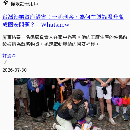
僅限註冊用戶
台灣鎢業董座遇害：一起刑案，為何在輿論場升高
成國安問題？｜Whatsnew
屏東枋寮一名鎢廠負責人在家中遇害。他的工廠生產的仲鎢酸
銨被指為戰略物資，迅速牽動輿論的國安神經。
許湧森
2026-07-30