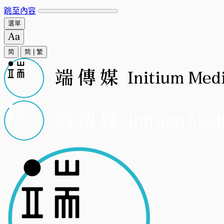
跳至內容
選單
简
简
|
繁