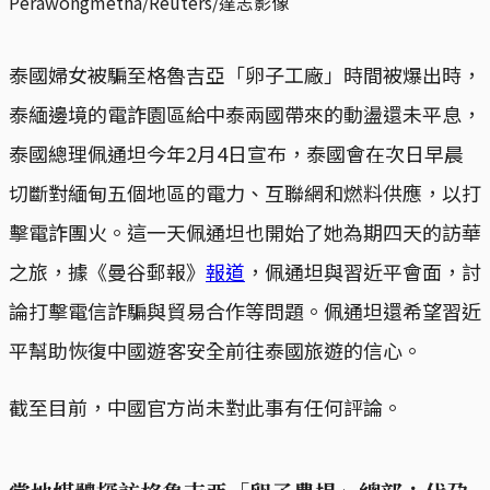
Perawongmetha/Reuters/達志影像
泰國婦女被騙至格魯吉亞「卵子工廠」時間被爆出時，
泰緬邊境的電詐園區給中泰兩國帶來的動盪還未平息，
泰國總理佩通坦今年2月4日宣布，泰國會在次日早晨
切斷對緬甸五個地區的電力、互聯網和燃料供應，以打
擊電詐團火。這一天佩通坦也開始了她為期四天的訪華
之旅，據《曼谷郵報》
報道
，佩通坦與習近平會面，討
論打擊電信詐騙與貿易合作等問題。佩通坦還希望習近
平幫助恢復中國遊客安全前往泰國旅遊的信心。
截至目前，中國官方尚未對此事有任何評論。