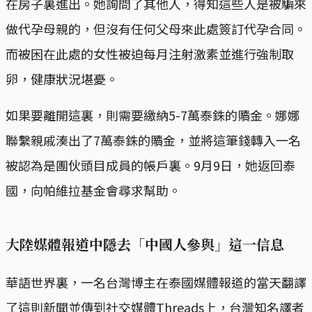
在房子裏進出。她詢問了其他人，得知這些人是被騙來
做代孕母親的，但沒有任何父母來此處簽訂代孕合同。
而被困在此處的女性被迫每月注射激素並進行強制取
卵，健康狀況堪憂。
如果要離開這裏，則需要繳納5-7萬泰銖的贖金。娜娜
聯繫親戚湊出了7萬泰銖的贖金，並將這筆錢轉入一名
被認為是團伙頭目成員的帳戶裏。9月9日，她返回泰
國，向帕維拉基金會尋求幫助。
大陸媒體報道中隱去「中國人參與」這一信息
華語世界裏，一名台灣博主在泰國媒體報道的當天翻譯
了這則新聞並傳到社交媒體Threads上，台灣知名譯者