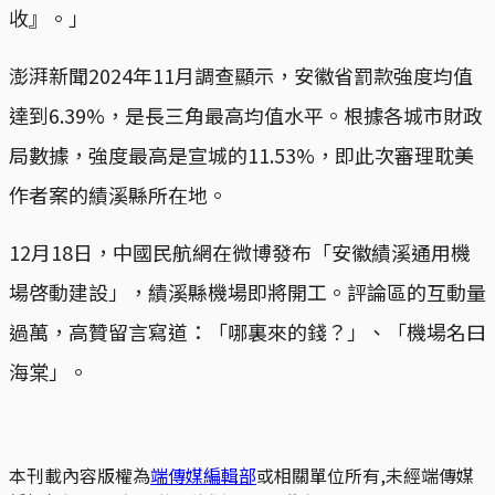
收』。」
澎湃新聞2024年11月調查顯示，安徽省罰款強度均值
達到6.39%，是長三角最高均值水平。根據各城市財政
局數據，強度最高是宣城的11.53%，即此次審理耽美
作者案的績溪縣所在地。
12月18日，中國民航網在微博發布「安徽績溪通用機
場啓動建設」，績溪縣機場即將開工。評論區的互動量
過萬，高贊留言寫道：「哪裏來的錢？」、「機場名曰
海棠」。
本刊載內容版權為
端傳媒編輯部
或相關單位所有,未經端傳媒