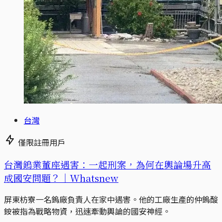
台灣
僅限註冊用戶
台灣鎢業董座遇害：一起刑案，為何在輿論場升高
成國安問題？｜Whatsnew
屏東枋寮一名鎢廠負責人在家中遇害。他的工廠生產的仲鎢酸
銨被指為戰略物資，迅速牽動輿論的國安神經。