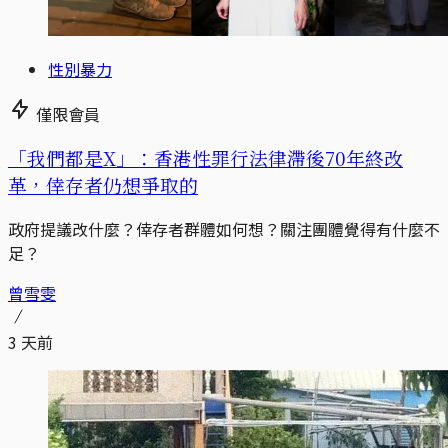
性別暴力
僅限會員
「我們都是X」：香港性罪行法律滯後70年終改
革，倖存者仍想爭取的
政府提議改什麼？倖存者群體如何想？關注團體覺得有什麼不
足？
曾雪雯
3 天前