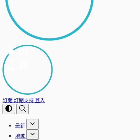
訂閱
訂閱支持
登入
最新
地域