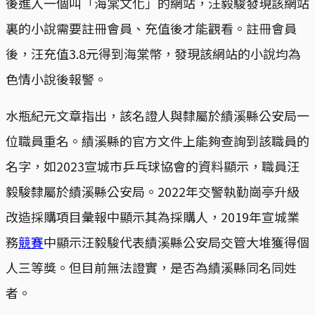
後進入一個叫「海棠文化」的網站，汪毅駿發現該網站
裏的小說需要註冊會員、充值後才能觀看。註冊會員
後，汪充值3.8元得到海棠幣，發現該網站的小說均為
色情小說後報警。
水瓶紀元文章指出，該名證人與隸屬於績溪縣公安局一
位職員重名。績溪縣的官方文件上能夠查詢到該職員的
名字，如2023宣城市乒乓球協會的資料顯示，職員汪
毅駿隸屬於績溪縣公安局。2022年交警執勤崗亭升級
改造採購項目彙報中顯示其為採購人，2019年宣城業
務
競賽
中顯示汪毅駿代表績溪縣公安局交管大堆獲得個
人三等獎。但目前無法證實，是否為績溪縣同名同姓
者。