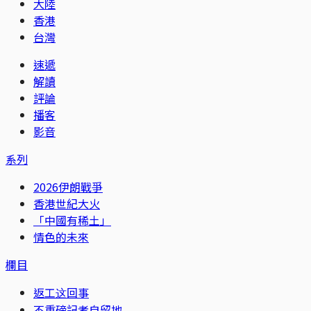
大陸
香港
台灣
速遞
解讀
評論
播客
影音
系列
2026伊朗戰爭
香港世紀大火
「中國有稀土」
情色的未來
欄目
返工这回事
不重磅記者自留地