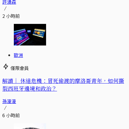
許湧森
2 小時前
歐洲
僅限會員
解讀｜
休達危機：冒死偷渡的摩洛哥青年，如何撕
裂西班牙邊境和政治？
孫漫漫
6 小時前