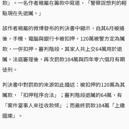
款」。一名作者親屬在籌款中寫道，「警察說想判的輕
點現在先退贓。」
該作者親屬的微博發布的判決書中顯示，自其6月被捕
後，手機、電腦與銀行卡被扣押，120萬被警方定為贓
款，一併扣押。審判階段，其家人共上交64萬用於退
贓。法庭審理後，再次罰款184萬與四年零六個月有期
徒刑。
判決書中對罰款的來源如此描述：被扣押的120萬為其
贓款，「扣押程序合法」；審判階段退贓的64萬，有
「案件當事人來往收款條」；而最終罰款184萬「上繳
國庫」。