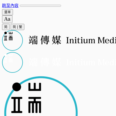
跳至內容
選單
简
简
|
繁