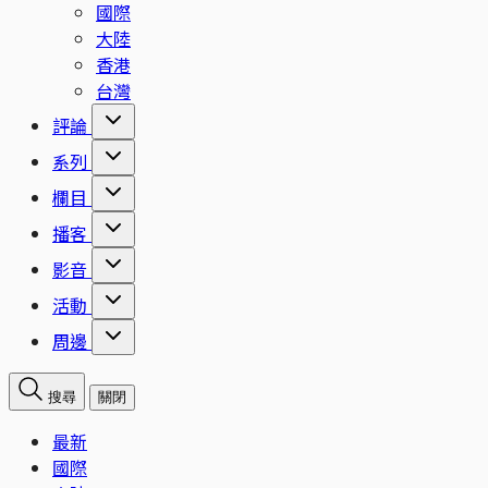
國際
大陸
香港
台灣
評論
系列
欄目
播客
影音
活動
周邊
搜尋
關閉
最新
國際