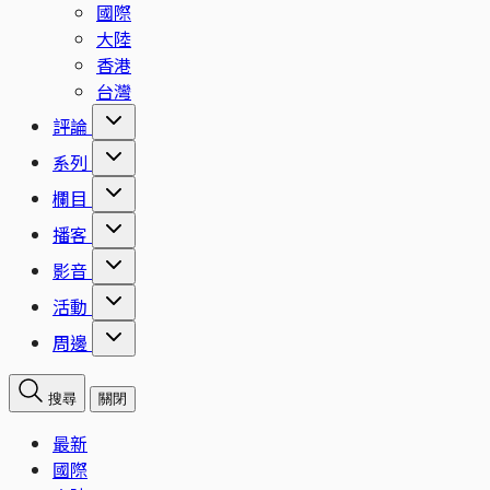
國際
大陸
香港
台灣
評論
系列
欄目
播客
影音
活動
周邊
搜尋
關閉
最新
國際