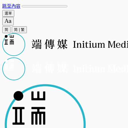
跳至內容
選單
简
简
|
繁