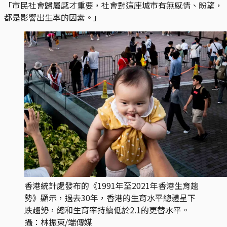
「市民社會歸屬感才重要，社會對這座城市有無感情、盼望，
都是影響出生率的因素。」
香港統計處發布的《1991年至2021年香港生育趨
勢》顯示，過去30年，香港的生育水平總體呈下
跌趨勢，總和生育率持續低於2.1的更替水平。
攝：林振東/端傳媒