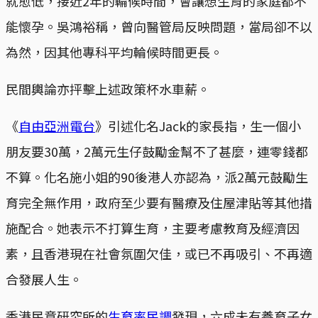
就愈低，接近2年的輪候時間，會讓想生育的家庭都不
能懷孕。吳鴻裕稱，曾向醫管局反映問題，當局卻不以
為然，因其他專科平均輪候時間更長。
民間輿論亦抨擊上述政策杯水車薪。
《
自由亞洲電台
》引述化名Jack的家長指，生一個小
朋友要30萬，2萬元生仔鼓勵金幫不了甚麼，連零錢都
不算。化名施小姐的90後港人亦認為，派2萬元鼓勵生
育完全無作用，政府至少要有醫療及住屋津貼等其他措
施配合。她表示不打算生育，主要考慮教育及經濟因
素，且香港現在社會氛圍欠佳，或已不再吸引、不再適
合發展人生。
香港民意研究所的
生育率民調
發現，六成未有養育子女