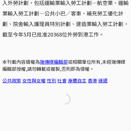
入外勞計劃，包括運輸業輸入勞工計劃—航空業、運輸
業輸入勞工計劃—公共小巴／客車、補充勞工優化計
劃、院舍輸入護理員特別計劃、建造業輸入勞工計劃，
截至今年5月已批准20368位外勞到港工作。
本刊載內容版權為
端傳媒編輯部
或相關單位所有,未經端傳媒
編輯部授權,請勿轉載或複製,否則即為侵權。
公共政策
女性與女權
性別
社會
身體自主
香港
速遞