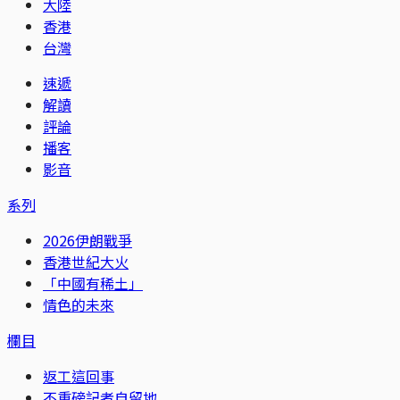
大陸
香港
台灣
速遞
解讀
評論
播客
影音
系列
2026伊朗戰爭
香港世紀大火
「中國有稀土」
情色的未來
欄目
返工這回事
不重磅記者自留地