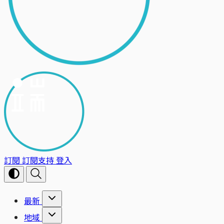
訂閱
訂閱支持
登入
最新
地域