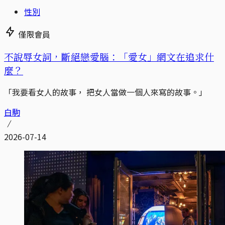
性別
僅限會員
不說辱女詞，斷絕戀愛腦：「愛女」網文在追求什
麼？
「我要看女人的故事， 把女人當做一個人來寫的故事。」
白駒
2026-07-14