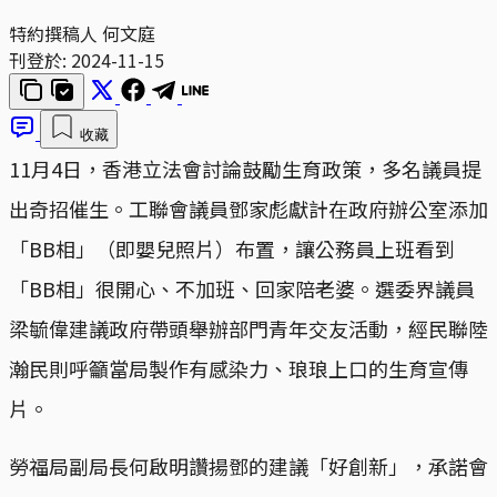
特約撰稿人 何文庭
刊登於:
2024-11-15
收藏
11月4日，香港立法會討論鼓勵生育政策，多名議員提
出奇招催生。工聯會議員鄧家彪獻計在政府辦公室添加
「BB相」（即嬰兒照片）布置，讓公務員上班看到
「BB相」很開心、不加班、回家陪老婆。選委界議員
梁毓偉建議政府帶頭舉辦部門青年交友活動，經民聯陸
瀚民則呼籲當局製作有感染力、琅琅上口的生育宣傳
片。
勞福局副局長何啟明讚揚鄧的建議「好創新」，承諾會