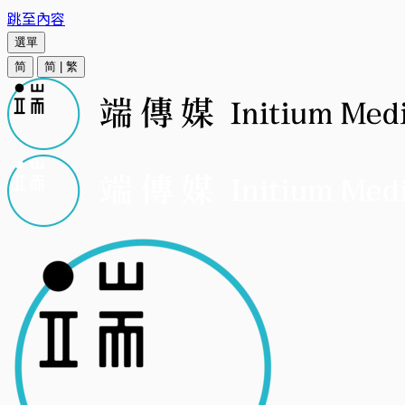
跳至內容
選單
简
简
|
繁