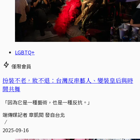
LGBTQ+
僅限會員
扮裝不老，妝不退：台灣反串藝人、變裝皇后與時
間共舞
「因為它是一種藝術，也是一種反抗。」
端傳媒記者 章凱閎 發自台北
2025-09-16