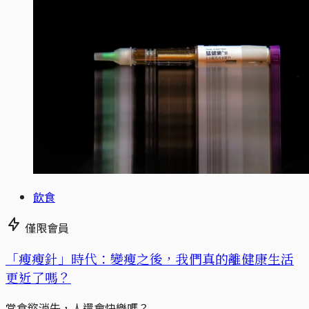
飲食
僅限會員
「瘦瘦針」時代：變瘦之後，我們真的離健康生活
更近了嗎？
當食慾消失，人還會快樂嗎？