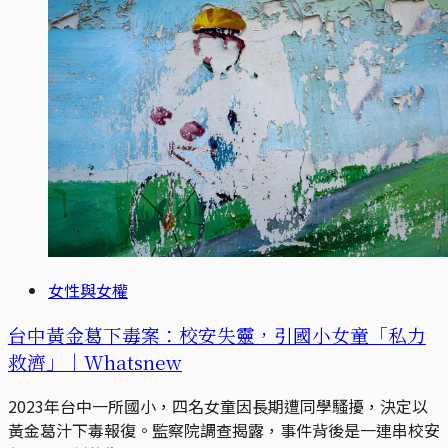
女性與女權
台中黃金葛下毒案：校安失靈，引國小女童「私力
救濟」｜Whatsnew
2023年台中一所國小，四名女童因長期遭同學騷擾，決定以
黃金葛汁下毒報復。監察院調查揭露，事件背後是一連串校安