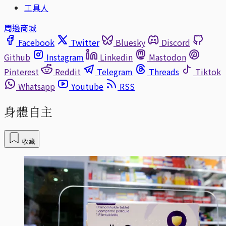
工具人
周邊商城
Facebook
Twitter
Bluesky
Discord
Github
Instagram
Linkedin
Mastodon
Pinterest
Reddit
Telegram
Threads
Tiktok
Whatsapp
Youtube
RSS
身體自主
收藏