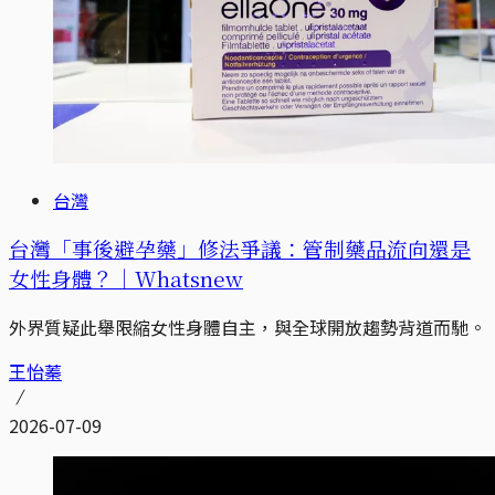
台灣
台灣「事後避孕藥」修法爭議：管制藥品流向還是
女性身體？｜Whatsnew
外界質疑此舉限縮女性身體自主，與全球開放趨勢背道而馳。
王怡蓁
2026-07-09