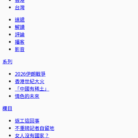
台灣
速遞
解讀
評論
播客
影音
系列
2026伊朗戰爭
香港世紀大火
「中國有稀土」
情色的未來
欄目
返工這回事
不重磅記者自留地
女人沒有國家？