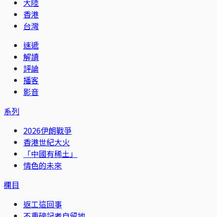
大陸
香港
台灣
速遞
解讀
評論
播客
影音
系列
2026伊朗戰爭
香港世紀大火
「中國有稀土」
情色的未來
欄目
返工這回事
不重磅記者自留地