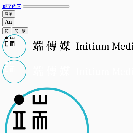
跳至內容
選單
简
简
|
繁