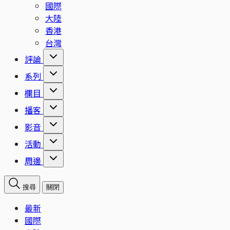
國際
大陸
香港
台灣
評論
系列
欄目
播客
影音
活動
周邊
搜尋
關閉
最新
國際