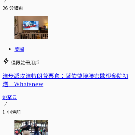
26 分鐘前
美國
僅限註冊用戶
進步派攻進特朗普票倉：薩依德險勝密歇根參院初
選｜Whatsnew
姚拏云
1 小時前