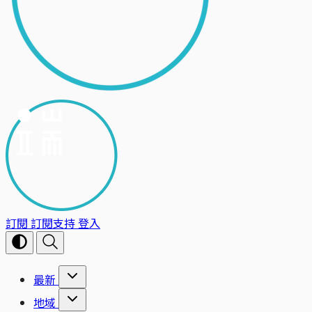
訂閱
訂閱支持
登入
最新
地域