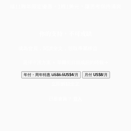
端11周年限定優惠，1周1美元，讓思考保持清爽
你的支持，不可或缺
成為會員，閱讀全文，領取專屬權益
選擇守護方案 + 華爾街日報或紐約時報
年付・周年特惠
US$6.5
US$4
/月
月付
US$8
/月
立即解鎖全文
已是會員？
登入