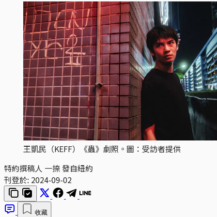
王凱民（KEFF）《蟲》劇照。圖：受訪者提供
特約撰稿人 一捺 發自紐約
刊登於:
2024-09-02
收藏