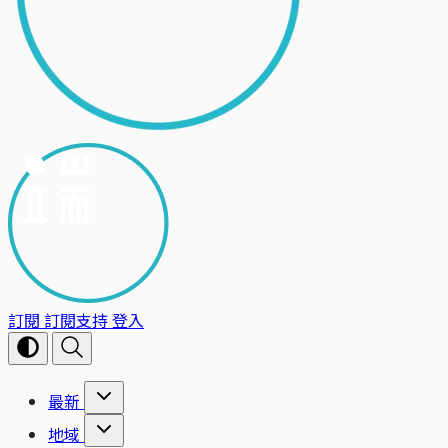
訂閱
訂閱支持
登入
最新
地域