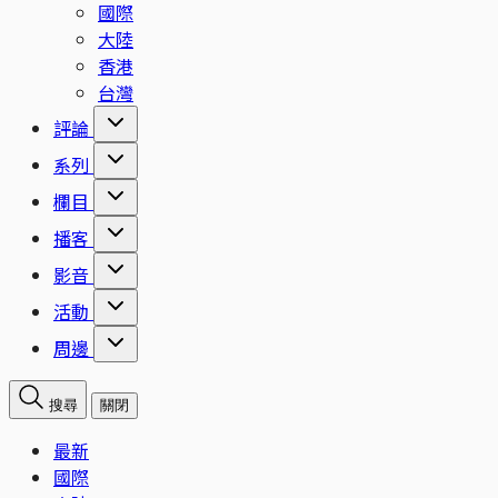
國際
大陸
香港
台灣
評論
系列
欄目
播客
影音
活動
周邊
搜尋
關閉
最新
國際