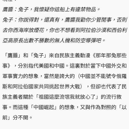
鷹醬：兔子，我懷疑你這船上有違禁物品。
兔子：你說得對，還真有，鷹醬我勸你少管閒事，否則
去你西海岸放煙花，你也不想看到阿拉伯沙漠和西伯利
亞高原長出數不勝數的無人機和防空導彈吧。
「鷹醬」和「兔子」來自民族主義動漫《那年那兔那些
事》，分別指代美國和中國。這裏對於當下中國外交和
軍事實力的想象，當然是誇大的（中國並不能號令俄羅
斯和阿拉伯國家共同挑起世界大戰），但卻也代表了民
族主義者關於「祖國這麼流氓我就放心了」的流行敘
事。而這種「中國崛起」的想象，又與作為對照的「以
前」分不開。