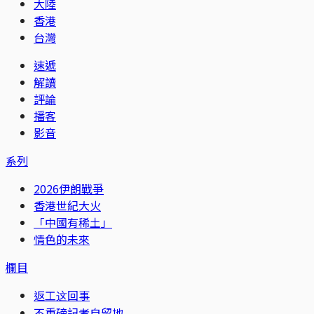
大陸
香港
台灣
速遞
解讀
評論
播客
影音
系列
2026伊朗戰爭
香港世紀大火
「中國有稀土」
情色的未來
欄目
返工这回事
不重磅記者自留地