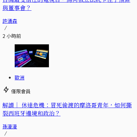
與董事會？
許湧森
2 小時前
歐洲
僅限會員
解讀｜
休達危機：冒死偷渡的摩洛哥青年，如何撕
裂西班牙邊境和政治？
孫漫漫