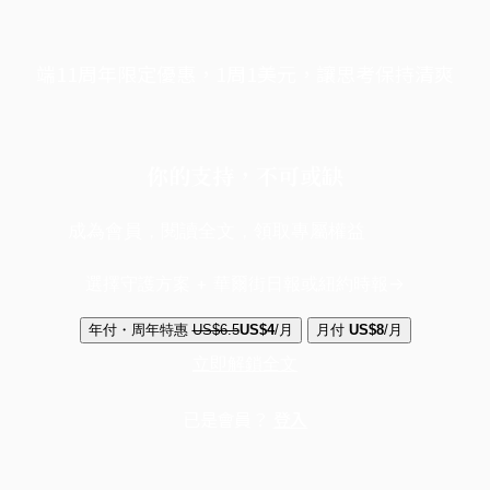
端11周年限定優惠，1周1美元，讓思考保持清爽
你的支持，不可或缺
成為會員，閱讀全文，領取專屬權益
選擇守護方案 + 華爾街日報或紐約時報
年付・周年特惠
US$6.5
US$4
/月
月付
US$8
/月
立即解鎖全文
已是會員？
登入