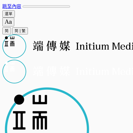
跳至內容
選單
简
简
|
繁