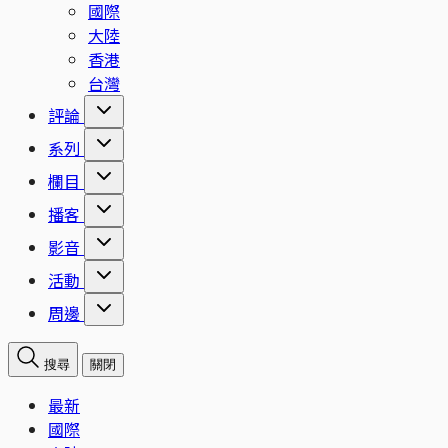
國際
大陸
香港
台灣
評論
系列
欄目
播客
影音
活動
周邊
搜尋
關閉
最新
國際