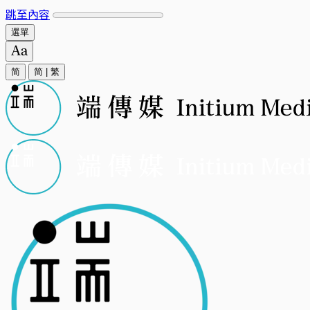
跳至內容
選單
简
简
|
繁