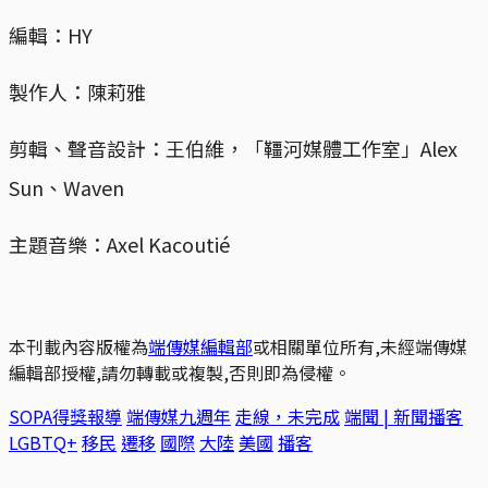
編輯：HY
製作人：陳莉雅
剪輯、聲音設計：王伯維，「韁河媒體工作室」Alex
Sun、Waven
主題音樂：Axel Kacoutié
本刊載內容版權為
端傳媒編輯部
或相關單位所有,未經端傳媒
編輯部授權,請勿轉載或複製,否則即為侵權。
SOPA得獎報導
端傳媒九週年
走線，未完成
端聞 | 新聞播客
LGBTQ+
移民
遷移
國際
大陸
美國
播客