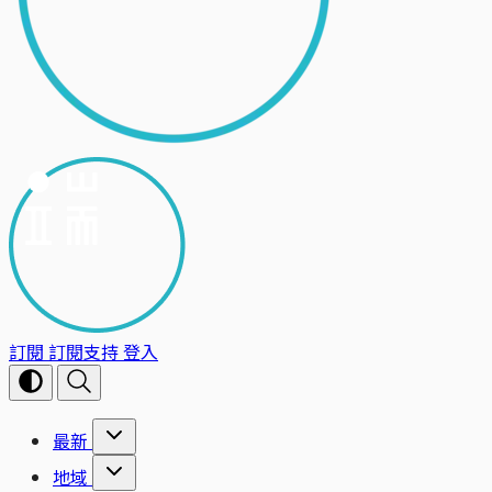
訂閱
訂閱支持
登入
最新
地域