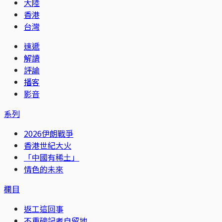
大陸
香港
台灣
速遞
解讀
評論
播客
影音
系列
2026伊朗戰爭
香港世紀大火
「中國有稀土」
情色的未來
欄目
返工這回事
不重磅記者自留地