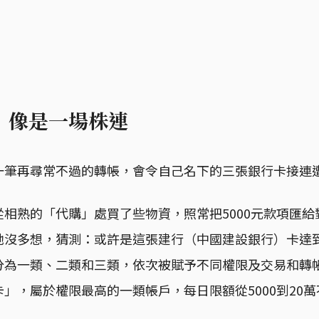
：像是一場株連
一筆再尋常不過的轉帳，會令自己名下的三張銀行卡接連
相熟的「代購」處買了些物資，照常把5000元款項匯
她沒多想，猜測：或許是這張建行（中國建設銀行）卡達
分為一類、二類和三類，依次被賦予不同權限及交易和轉
」，屬於權限最高的一類帳戶，每日限額從5000到20萬