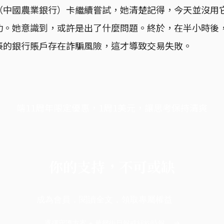
（中國農業銀行）卡繼續嘗試，她清楚記得，今天並沒用
功。她意識到，或許是出了什麼問題。終於，在半小時後
帳的銀行賬戶存在詐騙風險，這才導致交易失敗。
端11周年限定優惠，1周1美元，讓思考保持清爽
你的支持，不可或缺
成為會員，閱讀全文，領取專屬權益
選擇守護方案 + 華爾街日報或紐約時報