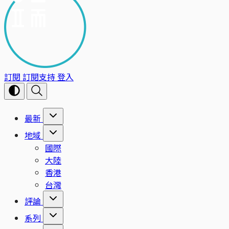
訂閱
訂閱支持
登入
最新
地域
國際
大陸
香港
台灣
評論
系列