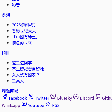
影音
系列
2026伊朗戰爭
香港世紀大火
「中國有稀土」
情色的未來
欄目
返工這回事
不重磅記者自留地
女人沒有國家？
工具人
周邊商城
Facebook
Twitter
Bluesky
Discord
Gith
Whatsapp
Youtube
RSS