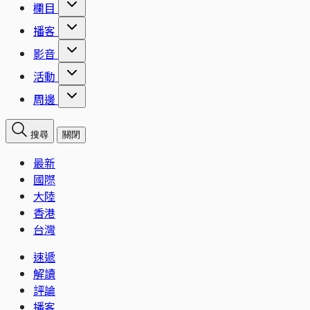
欄目
播客
影音
活動
周邊
搜尋
關閉
最新
國際
大陸
香港
台灣
速遞
解讀
評論
播客