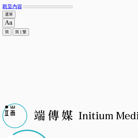
跳至內容
選單
简
简
|
繁