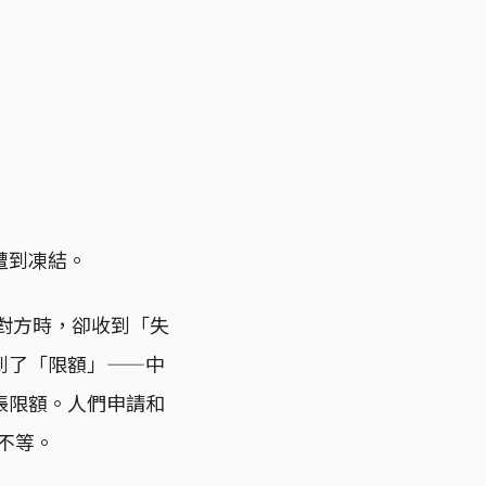
遭到凍結。
給對方時，卻收到「失
到了「限額」——中
帳限額。人們申請和
不等。