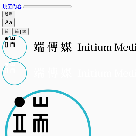
跳至內容
選單
简
简
|
繁