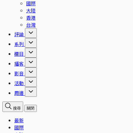
國際
大陸
香港
台灣
評論
系列
欄目
播客
影音
活動
周邊
搜尋
關閉
最新
國際