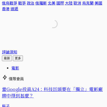
俄烏戰爭
戰爭
政治
俄羅斯
北美
國際
大陸
歐洲
烏克蘭
美國
香港
速遞
評論須知
最新
更多
電影
僅限會員
當Google投資A24：科技巨頭要在「獨立」電影廠
牌中得到甚麼？
辰子