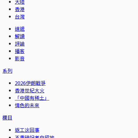
大陸
香港
台灣
速遞
解讀
評論
播客
影音
系列
2026伊朗戰爭
香港世紀大火
「中國有稀土」
情色的未來
欄目
返工这回事
不重磅記者自留地