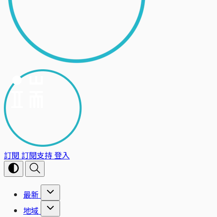
訂閱
訂閱支持
登入
最新
地域