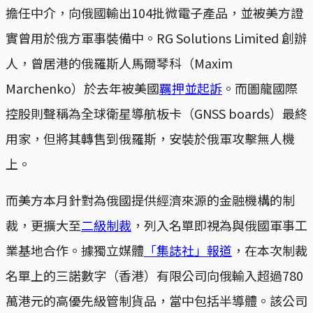
擔任中介，向俄國輸出104批微電子產品，並被美方證
實曾用於俄方軍事裝備中。RG Solutions Limited 創辦
人，曾居港的俄羅斯人馬爾琴科（Maxim
Marchenko）於去年被美國
羈押並起訴
。而圖龍國際
控股則聲稱為全球衛星導航板卡（GNSS boards）最終
用家，但將其轉售到俄羅斯，安裝於俄軍攻擊無人機
上。
而美方本月針對為俄國提供經濟來源的金融機構的制
裁，更擴大至
二級制裁
，列入名單即視為與俄國軍事工
業基地合作。據獨立媒體
「集誌社」報道
，在本次制裁
名單上的三諾數字（香港）有限公司向俄輸入超過780
萬港元的高優先級管制貨品，當中包括半導體。該公司