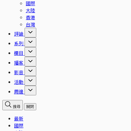
國際
大陸
香港
台灣
評論
系列
欄目
播客
影音
活動
周邊
搜尋
關閉
最新
國際