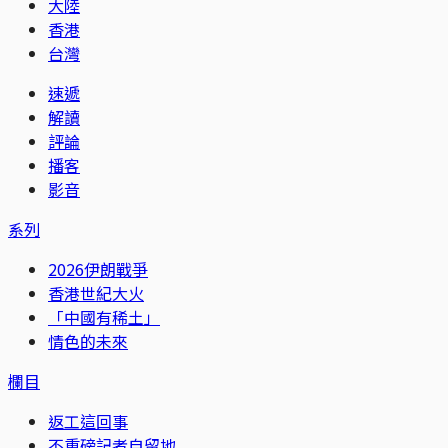
大陸
香港
台灣
速遞
解讀
評論
播客
影音
系列
2026伊朗戰爭
香港世紀大火
「中國有稀土」
情色的未來
欄目
返工這回事
不重磅記者自留地