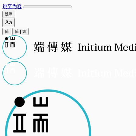
跳至內容
選單
简
简
|
繁