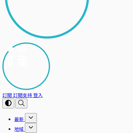
訂閱
訂閱支持
登入
最新
地域