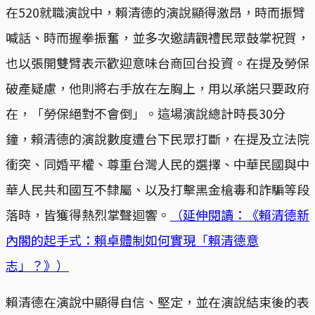
在520就職演說中，賴清德的演說顯得激昂，時而振臂
喊話、時而握拳振奮，並多次邀請觀禮民眾鼓掌祝賀，
也以張開雙臂表示歡迎意味台商回台投資。在提及勞保
破產疑慮，他則將右手放在左胸上，用以承諾只要政府
在，「勞保絕對不會倒」。這場演說總計時長30分
鐘，賴清德的演說數度遭台下民眾打斷，在提及立法院
衝突、同婚平權、尊重台灣人民的選擇、中華民國與中
華人民共和國互不隸屬、以及打擊黑金槍毒和詐騙等段
落時，皆獲得熱烈掌聲迴響。
（延伸閱讀：《賴清德新
內閣的起手式：賴卓體制如何實現「賴清德意
志」？》）
賴清德在演說中顯得自信、堅定，並在演說結束後的表