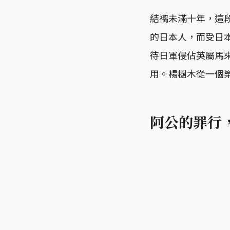
結褵未滿十年，這
的日本人，而受日
待日軍侵佔英屬馬
用。楊樹木從一個
阿公的罪行