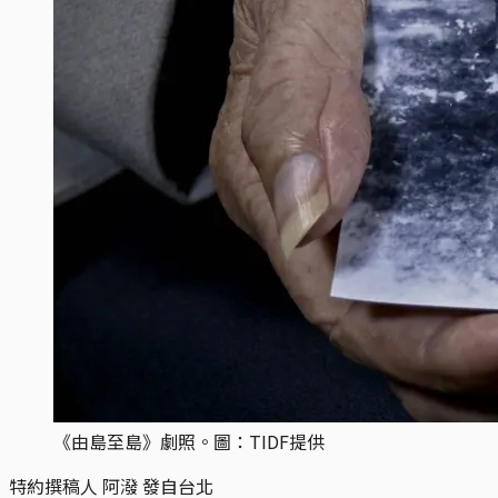
《由島至島》劇照。圖：TIDF提供
特約撰稿人 阿潑 發自台北