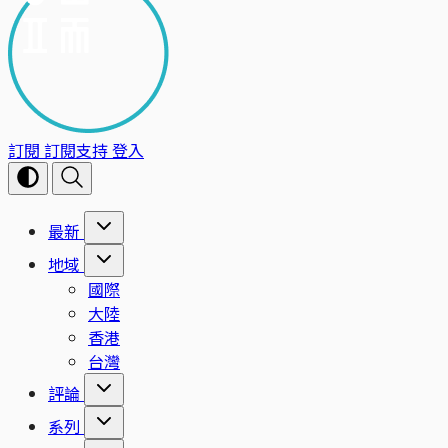
訂閱
訂閱支持
登入
最新
地域
國際
大陸
香港
台灣
評論
系列