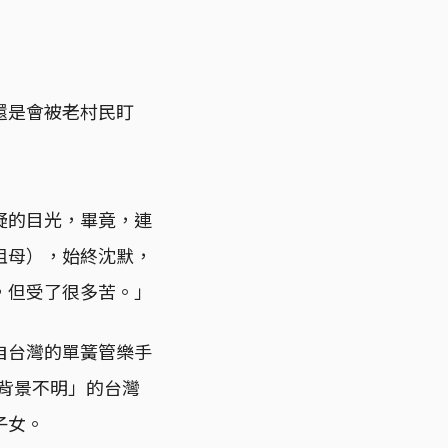
還是會被老村民盯
疑的目光，畢竟，連
祖母），始終沈默，
，但受了很多苦。」
自台灣的單簧管樂手
家背景不明」的台灣
子女。