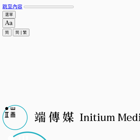
跳至內容
選單
简
简
|
繁