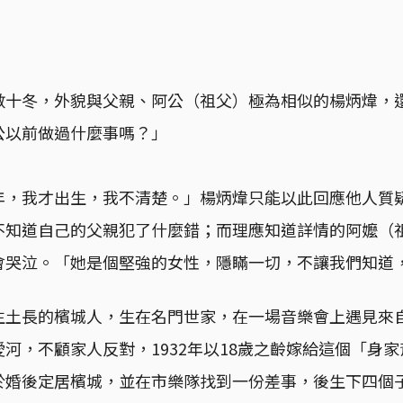
數十冬，外貌與父親、阿公（祖父）極為相似的楊炳煒，
公以前做過什麼事嗎？」
年，我才出生，我不清楚。」楊炳煒只能以此回應他人質
不知道自己的父親犯了什麼錯；而理應知道詳情的阿嬤（
會哭泣。「她是個堅強的女性，隱瞞一切，不讓我們知道
生土長的檳城人，生在名門世家，在一場音樂會上遇見來
河，不顧家人反對，1932年以18歲之齡嫁給這個「身
於婚後定居檳城，並在市樂隊找到一份差事，後生下四個