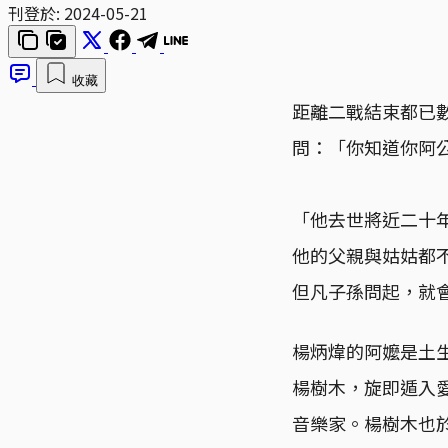
刊登於:
2024-05-21
收藏
距離二戰結束都已
問：「你知道你阿
「他去世將近二十
他的父親與姑姑都
但凡子孫問起，就
楊炳煒的阿嬤是土
楊樹木，旋即遁入愛
音樂家。楊樹木也