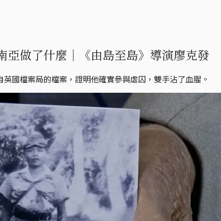
南亞做了什麼｜《由島至島》導演廖克發
自英國檔案局的檔案，證明他確實參與虐囚，雙手沾了血腥。