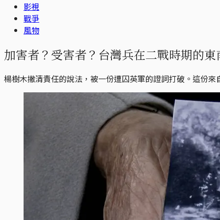
影視
戰爭
風物
加害者？受害者？台灣兵在二戰時期的東
楊樹木撇清責任的說法，被一份遭囚英軍的證詞打破。這份來