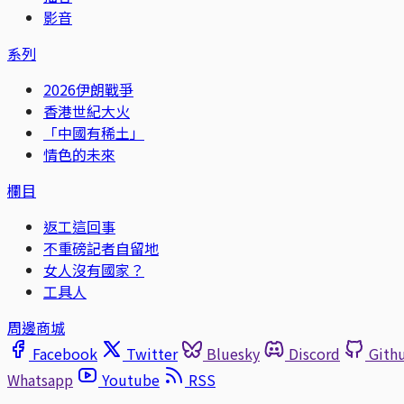
影音
系列
2026伊朗戰爭
香港世紀大火
「中國有稀土」
情色的未來
欄目
返工這回事
不重磅記者自留地
女人沒有國家？
工具人
周邊商城
Facebook
Twitter
Bluesky
Discord
Gith
Whatsapp
Youtube
RSS