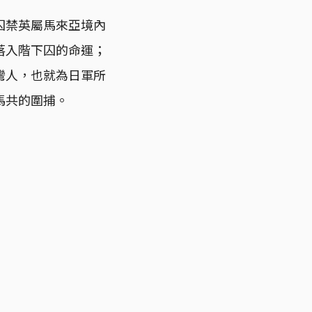
囚禁英屬馬來亞境內
落入階下囚的命運；
灣人，也就為日軍所
馬共的圍捕。