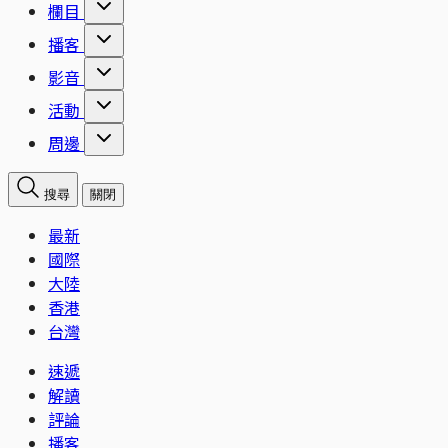
欄目
播客
影音
活動
周邊
搜尋
關閉
最新
國際
大陸
香港
台灣
速遞
解讀
評論
播客