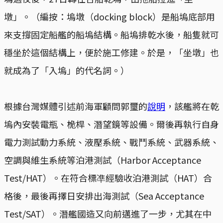
墩」。（編按：塢墩（docking block）是船塢底部用
來支撐固定船艦的船塢結構。船塢排乾水後，船隻就可
穩坐於這個結構上，便於施工修建。於是，「坐墩」也
就成為了「入塢」的代名詞。）
根據台灣媒體引述前海軍顧問郭璽的
說明
，該艦將在乾
塢內安裝電瓶、桅桿、潛望鏡等設備。爾後再執行自身
電力測試動力系統、液壓系統、戰鬥系統、武器系統、
空調與維生系統等泊港測試（Harbor Acceptance
Test/HAT）。在符合標凖經驗收泊港測試（HAT）合
格後，最後再擇日安排出海測試（Sea Acceptance
Test/SAT）。潛艦國造又向前邁進了一步，尤其在中