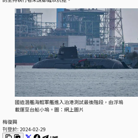
國造潛艦海鯤軍艦進入泊港測試最後階段，由浮塢
載運至台船小塢。圖：網上圖片
梅復興
刊登於:
2024-02-29