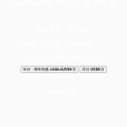
端11周年限定優惠，1周1美元，讓思考保持清爽
你的支持，不可或缺
成為會員，閱讀全文，領取專屬權益
選擇守護方案 + 華爾街日報或紐約時報
年付・周年特惠
US$6.5
US$4
/月
月付
US$8
/月
立即解鎖全文
已是會員？
登入