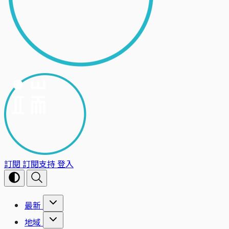
訂閱
訂閱支持
登入
最新
地域