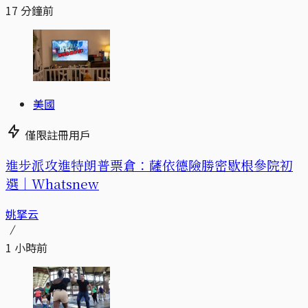
17 分鐘前
美國
僅限註冊用戶
進步派攻進特朗普票倉：薩依德險勝密歇根參院初
選｜Whatsnew
姚拏云
1 小時前