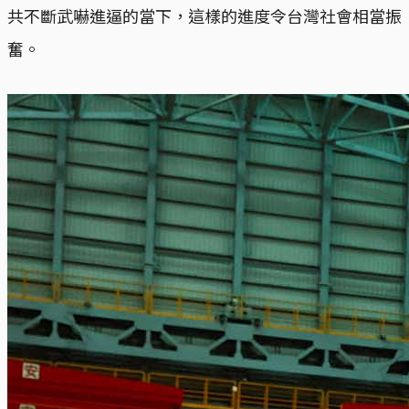
共不斷武嚇進逼的當下，這樣的進度令台灣社會相當振
奮。