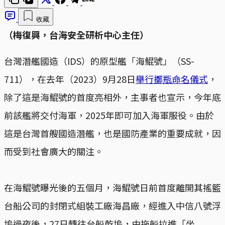
收藏
（梅復興，台海安全研析中心主任）
台灣潛艦國造（IDS）的原型艦「海鯤號」（SS-
711），在去年（2023）9月28日
舉行擲瓶命名儀式
，
除了這是海鯤號的首度亮相外，主事者也宣示，今年底
前該艦將交付海軍，2025年即可加入海軍服役。由於
這是台灣首艘國造潛艦，也是國防產業的重要成就，因
而受到社會廣大的關注。
在海鯤號曝光後的五個月，海鯤號日前首度離開其搖籃
台船公司的封閉式組裝工廠海昌廠，經進入中信八號浮
塢過夜後，27日轉往台船乾塢，由拖船拉進「坐