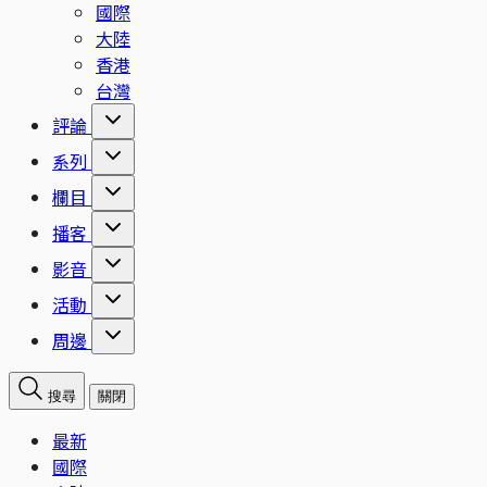
國際
大陸
香港
台灣
評論
系列
欄目
播客
影音
活動
周邊
搜尋
關閉
最新
國際