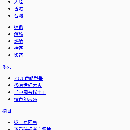
大陸
香港
台灣
速遞
解讀
評論
播客
影音
系列
2026伊朗戰爭
香港世紀大火
「中國有稀土」
情色的未來
欄目
返工這回事
不重磅記者自留地