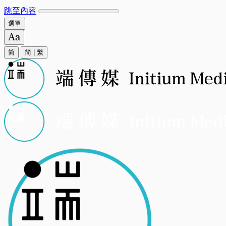
跳至內容
選單
简
简
|
繁