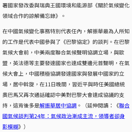
署國家發改委與瑞典王國環境和能源部《關於氣候變化
領域合作的諒解備忘錄》。
在中國氣候變化事務特別代表任內，解振華最為人所知
的工作是代表中國參與了《巴黎協定》的談判。在巴黎
氣候大會前，中美兩度聯合氣候聲明協調立場，與歐
盟，英法德等主要發達國家也達成雙邊元首聲明，在氣
候大會上，中國積極協調發達國家與發展中國家的立
場，居中斡旋，在11日晚間，習近平與時任美國總統
奧巴馬又再次通話確認中美對巴黎大會達成協議的支
持，這背後多是
解振華居中協調
。（延伸閱讀：《
聯合
國氣候談判第24年：氣候政治漸成主流，領導者卻身
影模糊
》）