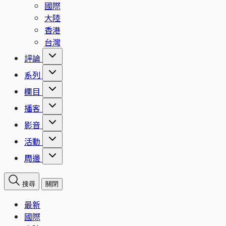
國際
大陸
香港
台灣
評論
系列
欄目
播客
影音
活動
周邊
搜尋
關閉
最新
國際