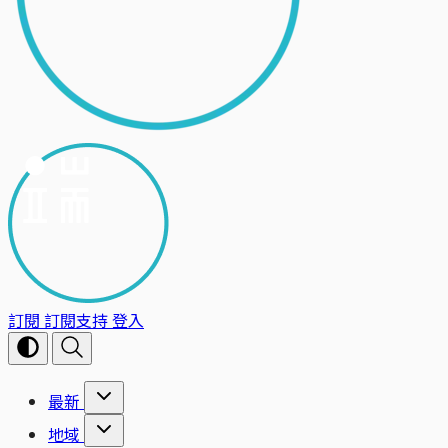
訂閱
訂閱支持
登入
最新
地域