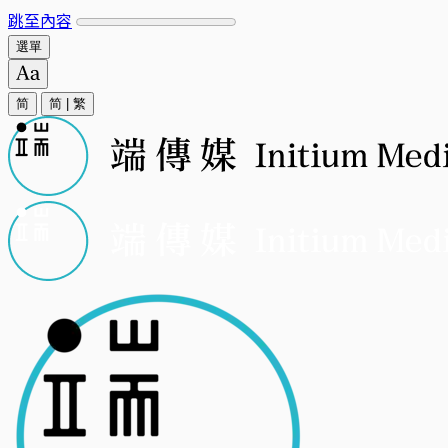
跳至內容
選單
简
简
|
繁