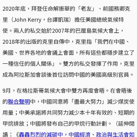
2020年底，拜登任命解振華的「老友」、前國務卿克
里（John Kerry，台譯凱瑞）擔任美國總統氣候特
使。兩人的私交始於2007年的巴厘島氣候大會上，
2018年的出版的克里自傳中，克里指「我們在中國、
美國、世界各地的會議上會面，所有這些都穩步建立了
一種信任的個人關係」。雙方的私交發揮了作用，克里
成為阿拉斯加會談後首位訪問中國的美國高級別官員。
9月，在格拉斯哥氣候大會中雙方再度會晤。在會晤後
的
聯合聲明
中，中國同意將「盡最大努力」減少煤炭使
用量；中美承諾將共同努力減少本十年有效的、短期的
甲烷排放；中國將發布自己的甲烷行動計劃。（延伸閱
讀：《
轟轟烈烈的減碳中，中國經濟、政治與生活會如