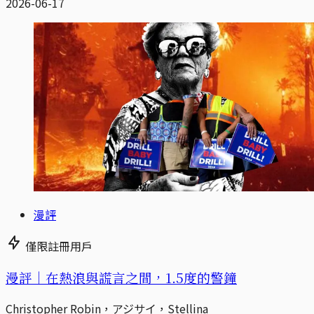
2026-06-17
漫評
僅限註冊用戶
漫評｜在熱浪與謊言之間，1.5度的警鐘
Christopher Robin，アジサイ，Stellina