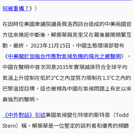
何被重構？
》）
在因時任美國衆議院議長佩洛西訪台造成的中美兩國官
方往來幾近中斷後，解振華與克里又在幕後展開頻繁互
動，最終， 2023年11月15日，中國生態環境部發布
《
中美關於加強合作應對氣候危機的陽光之鄉聲明
》，
中國在聲明中首次同意2035年實現減排符合全球平均
氣溫上升控制在低於2℃之內並努力限制在1.5℃之內的
巴黎溫控目標，這也被視為中國在氣候問題上有史以來
最強烈的聲明。
《中外對話》引述
美國氣候變化特使的斯特恩（Todd
Stern）稱，解振華是一位堅定的談判者和優秀的傾聽