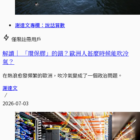
謝達文專欄：說話算數
僅限註冊用戶
解讀｜
「環保膠」的錯？歐洲人甚麼時候能吹冷
氣？
在熱浪愈發頻繁的歐洲，吹冷氣變成了一個政治問題。
謝達文
2026-07-03