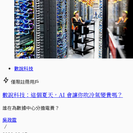
數說科技
僅限註冊用戶
數說科技：這個夏天，AI 會讓你吹冷氣變貴嗎？
誰在為數據中心分擔電費？
吳政霆