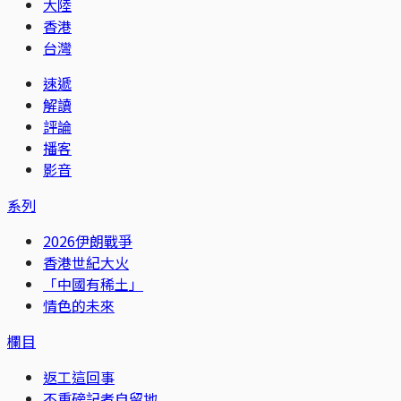
大陸
香港
台灣
速遞
解讀
評論
播客
影音
系列
2026伊朗戰爭
香港世紀大火
「中國有稀土」
情色的未來
欄目
返工這回事
不重磅記者自留地