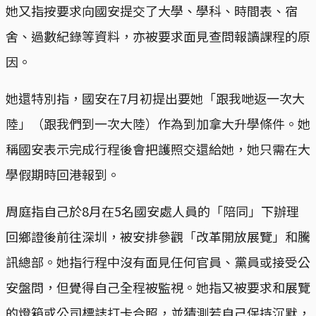
她又指按要求向國安提交了大學、學科、時間表、宿
舍、過數紀錄等資料，亦被要求面見查問報讀課程的原
因。
她還特別指，國安在7月初提出要她「跟我哋返一次大
陸」（跟我們到一次大陸）作為到加拿大升學條件。她
稱國安表示完成行程後會把護照交還給她，她只需在大
學假期時回港報到。
周庭指自己於8月在5名國安處人員的「陪同」下辦理
回鄉證後前往深圳，被安排參觀「改革開放展覽」和騰
訊總部。她指行程中沒有面見任何官員、黨員或接受公
安盤問，但覺得自己全程被監視。她指又被要求和展覽
的燈箱或公司標誌打卡合照，並猜測若自己保持沉默，