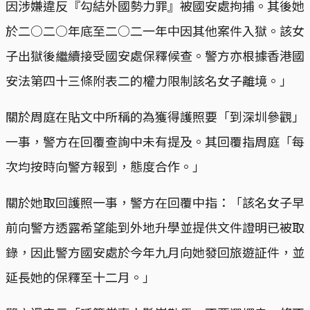
因涉嫌違反『勾結外國勢力罪』被國安處拘捕。其後她
於二○二○年底至二○二一年中因其他案件入獄。該女
子出獄後繼續接受國安處保釋候查。警方亦根據香港國
安法第四十三條附表二的權力限制該名女子離境。」
關於周庭在貼文中所稱的為獲得護照要「到深圳參觀」
一事，警方在回覆查詢中未有提及。其回覆指周庭「每
次均按時向警方報到，態度合作。」
關於她取回護照一事，警方在回覆中指：「該名女子早
前向警方透露希望能到外地升學並提供文件證明已被取
錄，因此警方國安處於今年九月向她發回旅遊証件，並
延長她的保釋至十二月。」