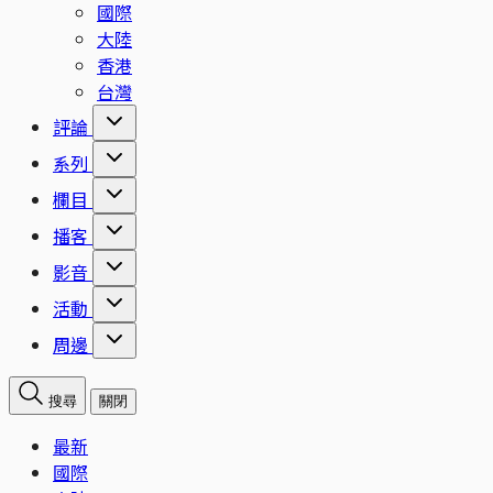
國際
大陸
香港
台灣
評論
系列
欄目
播客
影音
活動
周邊
搜尋
關閉
最新
國際