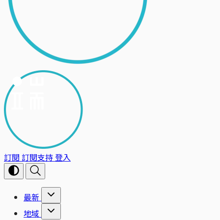
訂閱
訂閱支持
登入
最新
地域