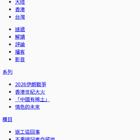
大陸
香港
台灣
速遞
解讀
評論
播客
影音
系列
2026伊朗戰爭
香港世紀大火
「中國有稀土」
情色的未來
欄目
返工這回事
不重磅記者自留地