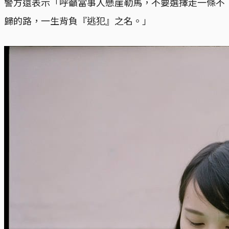
警方還表示「呼籲當事人懸崖勒馬，不要選擇走一條不
歸的路，一生背負『逃犯』之名。」