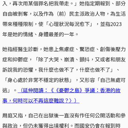
入，再次用某個罪名把我帶走。」她指定期報到、部分
自由被剝奪，以及作為（前）民主派政治人物，為生活
帶來種種限制，使「心理狀況每況愈下」，並指2023
年是她的情緒、身體最差的一年。
她指經醫生診斷，她患上焦慮症、驚恐症、創傷後壓力
症和抑鬱症，「除了大哭、崩潰、顫抖，又或者和朋友
訴說我的恐懼，我什麼也做不了，什麼也做不了」、
「身心處於非常不穩定的狀態」，又形容「自己無處可
逃」。
（延伸閱讀：《《憂鬱之島》爭議：香港的故
事，何時可以不再這麼難說？〉）
周庭又指，自己在出獄後一直沒有作任何公開活動和參
與政治，但仍未獲得出境權利。而國安仍會在報到時