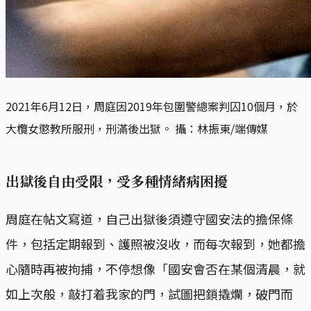
2021年6月12日，周庭因2019年包圍警總案判囚10個月，於
大欖女懲教所服刑，刑滿後出獄。 攝：林振東/端傳媒
出獄後自由受限，受多種情緒病困擾
周庭在帖文寫道，自己出獄後須遵守國安法的擔保條
件，包括定期報到、護照被沒收，而每次報到，她都擔
心隨時再被拘捕，不停想像「國安會否在某個清晨，就
如上次般，敲打着我家的門，試圖把鎖撬爛，破門而