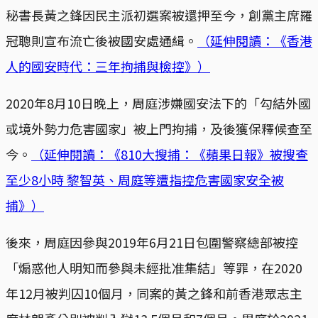
秘書長黃之鋒因民主派初選案被還押至今，創黨主席羅
冠聰則宣布流亡後被國安處通緝。
（延伸閱讀：《香港
人的國安時代：三年拘捕與檢控》）
2020年8月10日晚上，周庭涉嫌國安法下的「勾結外國
或境外勢力危害國家」被上門拘捕，及後獲保釋候查至
今。
（延伸閱讀：《810大搜捕：《蘋果日報》被搜查
至少8小時 黎智英、周庭等遭指控危害國家安全被
捕》）
後來，周庭因參與2019年6月21日包圍警察總部被控
「煽惑他人明知而參與未經批准集結」等罪，在2020
年12月被判囚10個月，同案的黃之鋒和前香港眾志主