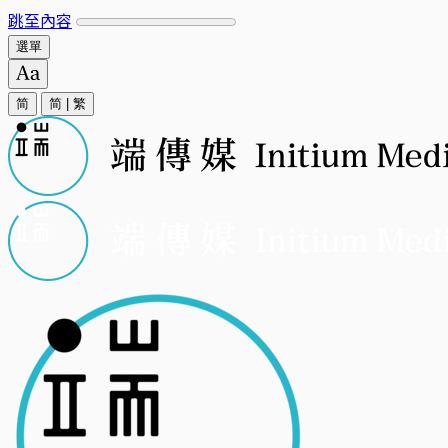
跳至內容
選單
简
简
|
繁