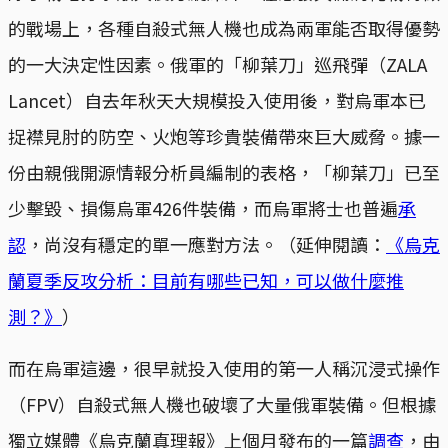
的戰場上，各種自殺式無人機也成為兩軍能否取得優勢
的一大決定性因素。俄軍的「柳葉刀」巡飛彈（ZALA
Lancet）自去年秋天大規模投入使用後，對烏軍本已
捉襟見肘的防空、火炮等珍貴裝備帶來巨大威脅。據一
份由親俄開源情報分析員編制的表格，「柳葉刀」已至
少擊毀、損傷烏軍426件裝備，而烏軍將士也普遍
承
認
，尚沒有穩定的單一應對方法。（延伸閱讀：
《烏克
蘭夏季反攻分析：目前有哪些已知，可以做什麼推
測？》
）
而在烏軍這邊，很早就投入使用的第一人稱沉浸式操作
（FPV）自殺式無人機也破壞了大量俄軍裝備。但根據
獨立媒體《烏克蘭真理報》上個月發布的一篇
調查
，由