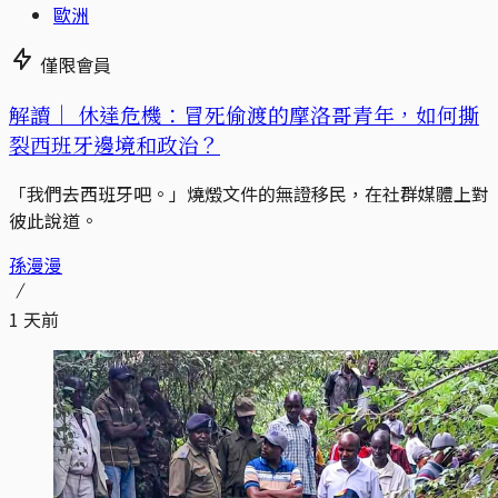
歐洲
僅限會員
解讀｜
休達危機：冒死偷渡的摩洛哥青年，如何撕
裂西班牙邊境和政治？
「我們去西班牙吧。」燒燬文件的無證移民，在社群媒體上對
彼此說道。
孫漫漫
1 天前