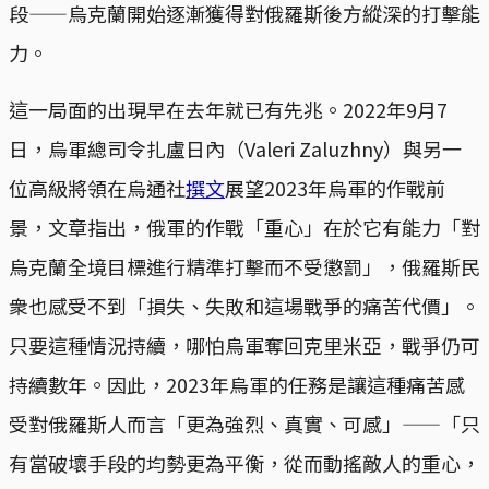
段——烏克蘭開始逐漸獲得對俄羅斯後方縱深的打擊能
力。
這一局面的出現早在去年就已有先兆。2022年9月7
日，烏軍總司令扎盧日內（Valeri Zaluzhny）與另一
位高級將領在烏通社
撰文
展望2023年烏軍的作戰前
景，文章指出，俄軍的作戰「重心」在於它有能力「對
烏克蘭全境目標進行精準打擊而不受懲罰」，俄羅斯民
衆也感受不到「損失、失敗和這場戰爭的痛苦代價」。
只要這種情況持續，哪怕烏軍奪回克里米亞，戰爭仍可
持續數年。因此，2023年烏軍的任務是讓這種痛苦感
受對俄羅斯人而言「更為強烈、真實、可感」——「只
有當破壞手段的均勢更為平衡，從而動搖敵人的重心，