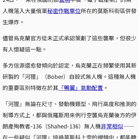
人機落入大量俄軍
秘密作戰單位
所在的莫斯科街區併發
生爆炸。
儘管烏克蘭官方從未正式承認策劃了這些襲擊，但很少
有人懷疑這一點。
多方信源還愈發傾向於認定，烏克蘭正在頻繁使用其新
研製的「河狸」（Bober）自殺式無人機。這種無人機
的重要區別特徵在於其
「鴨翼」氣動配置
。
「河狸」無論在尺寸、發動機類型、飛行高度和推測的
制導方式上，都與俄羅斯用來例行空襲烏克蘭後方的伊
朗產殉教者-136（Shahed-136）無人機
非常相似
——
在一些疑似「河狸」掠過莫斯科上空的視頻中，都能聽