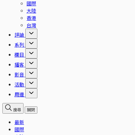
國際
大陸
香港
台灣
評論
系列
欄目
播客
影音
活動
周邊
搜尋
關閉
最新
國際