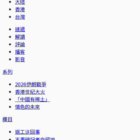
大陸
香港
台灣
速遞
解讀
評論
播客
影音
系列
2026伊朗戰爭
香港世紀大火
「中國有稀土」
情色的未來
欄目
返工这回事
不重磅記者自留地