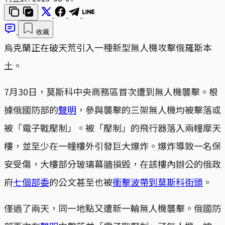
收藏
烏克蘭正在破天荒引入一種新型無人機攻擊俄羅斯本
土。
7月30日，莫斯科中央商務區首次遭到無人機襲擊。根
據俄國防部的
聲明
，參與襲擊的三架無人機均被擊落或
被「電子戰壓制」。被「壓制」的飛行器落入兩幢摩天
樓，並至少在一幢樓外引發巨大爆炸。爆炸導致一名保
安受傷，大樓部分玻璃幕牆損毀，在該樓內辦公的俄政
府
七個部委
的公文甚至也被
衝擊波帶到莫斯科街頭
。
僅過了兩天，同一地點又遭新一輪無人機襲擊。俄國防