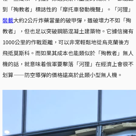
到「殉教者」標誌性的「摩托車發動機聲」。「河狸」
裝載
大約2公斤炸藥當量的破甲彈，雖破壞力不如「殉
教者」，但也足以突破鋼筋混凝土建築物。它據信擁有
1000公里的作戰距離，可以非常輕鬆地從烏克蘭後方
飛抵莫斯科。而如果其成本也能類似於「殉教者」無人
機的話，就意味着俄軍要擊落「河狸」在經濟上會很不
划算——防空導彈的價格遠高於此類小型無人機。