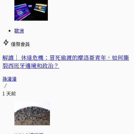
歐洲
僅限會員
解讀｜
休達危機：冒死偷渡的摩洛哥青年，如何撕
裂西班牙邊境和政治？
孫漫漫
1 天前