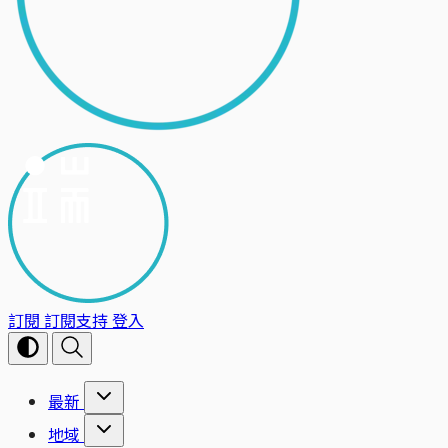
訂閱
訂閱支持
登入
最新
地域