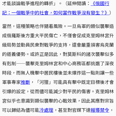
才能談論戰爭進程的轉折」。（延伸閱讀：
《俄國行
記：一個戰爭中的社會，如何當作戰爭沒有發生？》
）
當然，這種策略也伴隨着風險。一旦烏軍的類似襲擊造
成俄羅斯後方重大平民傷亡，不僅會促成克里姆林宮升
級局勢並動員民衆對戰爭的支持，還會嚴重損害烏克蘭
的道義優勢。或許正是因此，對莫斯科的諸次襲擊似多
有剋制——襲擊克里姆林宮和中心商務區都挑選了深夜
時段，而無人機擊中居民樓後並未爆炸這一點則讓一些
軍事專家
推斷
，「河狸」可能具有擊中既定目標後才會
引爆的設定，從而儘可能減少對平民的傷害。克里姆林
宮似乎也意識到類似襲擊的心戰效果，因此其應對宗旨
可以歸結為儘可能
冷處理
，甚至對官媒下達
報導禁令
，