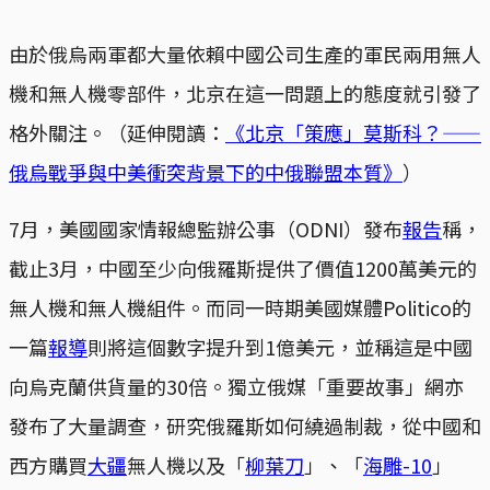
由於俄烏兩軍都大量依賴中國公司生產的軍民兩用無人
機和無人機零部件，北京在這一問題上的態度就引發了
格外關注。（延伸閱讀：
《北京「策應」莫斯科？——
俄烏戰爭與中美衝突背景下的中俄聯盟本質》
）
7月，美國國家情報總監辦公事（ODNI）發布
報告
稱，
截止3月，中國至少向俄羅斯提供了價值1200萬美元的
無人機和無人機組件。而同一時期美國媒體Politico的
一篇
報導
則將這個數字提升到1億美元，並稱這是中國
向烏克蘭供貨量的30倍。獨立俄媒「重要故事」網亦
發布了大量調查，研究俄羅斯如何繞過制裁，從中國和
西方購買
大疆
無人機以及「
柳葉刀
」、「
海雕-10
」