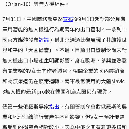
（Orlan-10）等無人機組件。
7月31日，中國商務部突然
宣布
從9月1日起對部分具有
軍用潛能的無人機進行為期兩年的出口管制。一系列中
國官方媒體發布
評論
，稱北京通過此舉展現了其維護世
界和平的「大國擔當」。不過，目前出口管制令尚未對
無人機出口市場產生明顯影響。身在歐洲，參與並熟悉
有關業務的V女士向作者透露，相關企業的國內經銷商
和物流渠道仍在照常運轉，兩軍最常使用的大疆Mavic
3無人機的最新pro款在德國和烏克蘭仍有現貨。
儘管一些俄羅斯專家
指出
，有關管制令會對俄羅斯的農
業和地理測繪等行業產生不利影響，但V女士預計俄羅
斯受到的衝擊會相對較小，因為中俄之間有着更多樣和