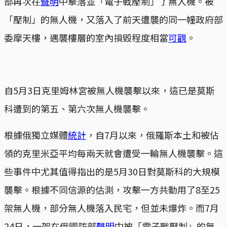
部再次在
聲明
中擊落並「電子戰壓制」了無人機。被
「壓制」的無人機，又落入了前天遭襲的同一幢政府部
委摩天樓，遇襲樓層的室內損毀程度相當
可觀
。
自5月3日克里姆林宮被無人機襲擊以來，這已是莫斯
科遭到的第五、第六次無人機襲擊。
根據俄獨立媒體
統計
，自7月以來，俄羅斯本土和被佔
領的克里米亞平均每兩天就會遭受一輪無人機襲擊。這
些事件中尤其值得指出的是5月30日對莫斯科的大規模
襲擊。根據不同信源的估測，攻擊一方共動用了8至25
架無人機，部分無人機落入民宅，但並未爆炸。而7月
24日，一架在俄國防部
聲明
中被「電子戰壓制」的無