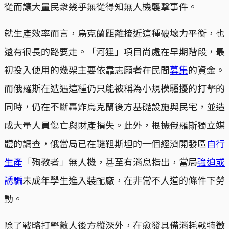
從而讓大量民衆幾乎無從得知無人機襲擊事件。
就生產效率而言，烏克蘭距離接近這種破壞力平衡，也
還有很長的路要走。「河狸」項目尚處在早期階段，最
初投入使用的幾架主要依靠志願者在民間
募集
的資金。
而俄羅斯在遭遇這種仍只能被稱為小規模騷擾的打擊的
同時，仍在不斷轟炸烏克蘭後方基礎設施與民宅，並造
成大量人員傷亡與財產損失。此外，根據俄羅斯獨立媒
體的調查，俄當局已在韃靼斯坦的一個經濟開發區
自行
生產
「殉教者」無人機，甚至有消息指出，當局
強迫或
誘騙
未成年學生進入裝配廠，在非常不人道的條件下勞
動。
除了戰略打擊敵人後方縱深外，在愈發具備消耗戰特徵