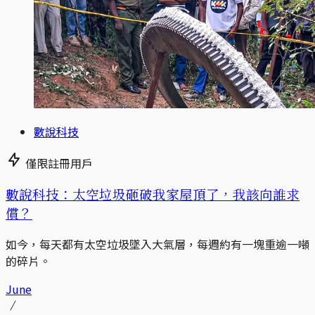
數說科技
僅限註冊用戶
數說科技：太空垃圾砸破我家屋頂了，我該向誰求
償？
如今，每天都有太空垃圾墜入大氣層，每週約有一塊重逾一噸
的碎片。
June