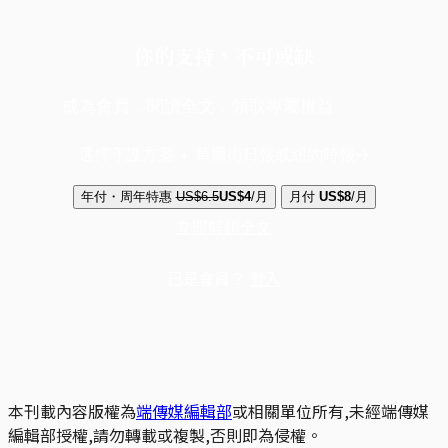
你的支持，不可或缺
成為會員，閱讀全文，領取專屬權益
選擇守護方案 + 華爾街日報或紐約時報
年付・周年特惠
US$6.5
US$4
/月
月付
US$8
/月
立即解鎖全文
已是會員？
登入
本刊載內容版權為
端傳媒編輯部
或相關單位所有,未經端傳媒
編輯部授權,請勿轉載或複製,否則即為侵權。