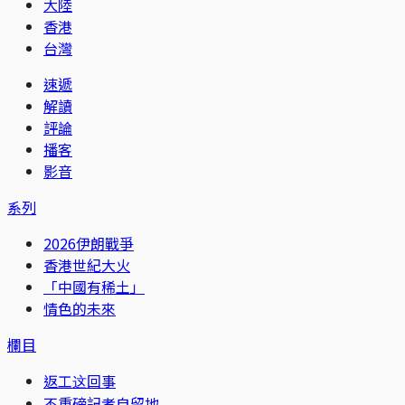
大陸
香港
台灣
速遞
解讀
評論
播客
影音
系列
2026伊朗戰爭
香港世紀大火
「中國有稀土」
情色的未來
欄目
返工这回事
不重磅記者自留地