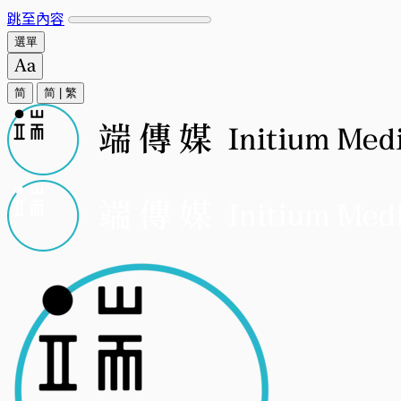
跳至內容
選單
简
简
|
繁