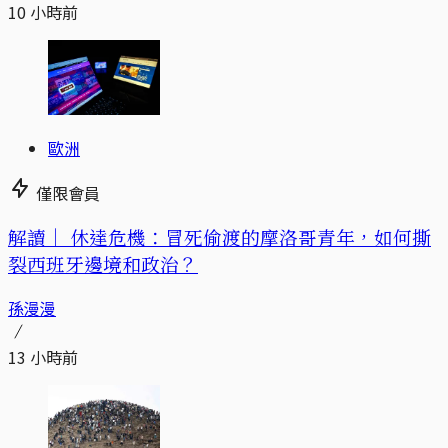
10 小時前
歐洲
僅限會員
解讀｜
休達危機：冒死偷渡的摩洛哥青年，如何撕
裂西班牙邊境和政治？
孫漫漫
13 小時前