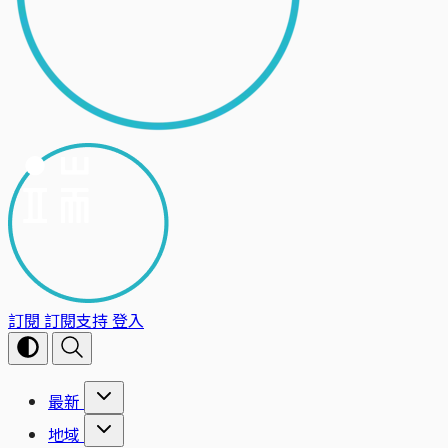
訂閱
訂閱支持
登入
最新
地域