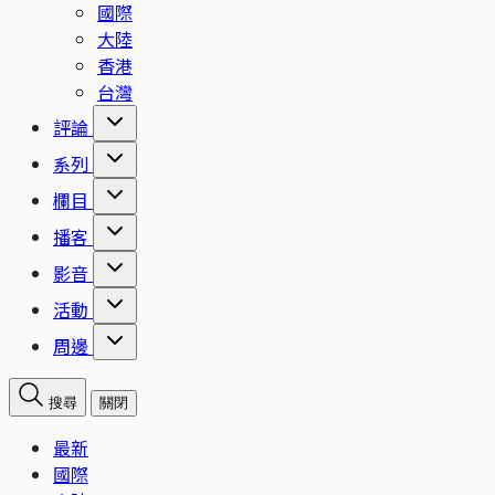
國際
大陸
香港
台灣
評論
系列
欄目
播客
影音
活動
周邊
搜尋
關閉
最新
國際