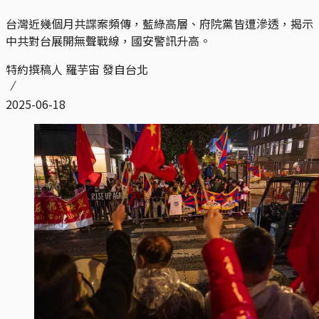
台灣近幾個月共諜案頻傳，藍綠高層、府院黨皆遭滲透，揭示
中共對台展開無聲戰線，國安警訊升高。
特約撰稿人 羅芋宙 發自台北
2025-06-18