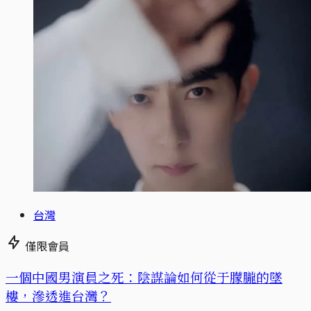
台灣
僅限會員
一個中國男演員之死：陰謀論如何從于朦朧的墜
樓，滲透進台灣？