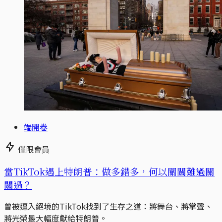
端開卷
僅限會員
當TikTok遇上特朗普：做多錯多，何以關關難過關
關過？
曾被逼入絕境的TikTok找到了生存之道：將舞台、將掌聲、
將光榮最大幅度獻給特朗普。