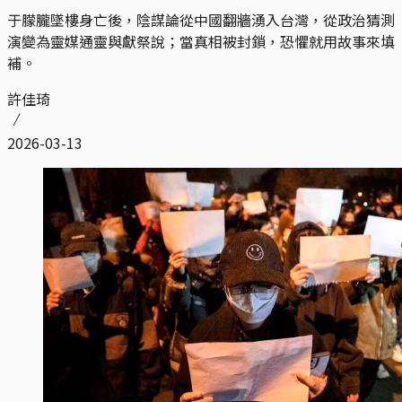
于朦朧墜樓身亡後，陰謀論從中國翻牆湧入台灣，從政治猜測
演變為靈媒通靈與獻祭說；當真相被封鎖，恐懼就用故事來填
補。
許佳琦
2026-03-13