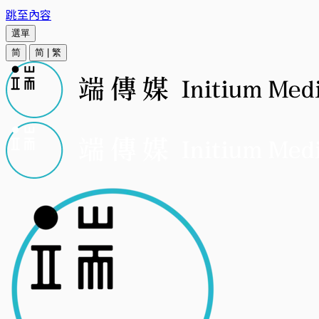
跳至內容
選單
简
简
|
繁