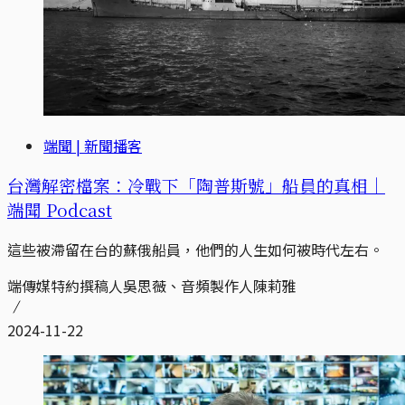
端聞 | 新聞播客
台灣解密檔案：冷戰下「陶普斯號」船員的真相｜
端聞 Podcast
這些被滯留在台的蘇俄船員，他們的人生如何被時代左右。
端傳媒特約撰稿人吳思薇、音頻製作人陳莉雅
2024-11-22