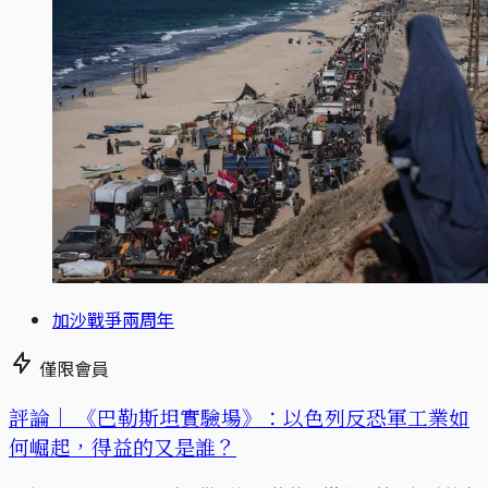
加沙戰爭兩周年
僅限會員
評論｜
《巴勒斯坦實驗場》：以色列反恐軍工業如
何崛起，得益的又是誰？