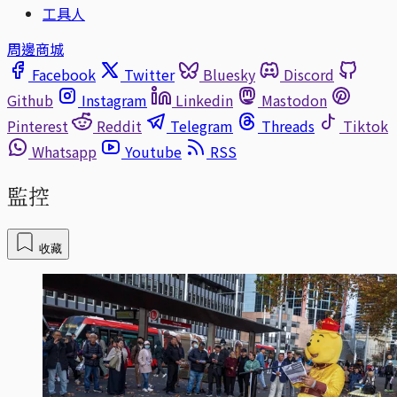
工具人
周邊商城
Facebook
Twitter
Bluesky
Discord
Github
Instagram
Linkedin
Mastodon
Pinterest
Reddit
Telegram
Threads
Tiktok
Whatsapp
Youtube
RSS
監控
收藏