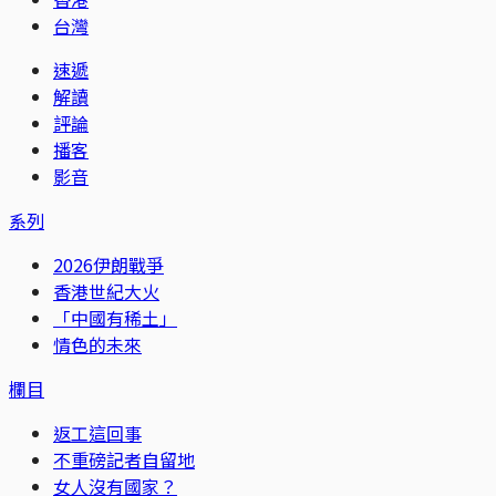
台灣
速遞
解讀
評論
播客
影音
系列
2026伊朗戰爭
香港世紀大火
「中國有稀土」
情色的未來
欄目
返工這回事
不重磅記者自留地
女人沒有國家？