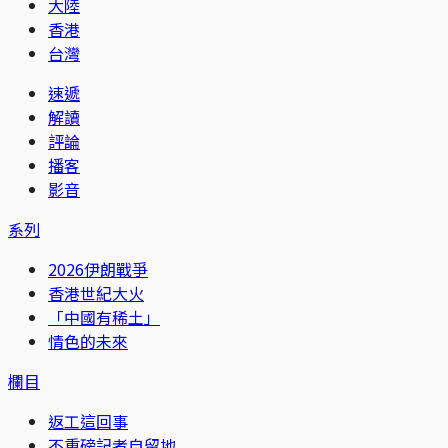
大陸
香港
台灣
速遞
解讀
評論
播客
影音
系列
2026伊朗戰爭
香港世紀大火
「中國有稀土」
情色的未來
欄目
返工這回事
不重磅記者自留地