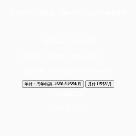
端11周年限定優惠，1周1美元，讓思考保持清爽
你的支持，不可或缺
成為會員，閱讀全文，領取專屬權益
選擇守護方案 + 華爾街日報或紐約時報
年付・周年特惠
US$6.5
US$4
/月
月付
US$8
/月
立即解鎖全文
已是會員？
登入