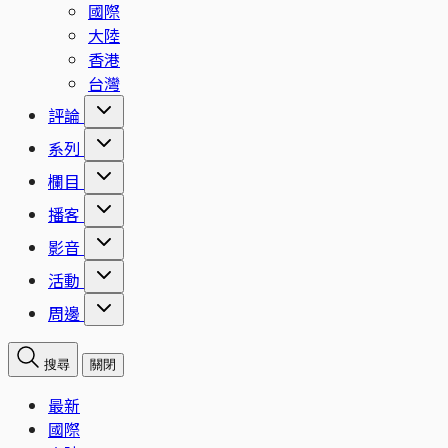
國際
大陸
香港
台灣
評論
系列
欄目
播客
影音
活動
周邊
搜尋
關閉
最新
國際