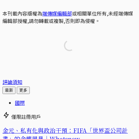
本刊載內容版權為
端傳媒編輯部
或相關單位所有,未經端傳媒
編輯部授權,請勿轉載或複製,否則即為侵權。
評論須知
最新
更多
國際
僅限註冊用戶
金元、私有化與政治干預：FIFA「世界盃公司計
畫」的金權風暴｜Whatsnew