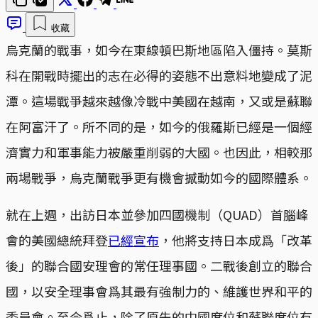
收藏
烏克蘭的戰事，如今在東線頓巴斯地區陷入僵持。莫斯
科在開戰時擺出的志在必得的姿態不出意料地變成了泥
潭。這場戰爭越來越像冷戰中美國在越南，又或是蘇聯
在阿富汗了。所不同的是，如今的俄羅斯已經是一個經
濟實力和軍事能力被嚴重削弱的大國。也因此，相較那
兩場戰爭，烏克蘭戰爭更有機會撼動如今的國際體系。
就在上週，出訪日本並參加四國機制（QUAD）首腦峰
會的美國總統拜登
已經宣布
，他將支持日本成爲「改革
後」的聯合國安理會的常任理事國。二戰後創立的聯合
國，以安全理事會爲其最有強制力的、維護世界和平的
委員會。至今爲止，除了原先的中國席位和蘇聯席位有