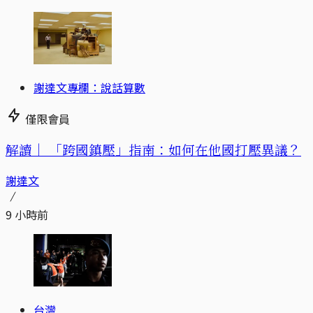
謝達文專欄：說話算數
僅限會員
解讀｜
「跨國鎮壓」指南：如何在他國打壓異議？
謝達文
9 小時前
台灣