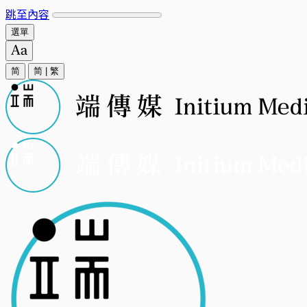
跳至內容
選單
简
简
|
繁