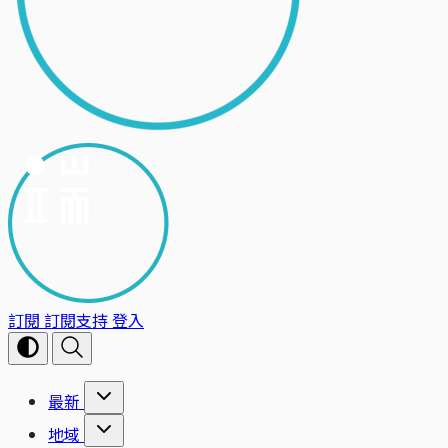
訂閱
訂閱支持
登入
最新
地域