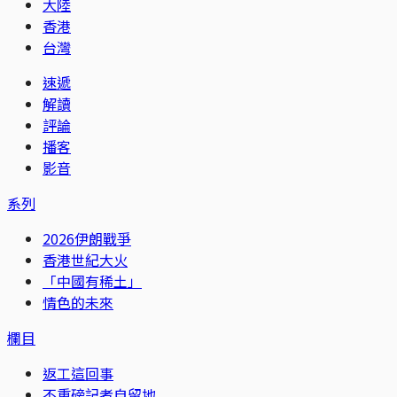
大陸
香港
台灣
速遞
解讀
評論
播客
影音
系列
2026伊朗戰爭
香港世紀大火
「中國有稀土」
情色的未來
欄目
返工這回事
不重磅記者自留地