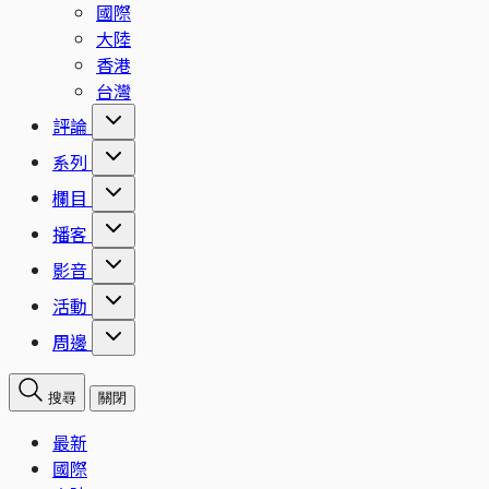
國際
大陸
香港
台灣
評論
系列
欄目
播客
影音
活動
周邊
搜尋
關閉
最新
國際