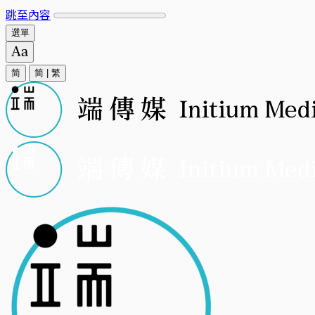
跳至內容
選單
简
简
|
繁