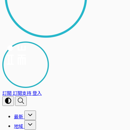
訂閱
訂閱支持
登入
最新
地域