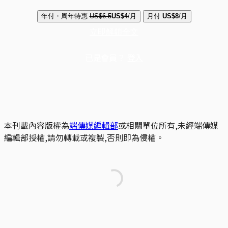
年付・周年特惠
US$6.5
US$4
/月
月付
US$8
/月
立即解鎖全文
已是會員？
登入
本刊載內容版權為
端傳媒編輯部
或相關單位所有,未經端傳媒
編輯部授權,請勿轉載或複製,否則即為侵權。