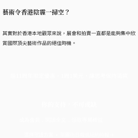
藝術令香港陰霾一掃空？
其實對於香港本地觀眾來說，展會和拍賣一直都是能夠集中欣
賞國際頂尖藝術作品的絕佳時機。
端11周年限定優惠，1周1美元，讓思考保持清爽
你的支持，不可或缺
成為會員，閱讀全文，領取專屬權益
選擇守護方案 + 華爾街日報或紐約時報