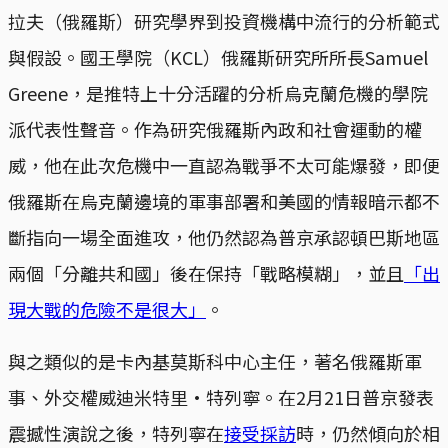
拉夫（俄羅斯）研究學界到投資機構中流行的分析範式
與假設。國王學院（KCL）俄羅斯研究所所長Samuel
Greene，是推特上十分活躍的分析烏克蘭危機的學院
派代表性聲音。作為研究俄羅斯內政和社會運動的權
威，他在此次危機中一直認為戰爭不太可能爆發，即便
俄羅斯在烏克蘭邊境的軍事部署和美國的情報暗示都不
斷指向一場全面進攻，他仍然認為普京承認頓巴斯地區
兩個「分離共和國」後在保持「戰略模糊」，並且
「出
現大戰的危險不是很大」
。
與之類似的是卡內基莫斯科中心主任，著名俄羅斯軍
事、外交權威迪米特里·特列寧。在2月21日普京發表
震撼性演說之後，特列寧在
接受採訪
時，仍然傾向於相