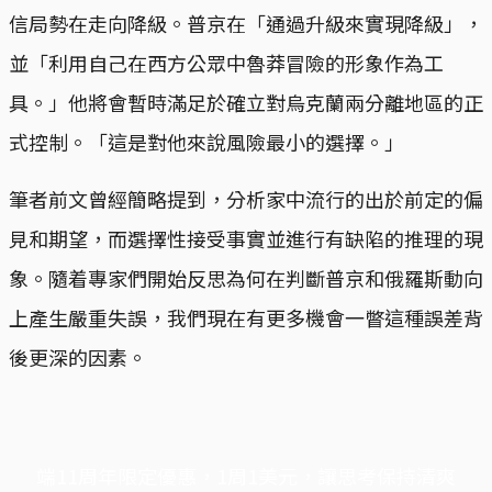
信局勢在走向降級。普京在「通過升級來實現降級」，
並「利用自己在西方公眾中魯莽冒險的形象作為工
具。」他將會暫時滿足於確立對烏克蘭兩分離地區的正
式控制。「這是對他來說風險最小的選擇。」
筆者前文曾經簡略提到，分析家中流行的出於前定的偏
見和期望，而選擇性接受事實並進行有缺陷的推理的現
象。隨着專家們開始反思為何在判斷普京和俄羅斯動向
上產生嚴重失誤，我們現在有更多機會一瞥這種誤差背
後更深的因素。
端11周年限定優惠，1周1美元，讓思考保持清爽