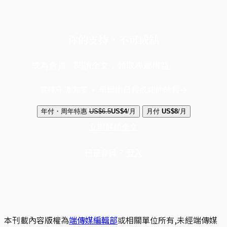
你的支持，不可或缺
成為會員，閱讀全文，領取專屬權益
選擇守護方案 + 華爾街日報或紐約時報
年付・周年特惠
US$6.5
US$4
/月
月付
US$8
/月
立即解鎖全文
已是會員？
登入
本刊載內容版權為
端傳媒編輯部
或相關單位所有,未經端傳媒