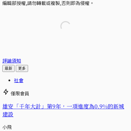
編輯部授權,請勿轉載或複製,否則即為侵權。
評論須知
最新
更多
社會
僅限會員
​​雄安「千年大計」第9年，一項進度為0.9%的新城
建設
小飛