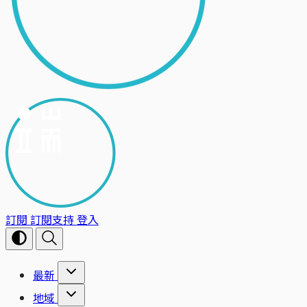
訂閱
訂閱支持
登入
最新
地域