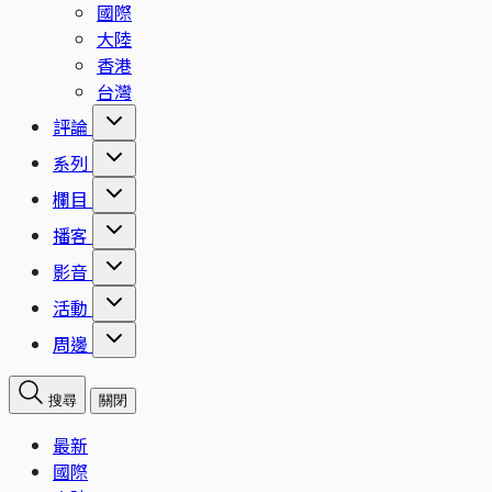
國際
大陸
香港
台灣
評論
系列
欄目
播客
影音
活動
周邊
搜尋
關閉
最新
國際