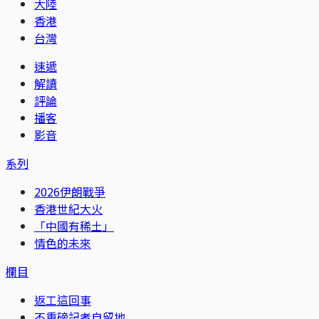
大陸
香港
台灣
速遞
解讀
評論
播客
影音
系列
2026伊朗戰爭
香港世紀大火
「中國有稀土」
情色的未來
欄目
返工這回事
不重磅記者自留地