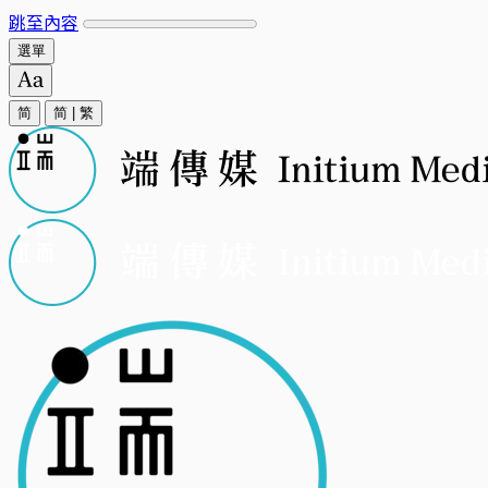
跳至內容
選單
简
简
|
繁